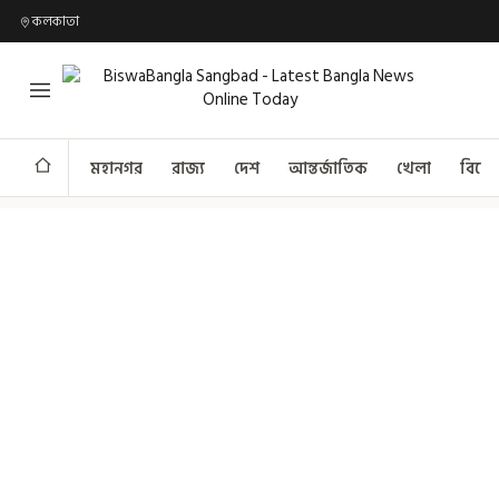
কলকাতা
মহানগর
রাজ্য
দেশ
আন্তর্জাতিক
খেলা
বিনো