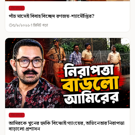
বিনোদন
পাঁচ মাসেই বিবাহ বিচ্ছেদ রণজয়-শ্যামৌপ্তির?
৫/৮/২০২৬
1 মিনিট পড়া
বিনোদন
আমিরকে খুনের হুমকি বিষ্ণোই গ্যাংয়ের, অভিনেতার নিরাপত্তা
বাড়ালো প্রশাসন