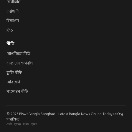
যোগাযোগ
কর্মখালি
বিজ্ঞাপন
ফিড
নীতি
গোপনীয়তা নীতি
ব্যবহারের শর্তাবলি
কুকি নীতি
অভিযোগ
সংশোধন নীতি
© 2026 BiswaBangla Sangbad - Latest Bangla News Online Today। সর্বস্বত্ব
সংরক্ষিত।
একটি স্বতন্ত্র সংবাদ প্রকল্প