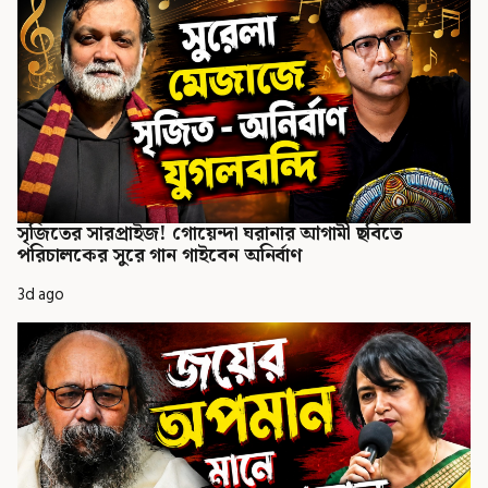
সৃজিতের সারপ্রাইজ! গোয়েন্দা ঘরানার আগামী ছবিতে
পরিচালকের সুরে গান গাইবেন অনির্বাণ
3d ago