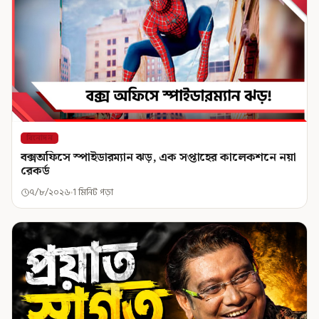
বিনোদন
বক্সঅফিসে স্পাইডারম্যান ঝড়, এক সপ্তাহের কালেকশনে নয়া
রেকর্ড
৭/৮/২০২৬
1 মিনিট পড়া