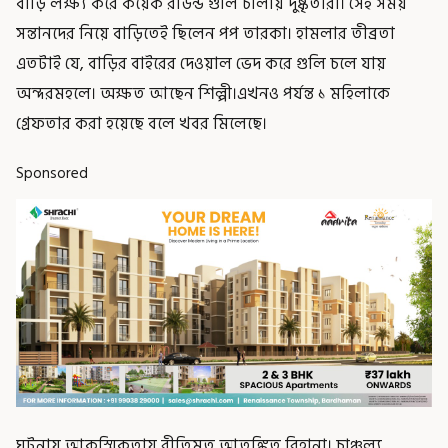
বাড়ি লক্ষ্য করে কয়েক রাউন্ড গুলি চালায় দুষ্কৃতীরা। সেই সময়
সন্তানদের নিয়ে বাড়িতেই ছিলেন পপ তারকা। হামলার তীব্রতা
এতটাই যে, বাড়ির বাইরের দেওয়াল ভেদ করে গুলি চলে যায়
অন্দরমহলে। অক্ষত আছেন শিল্পী।এখনও পর্যন্ত ১ মহিলাকে
গ্রেফতার করা হয়েছে বলে খবর মিলেছে।
Sponsored
ঘটনায় আকস্মিকতায় রীতিমত আতঙ্কিত রিহানা। চাঞ্চল্য