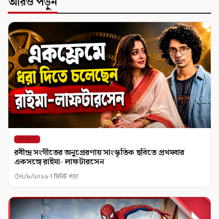
আরও পড়ুন
বিনোদন
রবীন্দ্র সংগীতের অনুপ্রেরণায় সাংস্কৃতিক ছবিতে প্রথমবার
একসঙ্গে রাইমা- লাফটারসেন
৭/৮/২০২৬
1 মিনিট পড়া