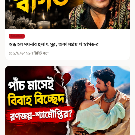
বিনোদন
স্তব্ধ হল ময়নার ছলাৎ সুর, অকালপ্রয়াণ স্বাগত-র
৬/৮/২০২৬
1 মিনিট পড়া