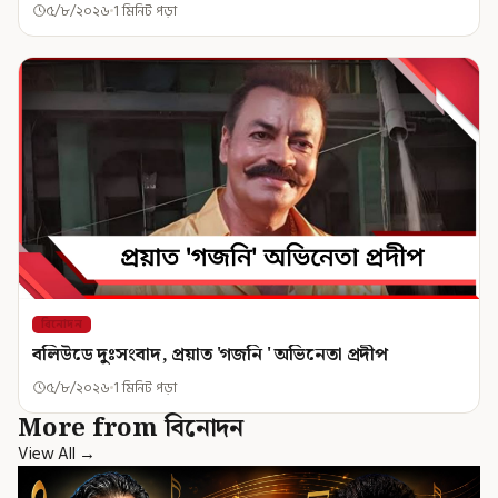
৫/৮/২০২৬
1 মিনিট পড়া
বিনোদন
বলিউডে দুঃসংবাদ, প্রয়াত 'গজনি ' অভিনেতা প্রদীপ
৫/৮/২০২৬
1 মিনিট পড়া
More from বিনোদন
View All →