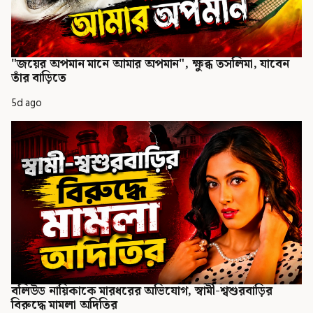
"জয়ের অপমান মানে আমার অপমান", ক্ষুব্ধ তসলিমা, যাবেন
তাঁর বাড়িতে
5d ago
বলিউড নায়িকাকে মারধরের অভিযোগ, স্বামী-শ্বশুরবাড়ির
বিরুদ্ধে মামলা অদিতির