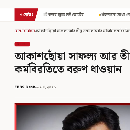
তলব ক্ষুব্ধ হাই কোর্টের
থেঁতলানো মাথা-গোপনাঙ্গে রড! বিজেপিশাসিত 
ব্রেকিং
হোম
›
বিনোদন
›
আকাশছোঁয়া সাফল্য আর তীব্র সমালোচনার মাঝেই কর্মবিরতিত
বিনোদন
আকাশছোঁয়া সাফল্য আর তীব
কর্মবিরতিতে বরুণ ধাওয়ান
EBBS Desk
১১ মার্চ, ২০২৬