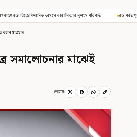
অসমে নাবালিকার নৃশংস পরিণতি
ব্রড পর্বতশৃঙ্গে তুষারধসে মৃত নির্মল প
ে বরুণ ধাওয়ান
্র সমালোচনার মাঝেই
শেয়ার