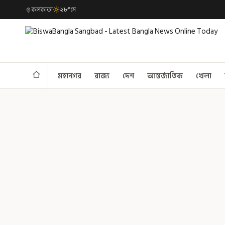
কলকাতা
২৮°সে
মহানগর
রাজ্য
দেশ
আন্তর্জাতিক
খেলা