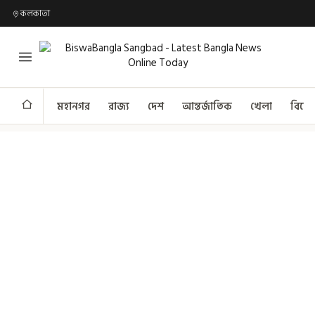
কলকাতা
মহানগর
রাজ্য
দেশ
আন্তর্জাতিক
খেলা
বিনো