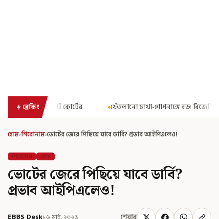
টের
থেঁতলানো মাথা-গোপনাঙ্গে রড! বিজেপিশাসিত অসমে নাবালিকার নৃ
ব্রেকিং
হোম
›
শিরোনাম
›
ভোটের জেরে পিছিয়ে যাবে ডার্বি? প্রভাব আইপিএলেও!
শিরোনাম
খেলা
ভোটের জেরে পিছিয়ে যাবে ডার্বি?
প্রভাব আইপিএলেও!
EBBS Desk
১৬ মার্চ, ২০২৬
শেয়ার