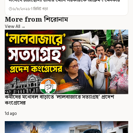
৬/৮/২০২৬
1 মিনিট পড়া
More from শিরোনাম
View All →
কর্মীদের মনোবল বাড়াতে ‘লালবাজারে সত্যাগ্রহ’ প্রদেশ
কংগ্রেসের
1d ago