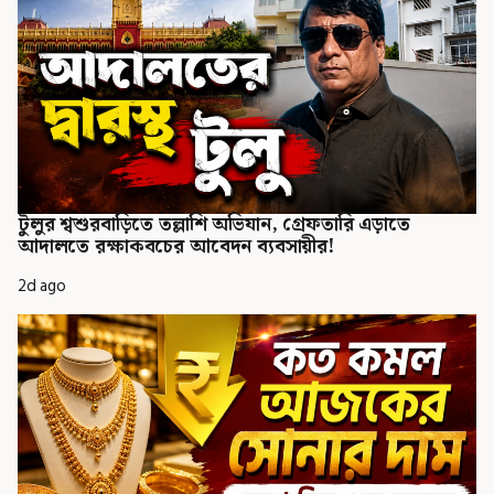
টুলুর শ্বশুরবাড়িতে তল্লাশি অভিযান, গ্রেফতারি এড়াতে
আদালতে রক্ষাকবচের আবেদন ব্যবসায়ীর!
2d ago