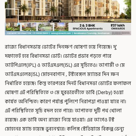
রাজ্যে বিধানসভায় ভোটের দিনক্ষণ ঘোষণা হয়ে গিয়েছে। দু'
দফাতেই হবে বিধানসভা ভোট। ভোটের প্রভাব পড়তে পারে
আইপিএলে(IPL) ও আইএসএল(ISL) এর সূচিতেও। আগামী ৩ মে
আইএসএলের(ISL) মোহনবাগান , ইস্টবেঙ্গল ম্যাচের দিন ক্ষন
নির্ধারিত হয়েছে। কিন্তু তারপরের দিনই বিধানসভা ভোটের ফলাফল
ঘোষণা এই পরিস্থিতিতে ৩ মে যুবভারতীতে ডার্বি (Derby) হওয়া
কার্যত অনিশ্চিত। কারণ পর্যাপ্ত পুলিশে নিরাপত্তা পাওয়া যাবে না।
এই পরিস্থিতিতে সূচি বদল হতে পারে। আপাতত দুটি পথ খোলা
রয়েছে। এক ডার্বি অন্য রাজ্যে নিয়ে যাওয়া। এর আগেও ইস্ট
মোহনের ম্যাচ হয়েছে ভুবনেশ্বরে। কলিঙ্গ স্টেডিয়ামে বিকল্প ভেন্যু