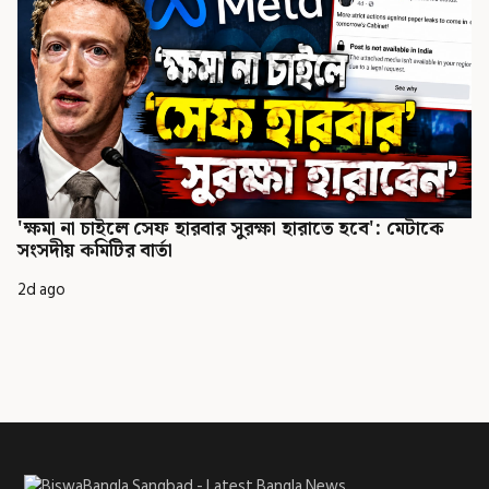
'ক্ষমা না চাইলে সেফ হারবার সুরক্ষা হারাতে হবে': মেটাকে
সংসদীয় কমিটির বার্তা
2d ago