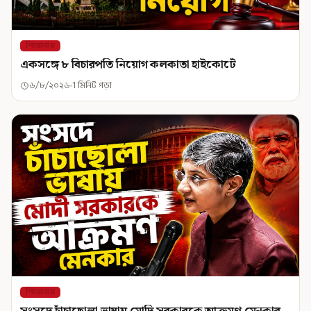
শিরোনাম
একসঙ্গে ৮ বিচারপতি নিয়োগ কলকাতা হাইকোর্টে
৬/৮/২০২৬
1 মিনিট পড়া
শিরোনাম
সংসদে চাঁচাছোলা ভাষায় মোদি সরকারকে আক্রমণ মেনকার