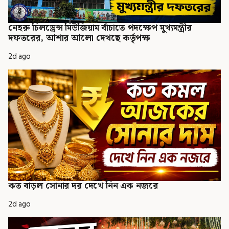
নেহরু চিলড্রেন্স মিউজিয়াম বাঁচাতে পদক্ষেপ মুখ্যমন্ত্রীর
দফতরের, আশার আলো দেখছে কর্তৃপক্ষ
2d ago
কত বাড়ল সোনার দর দেখে নিন এক নজরে
2d ago