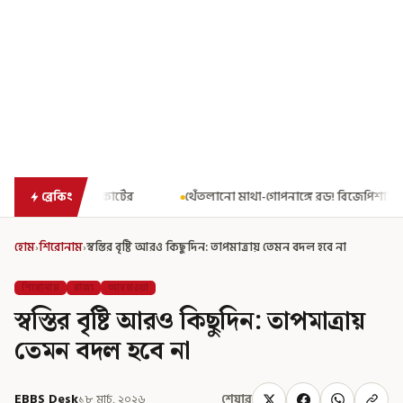
থেঁতলানো মাথা-গোপনাঙ্গে রড! বিজেপিশাসিত অসমে নাবালিকার নৃশংস পরি
ব্রেকিং
হোম
›
শিরোনাম
›
স্বস্তির বৃষ্টি আরও কিছুদিন: তাপমাত্রায় তেমন বদল হবে না
শিরোনাম
রাজ্য
আবহাওয়া
স্বস্তির বৃষ্টি আরও কিছুদিন: তাপমাত্রায়
তেমন বদল হবে না
EBBS Desk
১৮ মার্চ, ২০২৬
শেয়ার