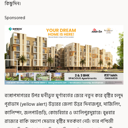
কিছুদিন।
Sponsored
বঙ্গোপসাগরের উপর ঘনীভূত ঘূর্ণাবর্তের জেরে নতুন করে বৃষ্টির হলুদ
পূর্বাভাস (yellow alert) উত্তরের জেলা উত্তর দিনাজপুর, দার্জিলিং,
কালিম্পং, জলপাইগুড়ি, কোচবিহার ও আলিপুরদুয়ারে। বুধবার
রাজ্যের বাকি অংশে সেভাবে বৃষ্টির সতর্কতা নেই। তবে পশ্চিমী