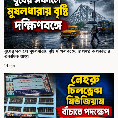
বুধের সকালে মুষলধারায় বৃষ্টি দক্ষিণবঙ্গে, জলমগ্ন কলকাতার
একাধিক রাস্তা
1d ago