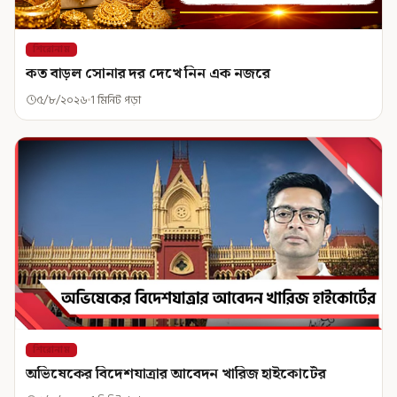
শিরোনাম
কত বাড়ল সোনার দর দেখে নিন এক নজরে
৫/৮/২০২৬
1 মিনিট পড়া
শিরোনাম
অভিষেকের বিদেশযাত্রার আবেদন খারিজ হাইকোর্টের