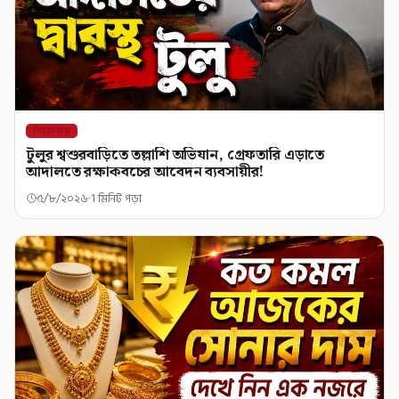
শিরোনাম
টুলুর শ্বশুরবাড়িতে তল্লাশি অভিযান, গ্রেফতারি এড়াতে
আদালতে রক্ষাকবচের আবেদন ব্যবসায়ীর!
৫/৮/২০২৬
1 মিনিট পড়া