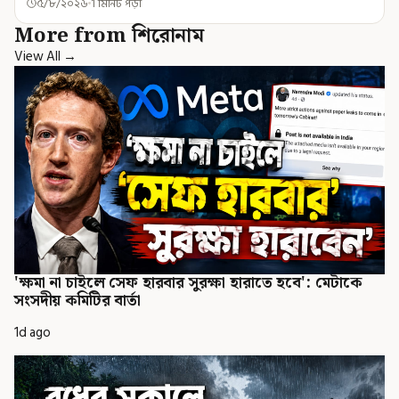
৫/৮/২০২৬
1 মিনিট পড়া
More from শিরোনাম
View All →
'ক্ষমা না চাইলে সেফ হারবার সুরক্ষা হারাতে হবে': মেটাকে
সংসদীয় কমিটির বার্তা
1d ago