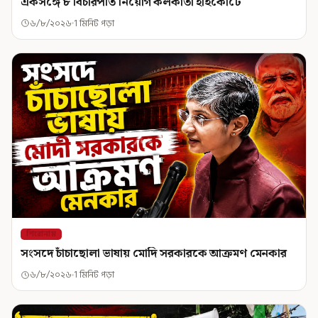
একসঙ্গে ৮ বিচারপতি নিয়োগ কলকাতা হাইকোর্টে
৬/৮/২০২৬
1 মিনিট পড়া
শিরোনাম
সংসদে চাঁচাছোলা ভাষায় মোদি সরকারকে আক্রমণ মেনকার
৬/৮/২০২৬
1 মিনিট পড়া