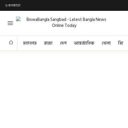
কলকাতা
মহানগর
রাজ্য
দেশ
আন্তর্জাতিক
খেলা
বিনো