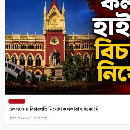
শিরোনাম
একসঙ্গে ৮ বিচারপতি নিয়োগ কলকাতা হাইকোর্টে
৬/৮/২০২৬
1 মিনিট পড়া