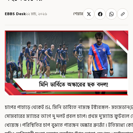
EBBS Desk
২২ মার্চ, ২০২৬
শেয়ার
চাপের পাহাড়ে থেকেই ISL মিনি ডার্বিতে নামছে ইস্টবেঙ্গল- মহমেড
সোমবারের ম্যাচের আগে দু দলই প্রবল চাপে। প্রথম দু'ম্যাচে ফুটবলে
খেয়েছে ৷ পরিস্থিতির চাপ বুঝতে পারছেন অস্কার ব্রুজোঁ ৷ ইতিমধ্যে