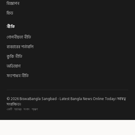
বিজ্ঞাপন
ফিড
নীতি
গোপনীয়তা নীতি
ব্যবহারের শর্তাবলি
কুকি নীতি
অভিযোগ
সংশোধন নীতি
© 2026 BiswaBangla Sangbad - Latest Bangla News Online Today। সর্বস্বত্ব
সংরক্ষিত।
একটি স্বতন্ত্র সংবাদ প্রকল্প