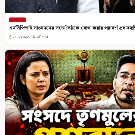
শিরোনাম
এনসিপিআই সাংসদদের সঙ্গে বৈঠকে যোগা করার পরামর্শ প্রধানমন্ত্
৭/৮/২০২৬
1 মিনিট পড়া