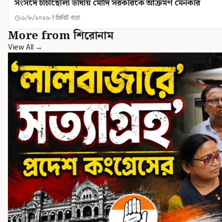
সংসদে চাঁচাছোলা ভাষায় মোদি সরকারকে আক্রমণ মেনকার
৬/৮/২০২৬
1 মিনিট পড়া
More from শিরোনাম
View All →