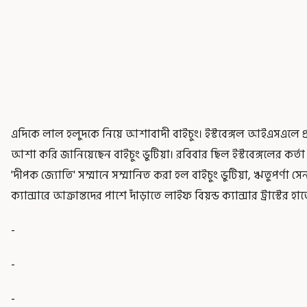
এদিকে লাল হলুদকে নিয়ে আশাবাদী বাইচুং। ইস্টবেঙ্গল আইএসএলে প্র
আশা করি জানিয়েছেন বাইচুং ভুটিয়া। রবিবার ছিল ইস্টবেঙ্গলের কর্তা প
'দীপক জ্যোতি' সম্মানে সম্মানিত করা হল বাইচুং ভুটিয়া, ঋতুপর্ণা স
ক্যান্সারে আক্রান্তদের পাশে দাঁড়াতে লাইফ বিয়ন্ড ক্যান্সার ট্রাস্টের
-
-
-