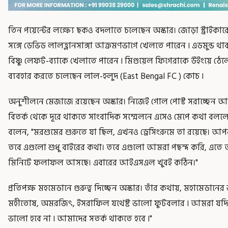
তিন পয়েন্টের লক্ষ্যে ছকও বদলাতে চলেছেন অস্কার। জোড়া স্ট্রাই
সঙ্গে ডেভিড লালহ্লানসাঙ্গা আক্রমণভাগে খেলতে পারেন ৷ এডমুন্ড থা
বিষ্ণু লেফট-ব্যাকে খেলাতে পারেন ৷ মিগুয়েল ফিগেরাকে উইংয়ে ঠেল
ব্যবহার করতে চলেছেন লাল-হলুদ (East Bengal FC ) কোচ ৷
অনুশীলনে মেজাজে রয়েছেন অস্কার। নিজেই গোল পোস্ট সরাচ্ছেন আবার
বিতর্ক থেকে দূরে থাকতে সাংবাদিক সম্মেলনে এসেও মেপে কথা বললেন
বলেন, "মরশুমের শুরুতে যা ছিল, এখনও ড্রেসিংরুমে তা রয়েছে। আপন
তবে এগুলো শুধু বাইরের কথা। তবে এগুলো আমরা পছন্দ করি, এতে আমর
মিনিটে ফলাফল আসছে। এবারের আইএসএল খুবই কঠিন।"
প্রতিপক্ষ মহমেডানে গুরুত্ব দিচ্ছেন অস্কার। তাঁর কথায়, মহামেডানের
মহীতোষ, অমরজিৎ, ইসরাফিল যথেষ্ট ভালো ফুটবলার ৷ আমরা যদি ব
ভালো হবে না ৷ আমাদের সতর্ক থাকতে হবে ৷"