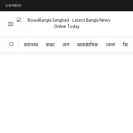
কলকাতা
মহানগর
রাজ্য
দেশ
আন্তর্জাতিক
খেলা
বিনো