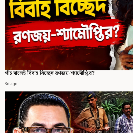
পাঁচ মাসেই বিবাহ বিচ্ছেদ রণজয়-শ্যামৌপ্তির?
3d ago