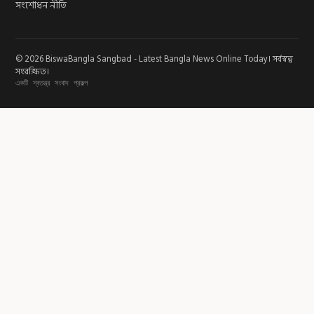
সংশোধন নীতি
© 2026 BiswaBangla Sangbad - Latest Bangla News Online Today। সর্বস্বত্ব
সংরক্ষিত।
একটি স্বতন্ত্র সংবাদ প্রকল্প