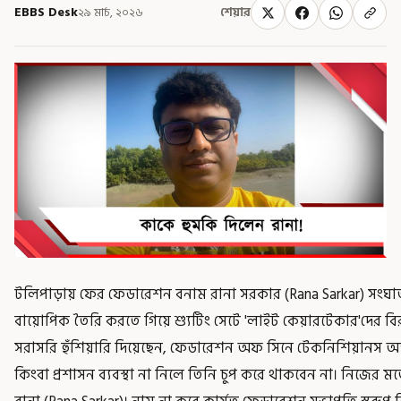
EBBS Desk
২৯ মার্চ, ২০২৬
শেয়ার
টলিপাড়ায় ফের ফেডারেশন বনাম রানা সরকার (Rana Sarkar) সংঘাত। প
বায়োপিক তৈরি করতে গিয়ে শ্যুটিং সেটে 'লাইট কেয়ারটেকার'দের বি
সরাসরি হুঁশিয়ারি দিয়েছেন, ফেডারেশন অফ সিনে টেকনিশিয়ানস অ্যান্ড 
কিংবা প্রশাসন ব্যবস্থা না নিলে তিনি চুপ করে থাকবেন না। নিজের মত