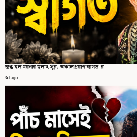
স্তব্ধ হল ময়নার ছলাৎ সুর, অকালপ্রয়াণ স্বাগত-র
3d ago