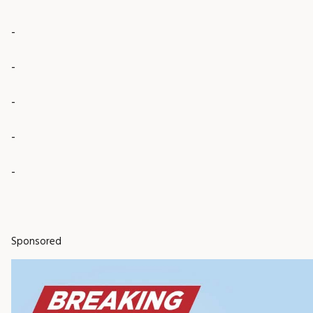
-
-
-
-
-
Sponsored