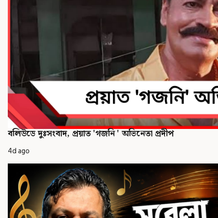
বলিউডে দুঃসংবাদ, প্রয়াত 'গজনি ' অভিনেতা প্রদীপ
4d ago