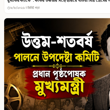
মুসাফির ক্যাফে' : কফির উষ্ণতার সঙ্গে হারিয়ে যাওয়া মিষ্টি প্রেমের গ
৮/৮/২০২৬
1 মিনিট পড়া