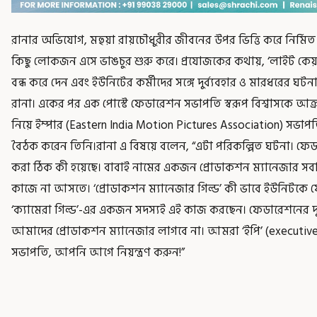
রানার অভিযোগ, মহুয়া রায়চৌধুরীর জীবনের উপর ভিত্তি করে নির্
কিছু লোকজন এসে ভাঙচুর শুরু করে। প্রযোজকের কথায়, ‘লাইট কেয়া
বন্ধ করে দেন এবং ইউনিটের কর্মীদের সঙ্গে দুর্ব্যবহার ও মারধরের ঘ
রানা। একের পর এক পোস্টে ফেডারেশন সভাপতি স্বরূপ বিশ্বাসকে আ
নিয়ে ইম্পার (Eastern India Motion Pictures Association) সভাপতি 
বৈঠক করেন তিনি।রানা এ বিষয়ে বলেন, “এটা পরিকল্পিত ঘটনা। ফেডার
করা ঠিক কী হয়েছে। বাবাই নামের একজন প্রোডাকশন ম্যানেজার 
কাজে না আসতে। ‘প্রোডাকশন ম্যানেজার গিল্ড’ কী ভাবে ইউনিটক
‘ক্যামেরা গিল্ড’-এর একজন সদস্যই এই কাজ করছেন। ফেডারেশনে
আমাদের প্রোডাকশন ম্যানেজার লাগবে না। আমরা ‘ইপি’ (executive
সভাপতি, আপনি আগে নিয়ন্ত্রণ করুন!”