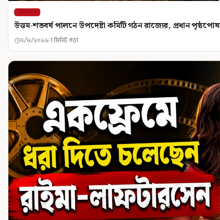
বিনোদন
উত্তম-শতবর্ষ পালনে উপদেষ্টা কমিটি গঠন রাজ্যের, প্রধান পৃষ্ঠপোষক ম
৭/৮/২০২৬
1 মিনিট পড়া