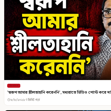
বিনোদন
'স্বরূপ আমার শ্লীলতাহানি করেননি', মধ্যরাতে ভিডিও পোস্ট করে 
৮/৮/২০২৬
1 মিনিট পড়া