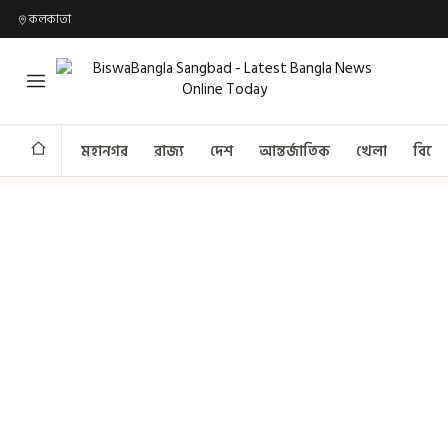
কলকাতা
মহানগর
রাজ্য
দেশ
আন্তর্জাতিক
খেলা
বিনো