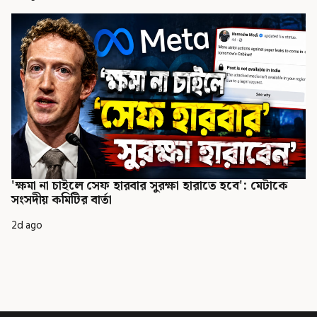
'ক্ষমা না চাইলে সেফ হারবার সুরক্ষা হারাতে হবে': মেটাকে
সংসদীয় কমিটির বার্তা
2d ago