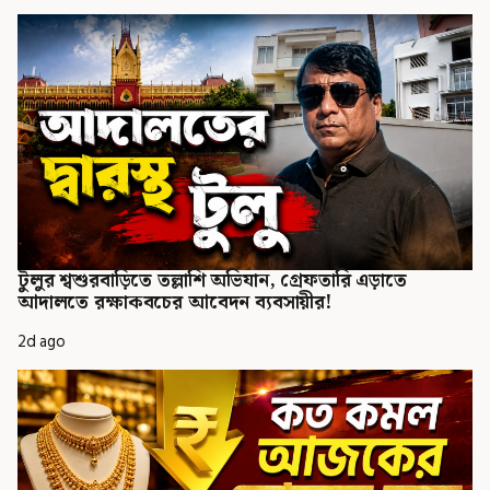
টুলুর শ্বশুরবাড়িতে তল্লাশি অভিযান, গ্রেফতারি এড়াতে
আদালতে রক্ষাকবচের আবেদন ব্যবসায়ীর!
2d ago