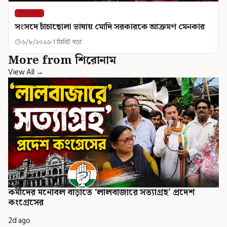
শিরোনাম
সংসদে চাঁচাছোলা ভাষায় মোদি সরকারকে আক্রমণ মেনকার
৬/৮/২০২৬
1 মিনিট পড়া
More from শিরোনাম
View All →
কর্মীদের মনোবল বাড়াতে ‘লালবাজারে সত্যাগ্রহ’ প্রদেশ
কংগ্রেসের
2d ago