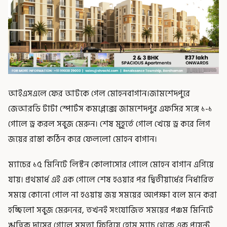
আইএসএলে ফের আটকে গেল মোহনবাগান।জামশেদপুরে
জেআরডি টাটা স্পোর্টস কমপ্লেক্সে জামশেদপুর এফসির সঙ্গে ১-১
গোলে ড্র করল সবুজ মেরুন। শেষ মুহূর্তে গোল খেয়ে ড্র করে লিগ
জয়ের রাস্তা কঠিন করে ফেললো মোহন বাগান।
ম্যাচের ১৫ মিনিটে লিস্টন কোলাসোর গোলে মোহন বাগান এগিয়ে
যায়। প্রথমার্ধ এই এক গোলে শেষ হওয়ার পর দ্বিতীয়ার্ধের নির্ধারিত
সময়ে কোনো গোল না হওয়ায় জয় সময়ের অপেক্ষা বলে মনে করা
হচ্ছিলো সবুজ মেরুনের, তখনই সংযোজিত সময়ের পঞ্চম মিনিটে
ঋত্বিক দাসের গোলে সমতা ফিরিয়ে হোম ম্যাচ থেকে এক পয়েন্ট