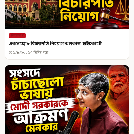
শিরোনাম
একসঙ্গে ৮ বিচারপতি নিয়োগ কলকাতা হাইকোর্টে
৬/৮/২০২৬
1 মিনিট পড়া