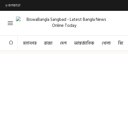
কলকাতা
মহানগর
রাজ্য
দেশ
আন্তর্জাতিক
খেলা
বিনো