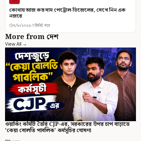
দেশ
কোথায় আজ কত দাম পেট্রোল-ডিজেলের, দেখে নিন এক
নজরে
৭/৮/২০২৬
1 মিনিট পড়া
More from দেশ
View All →
ওয়ার্কিং কমিটি তৈরি CJP-এর, সরকারের উপর চাপ বাড়াতে
'কেয়া বোলতি পাবলিক' কর্মসূচির ঘোষণা