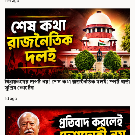
19h ago
বিধায়কদের দাপট নয়! শেষ কথা রাজনৈতিক দলই: স্পষ্ট বার্তা
সুপ্রিম কোর্টের
1d ago