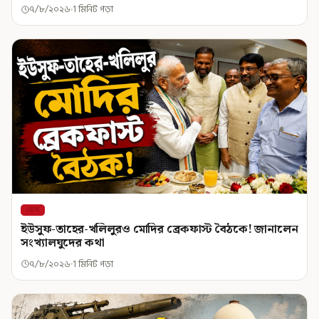
৭/৮/২০২৬
1 মিনিট পড়া
দেশ
ইউসুফ-তাহের-খলিলুরও মোদির ব্রেকফাস্ট বৈঠকে! জানালেন
সংখ্যালঘুদের কথা
৭/৮/২০২৬
1 মিনিট পড়া