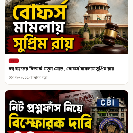
দেশ
বহু বছরের বিতর্কে নতুন মোড়, বোফর্স মামলায় সুপ্রিম রায়
৭/৮/২০২৬
1 মিনিট পড়া