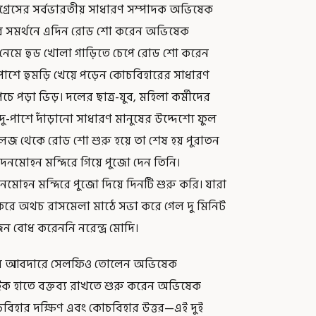
রেসের সর্বভারতীয় সাধারণ সম্পাদক অভিষেক
্থীদের সমর্থনে এদিন রোড শো করেন অভিষেক
ে নেমে হুড খোলা গাড়িতে চেপে রোড শো করেন
দুপাশে হুমড়ি খেয়ে পড়েন কোচবিহারের সাধারণ
চে পড়া ভিড়। দলের ছাত্র-যুব, মহিলা কর্মীদের
 দু-পাশে দাঁড়ানো সাধারণ মানুষের উদ্দেশ্যে ফুল
কলেজ থেকে রোড শো শুরু হয়ে তা শেষ হয় পুরাতন
মদনমোহন মন্দিরে গিয়ে পুজো দেন তিনি।
হন মন্দিরে পুজো দিয়ে দিনটি শুরু করি। যারা
করে অথচ রাসমেলা মাঠে সভা করে গেল দু মিনিট
োজন বোধ করেননি নরেন্দ্র মোদি।
দের আবদারে সেলফিও তোলেন অভিষেক
াইক হাতে বক্তব্য রাখতে শুরু করেন অভিষেক
কোচবিহার দক্ষিণ এবং কোচবিহার উত্তর—এই দুই