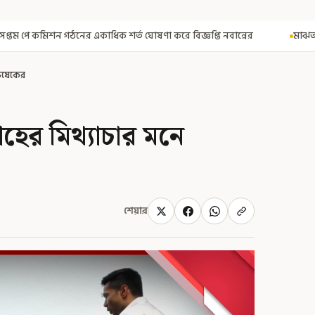
 শর্ত ঘোষণা করে বিজ্ঞপ্তি নবান্নের
মাঝআকাশে আচমকা প্রবল ঝাঁকুনি! 
ভিষেকের
হের মিথ্যাচার মনে
শেয়ার