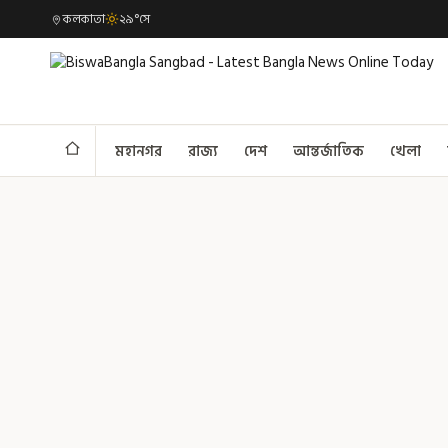
কলকাতা
২৯°সে
মহানগর
রাজ্য
দেশ
আন্তর্জাতিক
খেলা