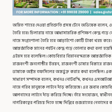
অমিত শাহের দেওয়া প্রতিশ্রুতি প্রসঙ্গ টেনে অভিষেক বলেন, 
তৈরি হবে৷ চিলারায় নামে আধাসামরিক প্রশিক্ষণ কেন্দ্র গড়ে
নামে সংগ্রহশালা তৈরি হবে আড়াইশো কোটি টাকা খরচ করে। ম
আন্তর্জাতিক মানের পর্যটন কেন্দ্র গড়ে তোলার কথা বলা হয়েছিল।
এইমস হবে বলেছিল। কোচবিহার বিমানবন্দরকে আন্তর্জাতিক 
রাজবংশী জনগোষ্ঠীর উন্নয়ন, রাজবংশী ভাষার বিস্তারে রা
ভাষাকে অষ্টম তফসিলের অন্তর্ভুক্ত করার কথা বলেছিল। একটা
সাধারণ সম্পাদক বলেন, কখনও নোটবন্দি, কখনও এসআইআর
নামে গরিব মানুষকে লাইনে দাঁড় করিয়েছে। এর জবাব কোচব
আপনাদের লাইনে দাঁড় করিয়ে দিচ্ছে। তাঁর সংযোজন, স্বাধীন
নাগরিকত্বের পরিচয় দিতে হচ্ছে দিল্লির গুজরাতের নেতাদের