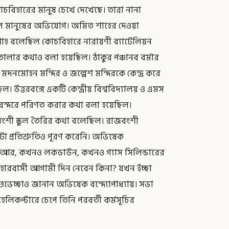
কোচবিহারের মানুষ চেখে দেখেছে। তারা নানা
য়নি বলে মানুষের অভিযোগ। অমিত শাহের দেওয়া
ত শাহ বলেছিল কোচবিহারে নারায়ণী ব্যাটেলিয়ন
 তোলার কথাও বলা হয়েছিল। ঠাকুর পঞ্চানব বর্মার
দনমোহন মন্দির ও জল্পেশ মন্দিরকে কেন্দ্র করে
। উত্তরবঙ্গে একটি কেন্দ্রীয় বিশ্ববিদ্যালয় ও এমস
বন্দরে পরিণত করার কথা বলা হয়েছিল।
জবংশী স্কুল তৈরির কথা বলেছিল। রাজবংশী
া প্রতিশ্রুতিও পূরণ করেনি। অভিষেক
ইআর, কখনও লকডাউন, কখনও গ্যাস সিলিন্ডারের
িহারবাসী আগামী দিন নেবেন কিনা? যখন ইচ্ছা
ুভেচ্ছাও জানান অভিষেক বন্দ্যোপাধ্যায়। সভা
িকপ্টারে চেপে তিনি পরবর্তী কর্মসূচির