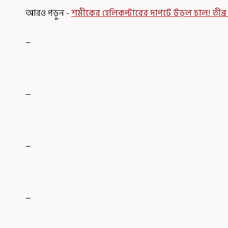
আরও পড়ুন -
শমীকের হেলিকপ্টারের দাপটে উড়ল চাল! তীব্র
_
_
_
_