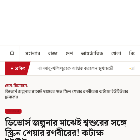
মহানগর
রাজ্য
দেশ
আন্তর্জাতিক
খেলা
বিনো
বু-খলিলুরকে আশ্বস্ত করলেন মুখ্যমন্ত্রী
এগিয়ে গেল আরও একধাপ, সপ্তম পে ক
ব্রেকিং
হোম
›
বিনোদন
›
ডিভোর্স জল্পনার মাঝেই শ্বশুরের সঙ্গে স্ক্রিন শেয়ার রণবীরের! কটাক্ষ ইউটিউবার
ধ্রুবকেও
বিনোদন
ডিভোর্স জল্পনার মাঝেই শ্বশুরের সঙ্গে
স্ক্রিন শেয়ার রণবীরের! কটাক্ষ