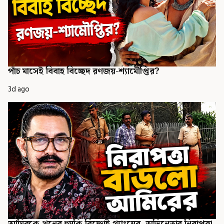
পাঁচ মাসেই বিবাহ বিচ্ছেদ রণজয়-শ্যামৌপ্তির?
3d ago
আমিরকে খুনের হুমকি বিষ্ণোই গ্যাংয়ের, অভিনেতার নিরাপত্তা