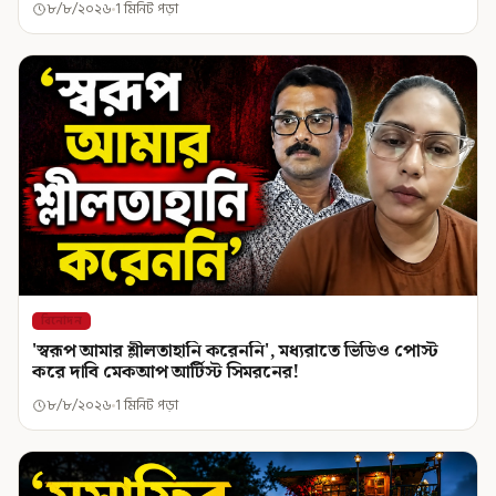
৮/৮/২০২৬
1 মিনিট পড়া
বিনোদন
'স্বরূপ আমার শ্লীলতাহানি করেননি', মধ্যরাতে ভিডিও পোস্ট
করে দাবি মেকআপ আর্টিস্ট সিমরনের!
৮/৮/২০২৬
1 মিনিট পড়া