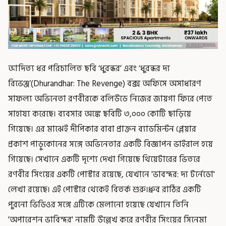
আদিত্য ধর পরিচালিত ছবি ‘ধুরন্ধর’ এবং ‘ধুরন্ধর দ্য
রিভেঞ্জ’(Dhurandhar: The Revenge) বক্স অফিসে অসাধারণ
সাফল্য অভিনেতা রণবীরকে বলিউডে নিজের জায়গা ফিরে পেতে
সাহায্য করেছে। ব্যবসার অঙ্কে ছবিটি ৩,০০০ কোটি ছাড়িয়ে
গিয়েছে। এর মাঝেই দীপিকার বাবা প্রাক্তন ব্যাডমিন্টন প্লেয়ার
প্রকাশ পাড়ুকোনের সঙ্গে অভিনেতার একটি বিজ্ঞাপন ভাইরাল হয়ে
গিয়েছে। সেখানে একটি দৃশ্যে দেখা গিয়েছে থিয়েটারের ভিতরে
রণবীর সিংয়ের একটি পোস্টার রয়েছে, যেখানে 'ভাবন্দর: দ্য টর্নেডো'
লেখা রয়েছে। এই পোস্টার থেকেই বিতর্ক শুরু।ধ্রুব রাঠির একটি
পুরনো ভিডিওর সঙ্গে এটিকে মেলানো হয়েছে যেখানে তিনি
'অপারেশন ভাবিন্দর' নামটি উল্লেখ করে রণবীর সিংয়ের সিনেমা