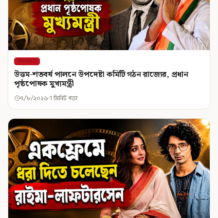
বিনোদন
উত্তম-শতবর্ষ পালনে উপদেষ্টা কমিটি গঠন রাজ্যের, প্রধান
পৃষ্ঠপোষক মুখ্যমন্ত্রী
৭/৮/২০২৬
1 মিনিট পড়া