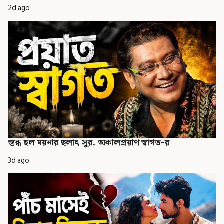
2d ago
স্তব্ধ হল ময়নার ছলাৎ সুর, অকালপ্রয়াণ স্বাগত-র
3d ago