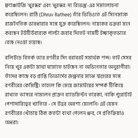
ফ্র্যাঞ্চাইজি 'ধুরন্ধর' এবং 'ধুরন্ধর: দ্য রিভেঞ্জ'-এর সমালোচনা
করেছিলেন। রাঠি (Dhruv Rathee) তাঁর ভিডিওতে এই সিনেমাকে
রাজনৈতিক ভাবধারার সঙ্গে যুক্ত করেছিলেন। নায়কের ভক্তরা মনে
করছেন ইউটিউবারকে পাল্টা জবাব দিতেই নামটি ইচ্ছাকৃতভাবে
বেছে নেওয়া হয়েছে।
বলিউডে বিতর্ক আর রণবীর সিং বরাবরই সমার্থক শব্দ। তাই সেসব
নিয়ে খুব একটা মাথা ঘামাতে চাইছেন না অভিনেতার অনুরাগীরা।
তাঁদের কাছে বড় প্রাপ্তি ডিভোর্সের জল্পনার মাঝে শ্বশুরের সঙ্গে
রণবীরের কেমিস্ট্রি। তাহলে কি মেয়ে জামাইয়ের সম্পর্ক টিকিয়ে
রাখতে আসরে নামলেন প্রাক্তন ব্যাডমিন্টন তারকা, নাকি পুরোটাই
পেশাদারিত্বের খাতিরে - সে উত্তর অবশ্য মেলেনি। এই যেমন
রণবীরের খোঁচায় ঠিক কতটা ব্যথা পেলেন ধ্রুব, সে প্রতিক্রিয়াও
অধরা।
-