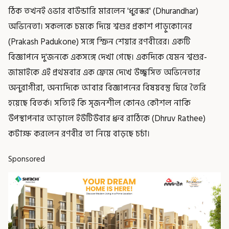
ঠিক তখনই ওভার বাউন্ডারি মারলেন 'ধুরন্ধর' (Dhurandhar)
অভিনেতা। সকলকে চমকে দিয়ে শ্বশুর প্রকাশ পাড়ুকোনের
(Prakash Padukone) সঙ্গে স্ক্রিন শেয়ার রণবীরের। একটি
বিজ্ঞাপনে দু'জনকে একসঙ্গে দেখা গেছে। একদিকে যেমন শ্বশুর-
জামাইকে এই প্রথমবার এক ফ্রেমে দেখে উচ্ছ্বসিত অভিনেতার
অনুরাগীরা, অন্যদিকে আবার বিজ্ঞাপনের বিষয়বস্তু ঘিরে তৈরি
হয়েছে বিতর্ক। সত্যিই কি সৃজনশীল কোনও কৌশল নাকি
উপস্থাপনার আড়ালে ইউটিউবার ধ্রুব রাঠিকে (Dhruv Rathee)
কটাক্ষ করলেন রণবীর তা নিয়ে বাড়ছে চর্চা।
Sponsored