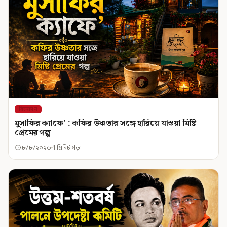
বিনোদন
মুসাফির ক্যাফে' : কফির উষ্ণতার সঙ্গে হারিয়ে যাওয়া মিষ্টি
প্রেমের গল্প
৮/৮/২০২৬
1 মিনিট পড়া