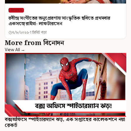
বিনোদন
রবীন্দ্র সংগীতের অনুপ্রেরণায় সাংস্কৃতিক ছবিতে প্রথমবার
একসঙ্গে রাইমা- লাফটারসেন
৭/৮/২০২৬
1 মিনিট পড়া
More from বিনোদন
View All →
বক্সঅফিসে স্পাইডারম্যান ঝড়, এক সপ্তাহের কালেকশনে নয়া
রেকর্ড