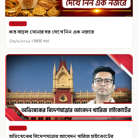
শিরোনাম
কত বাড়ল সোনার দর দেখে নিন এক নজরে
৫/৮/২০২৬
1 মিনিট পড়া
শিরোনাম
অভিষেকের বিদেশযাত্রার আবেদন খারিজ হাইকোর্টের