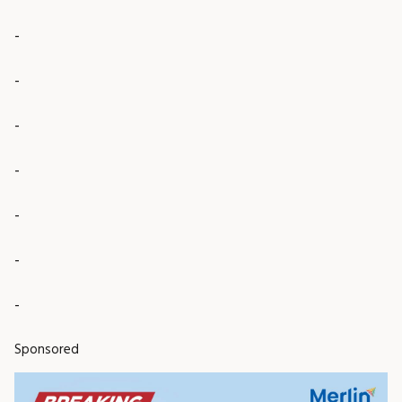
-
-
-
-
-
-
-
Sponsored