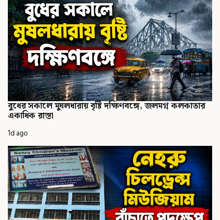
বুধের সকালে মুষলধারায় বৃষ্টি দক্ষিণবঙ্গে, জলমগ্ন কলকাতার
একাধিক রাস্তা
1d ago