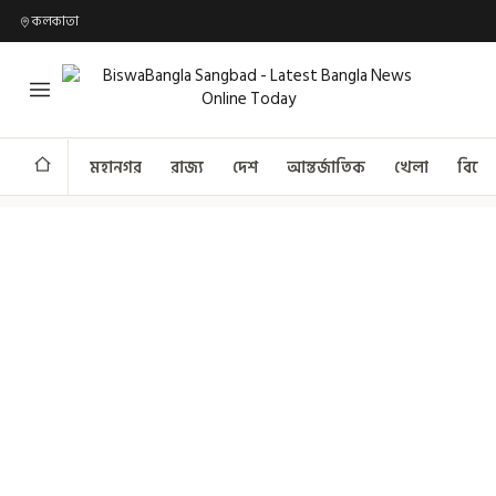
কলকাতা
মহানগর
রাজ্য
দেশ
আন্তর্জাতিক
খেলা
বিনো