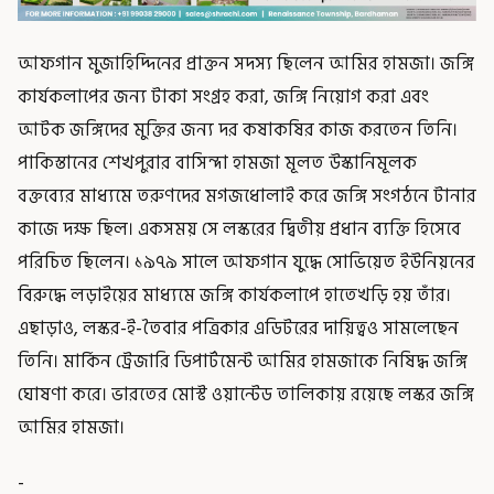
আফগান মুজাহিদ্দিনের প্রাক্তন সদস্য ছিলেন আমির হামজা। জঙ্গি
কার্যকলাপের জন্য টাকা সংগ্রহ করা, জঙ্গি নিয়োগ করা এবং
আটক জঙ্গিদের মুক্তির জন্য দর কষাকষির কাজ করতেন তিনি।
পাকিস্তানের শেখপুরার বাসিন্দা হামজা মূলত উস্কানিমূলক
বক্তব্যের মাধ্যমে তরুণদের মগজধোলাই করে জঙ্গি সংগঠনে টানার
কাজে দক্ষ ছিল। একসময় সে লস্করের দ্বিতীয় প্রধান ব্যক্তি হিসেবে
পরিচিত ছিলেন। ১৯৭৯ সালে আফগান যুদ্ধে সোভিয়েত ইউনিয়নের
বিরুদ্ধে লড়াইয়ের মাধ্যমে জঙ্গি কার্যকলাপে হাতেখড়ি হয় তাঁর।
এছাড়াও, লস্কর-ই-তৈবার পত্রিকার এডিটরের দায়িত্বও সামলেছেন
তিনি। মার্কিন ট্রেজারি ডিপার্টমেন্ট আমির হামজাকে নিষিদ্ধ জঙ্গি
ঘোষণা করে। ভারতের মোস্ট ওয়ান্টেড তালিকায় রয়েছে লস্কর জঙ্গি
আমির হামজা।
-