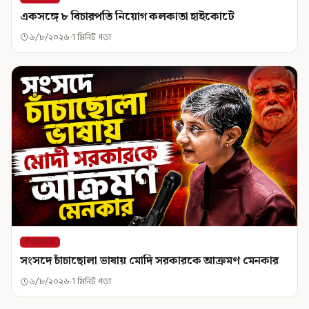
একসঙ্গে ৮ বিচারপতি নিয়োগ কলকাতা হাইকোর্টে
৬/৮/২০২৬
1 মিনিট পড়া
শিরোনাম
সংসদে চাঁচাছোলা ভাষায় মোদি সরকারকে আক্রমণ মেনকার
৬/৮/২০২৬
1 মিনিট পড়া