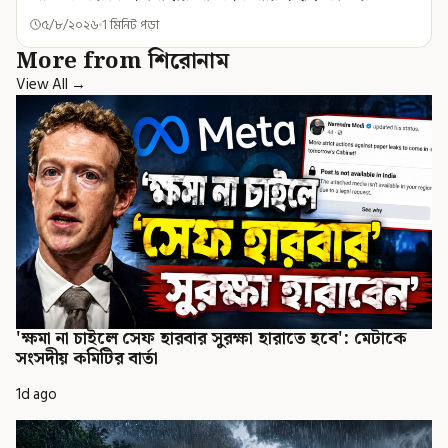
৫/৮/২০২৬
1 মিনিট পড়া
More from শিরোনাম
View All →
'ক্ষমা না চাইলে সেফ হারবার সুরক্ষা হারাতে হবে': মেটাকে
সংসদীয় কমিটির বার্তা
1d ago