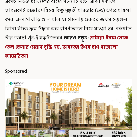
একটি নিউজ চ্যানেলের বাইরে ঘটনাটি ঘটে। এদিন সকালে
আচমকাই অজ্ঞাতপরিচয় কিছু দুষ্কৃতী হামজার (৬৬) উপরে হামলা
করে। এলোপাথাড়ি গুলি চালায়। হামলায় গুরুতর জখম হয়েছেন
তিনি। তাঁকে দ্রুত উদ্ধার করে হাসপাতালে নিয়ে যাওয়া হয়। বর্তমানে
তাঁর অবস্থা খুব-ই সঙ্কটজনক।
আরও পড়ুন:
রাশিয়া-ইরান থেকে
তেল কেনার মেয়াদ বৃদ্ধি নয়, ভারতের উপর চাপ বাড়ালো
আমেরিকা!
Sponsored