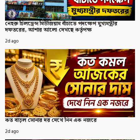
নেহরু চিলড্রেন্স মিউজিয়াম বাঁচাতে পদক্ষেপ মুখ্যমন্ত্রীর
দফতরের, আশার আলো দেখছে কর্তৃপক্ষ
2d ago
কত বাড়ল সোনার দর দেখে নিন এক নজরে
2d ago