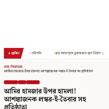
ি
ব্রড পর্বতশৃঙ্গে তুষারধসে মৃত নির্মল পুরজা! নিশ্চিত করল Elite Exped
ব্রেকিং
হোম
›
শিরোনাম
›
আমির হামজার উপর হামলা! আশঙ্কাজনক লস্কর-ই-তৈবার সহ প্রতিষ্ঠাতা
শিরোনাম
দেশ
গুরুত্বপূর্ণ
আমির হামজার উপর হামলা!
আশঙ্কাজনক লস্কর-ই-তৈবার সহ
প্রতিষ্ঠাতা