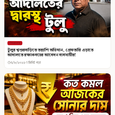
শিরোনাম
টুলুর শ্বশুরবাড়িতে তল্লাশি অভিযান, গ্রেফতারি এড়াতে
আদালতে রক্ষাকবচের আবেদন ব্যবসায়ীর!
৫/৮/২০২৬
1 মিনিট পড়া