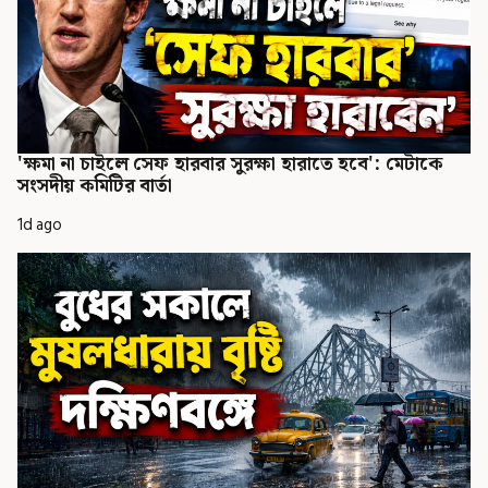
'ক্ষমা না চাইলে সেফ হারবার সুরক্ষা হারাতে হবে': মেটাকে
সংসদীয় কমিটির বার্তা
1d ago