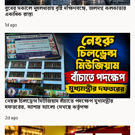
বুধের সকালে মুষলধারায় বৃষ্টি দক্ষিণবঙ্গে, জলমগ্ন কলকাতার
একাধিক রাস্তা
1d ago
নেহরু চিলড্রেন্স মিউজিয়াম বাঁচাতে পদক্ষেপ মুখ্যমন্ত্রীর
দফতরের, আশার আলো দেখছে কর্তৃপক্ষ
2d ago