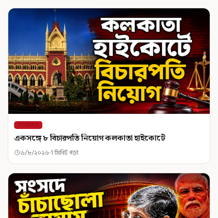
শিরোনাম
একসঙ্গে ৮ বিচারপতি নিয়োগ কলকাতা হাইকোর্টে
৬/৮/২০২৬
1 মিনিট পড়া