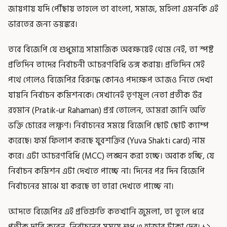
জায়গায় যদি পৌঁছায় তাহলে তা বাংলা, সমাজ, মহিলা এমনকি এই
ভারতের জন্য ভয়ঙ্কর।
তবে বিজেপি যে শুধুমাত্র সামাজিক অবক্ষয়েই থেমে নেই, তা স্পষ্ট
প্রতিদিন তাদের নির্বাচনী আচরণবিধি ভঙ্গ করায়। প্রতিদিন সেই
পথে গেলেও বিজেপির বিরুদ্ধে কোনও পদক্ষেপ আজও নিতে দেখা
যায়নি নির্বাচন কমিশনকে। সেখানেই তৃণমূল নেতা প্রতীক উর
রহমান (Pratik-ur Rahaman) প্রশ্ন তোলেন, আমরা জানি অতি
ভক্তি চোরের লক্ষ্ণণ। নির্বাচনের সময়ে বিজেপি ছোট ছোট ক্যাম্প
করেছে। ফর্ম ফিলাপ করছে যুবশক্তির (Yuva Shakti card) নাম
করে। এটা আচরণবিধি (MCC) লঙ্ঘন করা হচ্ছে। অবাক হচ্ছি, যে
নির্বাচন কমিশন এটা দেখতে পাচ্ছে না। দিনের পর দিন বিজেপি
নির্বাচনের মাঝে যা করছে তা তারা দেখতে পাচ্ছে না।
আদতে বিজেপির এই প্রতিশ্রুতি কতখানি জুমলা, তা তুলে ধরে
প্রতীক দাবি করেন, নির্বাচনের সময়ে শুধু ৩ হাজার টাকা দেব। ১২