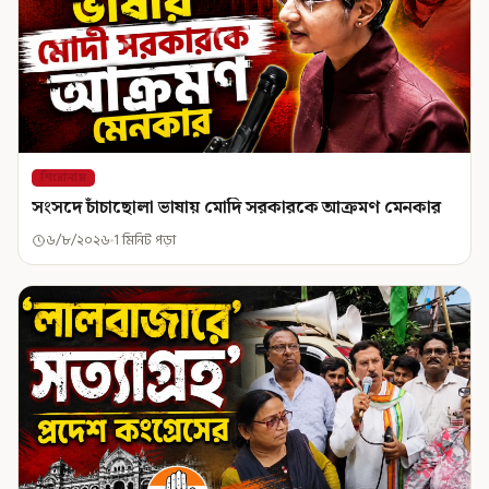
শিরোনাম
সংসদে চাঁচাছোলা ভাষায় মোদি সরকারকে আক্রমণ মেনকার
৬/৮/২০২৬
1 মিনিট পড়া