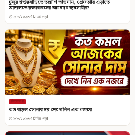
টুলুর শ্বশুরবাড়িতে তল্লাশি অভিযান, গ্রেফতারি এড়াতে
আদালতে রক্ষাকবচের আবেদন ব্যবসায়ীর!
৫/৮/২০২৬
1 মিনিট পড়া
শিরোনাম
কত বাড়ল সোনার দর দেখে নিন এক নজরে
৫/৮/২০২৬
1 মিনিট পড়া