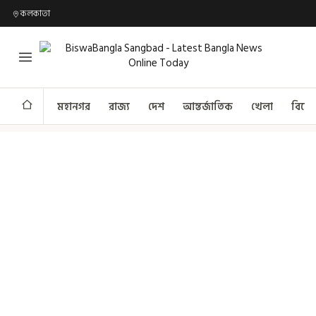
কলকাতা
মহানগর
রাজ্য
দেশ
আন্তর্জাতিক
খেলা
বিনো