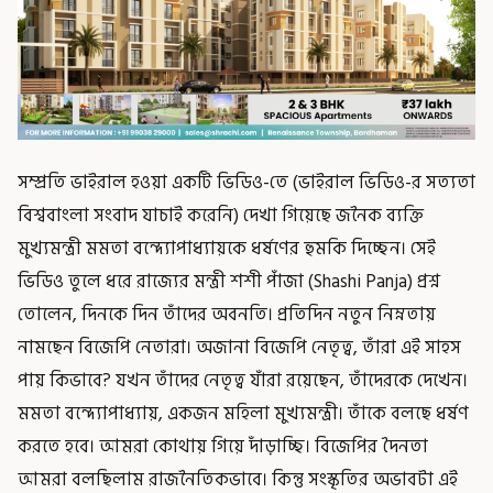
সম্প্রতি ভাইরাল হওয়া একটি ভিডিও-তে (ভাইরাল ভিডিও-র সত্যতা
বিশ্ববাংলা সংবাদ যাচাই করেনি) দেখা গিয়েছে জনৈক ব্যক্তি
মুখ্যমন্ত্রী মমতা বন্দ্যোপাধ্যায়কে ধর্ষণের হুমকি দিচ্ছেন। সেই
ভিডিও তুলে ধরে রাজ্যের মন্ত্রী শশী পাঁজা (Shashi Panja) প্রশ্ন
তোলেন, দিনকে দিন তাঁদের অবনতি। প্রতিদিন নতুন নিম্নতায়
নামছেন বিজেপি নেতারা। অজানা বিজেপি নেতৃত্ব, তাঁরা এই সাহস
পায় কিভাবে? যখন তাঁদের নেতৃত্ব যাঁরা রয়েছেন, তাঁদেরকে দেখেন।
মমতা বন্দ্যোপাধ্যায়, একজন মহিলা মুখ্যমন্ত্রী। তাঁকে বলছে ধর্ষণ
করতে হবে। আমরা কোথায় গিয়ে দাঁড়াচ্ছি। বিজেপির দৈনতা
আমরা বলছিলাম রাজনৈতিকভাবে। কিন্তু সংস্কৃতির অভাবটা এই