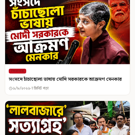
শিরোনাম
সংসদে চাঁচাছোলা ভাষায় মোদি সরকারকে আক্রমণ মেনকার
৬/৮/২০২৬
1 মিনিট পড়া