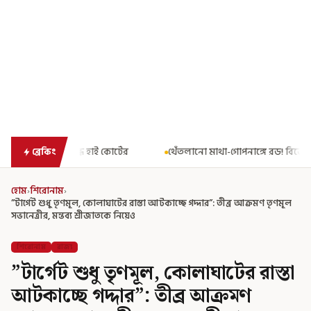
টের
থেঁতলানো মাথা-গোপনাঙ্গে রড! বিজেপিশাসিত অসমে নাবালিকার নৃ
ব্রেকিং
হোম
›
শিরোনাম
›
”টার্গেট শুধু তৃণমূল, কোলাঘাটের রাস্তা আটকাচ্ছে গদ্দার”: তীব্র আক্রমণ তৃণমূল
সভানেত্রীর, মন্তব্য শ্রীজাতকে নিয়েও
শিরোনাম
রাজ্য
”টার্গেট শুধু তৃণমূল, কোলাঘাটের রাস্তা
আটকাচ্ছে গদ্দার”: তীব্র আক্রমণ