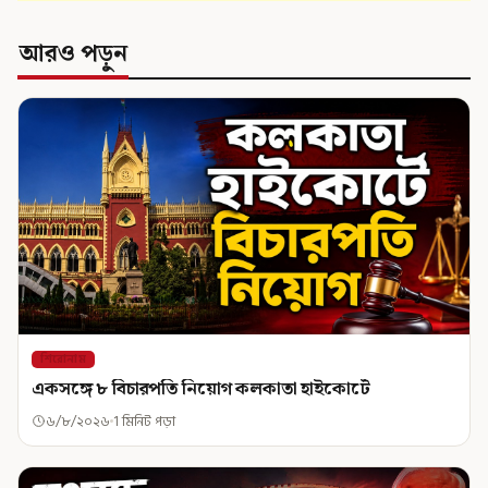
আরও পড়ুন
শিরোনাম
একসঙ্গে ৮ বিচারপতি নিয়োগ কলকাতা হাইকোর্টে
৬/৮/২০২৬
1 মিনিট পড়া