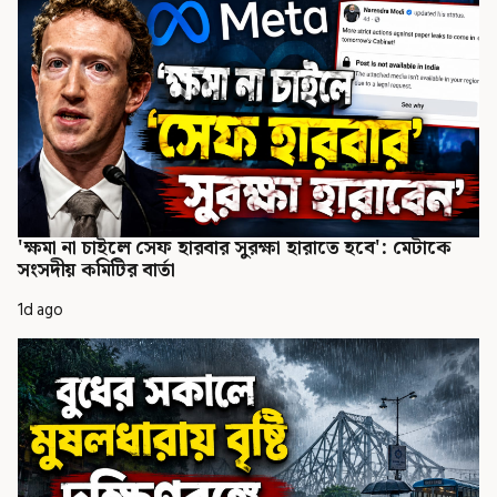
'ক্ষমা না চাইলে সেফ হারবার সুরক্ষা হারাতে হবে': মেটাকে
সংসদীয় কমিটির বার্তা
1d ago