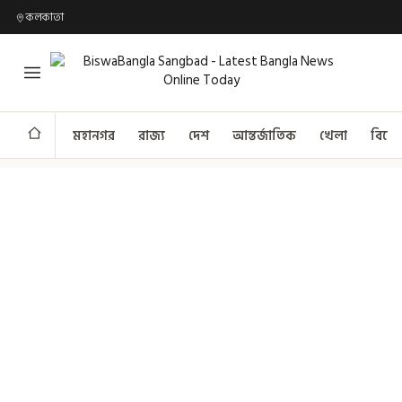
কলকাতা
মহানগর
রাজ্য
দেশ
আন্তর্জাতিক
খেলা
বিনো