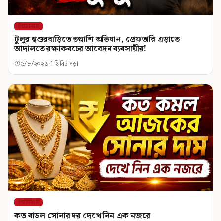
শিরোনাম
টুলুর শ্বশুরবাড়িতে তল্লাশি অভিযান, গ্রেফতারি এড়াতে
আদালতে রক্ষাকবচের আবেদন ব্যবসায়ীর!
৫/৮/২০২৬
1 মিনিট পড়া
শিরোনাম
কত বাড়ল সোনার দর দেখে নিন এক নজরে