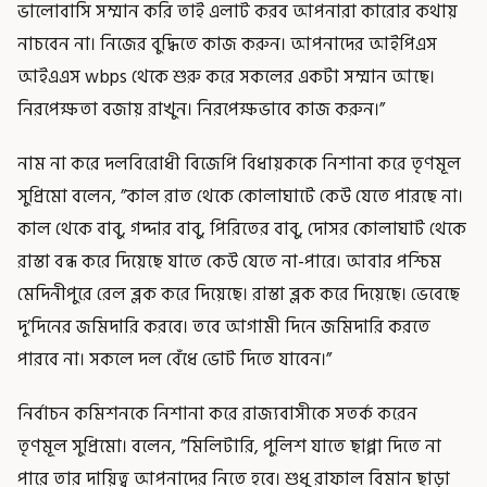
ভালোবাসি সম্মান করি তাই এলাট করব আপনারা কারোর কথায়
নাচবেন না। নিজের বুদ্ধিতে কাজ করুন। আপনাদের আইপিএস
আইএএস wbps থেকে শুরু করে সকলের একটা সম্মান আছে।
নিরপেক্ষতা বজায় রাখুন। নিরপেক্ষভাবে কাজ করুন।”
নাম না করে দলবিরোধী বিজেপি বিধায়ককে নিশানা করে তৃণমূল
সুপ্রিমো বলেন, ”কাল রাত থেকে কোলাঘাটে কেউ যেতে পারছে না।
কাল থেকে বাবু, গদ্দার বাবু, পিরিতের বাবু, দোসর কোলাঘাট থেকে
রাস্তা বন্ধ করে দিয়েছে যাতে কেউ যেতে না-পারে। আবার পশ্চিম
মেদিনীপুরে রেল ব্লক করে দিয়েছে। রাস্তা ব্লক করে দিয়েছে। ভেবেছে
দু’দিনের জমিদারি করবে। তবে আগামী দিনে জমিদারি করতে
পারবে না। সকলে দল বেঁধে ভোট দিতে যাবেন।”
নির্বাচন কমিশনকে নিশানা করে রাজ্যবাসীকে সতর্ক করেন
তৃণমূল সুপ্রিমো। বলেন, ”মিলিটারি, পুলিশ যাতে ছাপ্পা দিতে না
পারে তার দায়িত্ব আপনাদের নিতে হবে। শুধু রাফাল বিমান ছাড়া