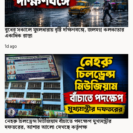
বুধের সকালে মুষলধারায় বৃষ্টি দক্ষিণবঙ্গে, জলমগ্ন কলকাতার
একাধিক রাস্তা
1d ago
নেহরু চিলড্রেন্স মিউজিয়াম বাঁচাতে পদক্ষেপ মুখ্যমন্ত্রীর
দফতরের, আশার আলো দেখছে কর্তৃপক্ষ