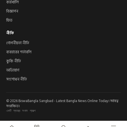
কর্মখালি
বিজ্ঞাপন
ফিড
নীতি
গোপনীয়তা নীতি
ব্যবহারের শর্তাবলি
কুকি নীতি
অভিযোগ
সংশোধন নীতি
© 2026 BiswaBangla Sangbad - Latest Bangla News Online Today। সর্বস্বত্ব
সংরক্ষিত।
একটি স্বতন্ত্র সংবাদ প্রকল্প