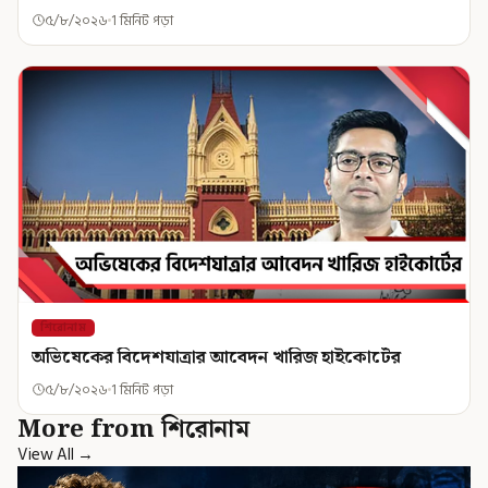
৫/৮/২০২৬
1 মিনিট পড়া
শিরোনাম
অভিষেকের বিদেশযাত্রার আবেদন খারিজ হাইকোর্টের
৫/৮/২০২৬
1 মিনিট পড়া
More from শিরোনাম
View All →