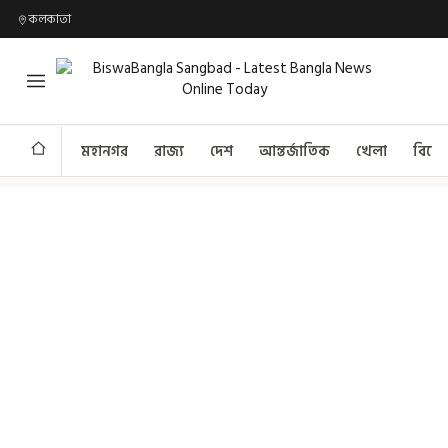
কলকাতা
মহানগর
রাজ্য
দেশ
আন্তর্জাতিক
খেলা
বিনো