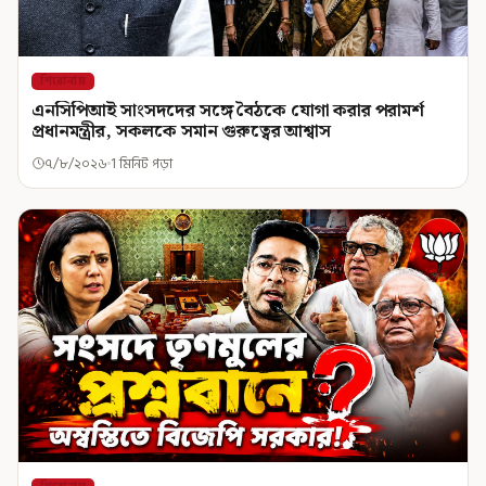
শিরোনাম
এনসিপিআই সাংসদদের সঙ্গে বৈঠকে যোগা করার পরামর্শ
প্রধানমন্ত্রীর, সকলকে সমান গুরুত্বের আশ্বাস
৭/৮/২০২৬
1 মিনিট পড়া