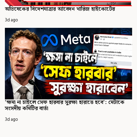
অভিষেকের বিদেশযাত্রার আবেদন খারিজ হাইকোর্টের
3d ago
'ক্ষমা না চাইলে সেফ হারবার সুরক্ষা হারাতে হবে': মেটাকে
সংসদীয় কমিটির বার্তা
3d ago