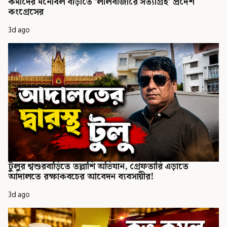
কর্মীদের মনোবল বাড়াতে ‘লালবাজারে সত্যাগ্রহ’ প্রদেশ
কংগ্রেসের
3d ago
টুলুর শ্বশুরবাড়িতে তল্লাশি অভিযান, গ্রেফতারি এড়াতে
আদালতে রক্ষাকবচের আবেদন ব্যবসায়ীর!
3d ago