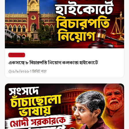
শিরোনাম
একসঙ্গে ৮ বিচারপতি নিয়োগ কলকাতা হাইকোর্টে
৬/৮/২০২৬
1 মিনিট পড়া