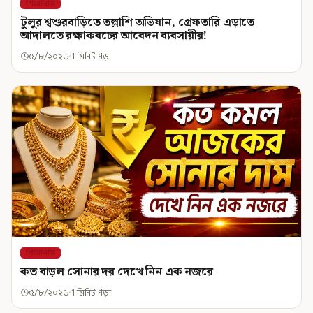
শিরোনাম
টুলুর শ্বশুরবাড়িতে তল্লাশি অভিযান, গ্রেফতারি এড়াতে
আদালতে রক্ষাকবচের আবেদন ব্যবসায়ীর!
৫/৮/২০২৬
1 মিনিট পড়া
শিরোনাম
কত বাড়ল সোনার দর দেখে নিন এক নজরে
৫/৮/২০২৬
1 মিনিট পড়া