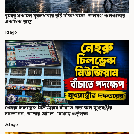
বুধের সকালে মুষলধারায় বৃষ্টি দক্ষিণবঙ্গে, জলমগ্ন কলকাতার
একাধিক রাস্তা
1d ago
নেহরু চিলড্রেন্স মিউজিয়াম বাঁচাতে পদক্ষেপ মুখ্যমন্ত্রীর
দফতরের, আশার আলো দেখছে কর্তৃপক্ষ
2d ago