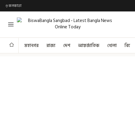
কলকাতা
মহানগর
রাজ্য
দেশ
আন্তর্জাতিক
খেলা
বিনো