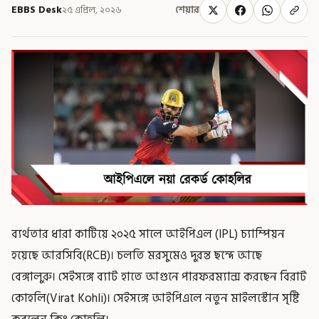
EBBS Desk
২৫ এপ্রিল, ২০২৬
শেয়ার
ব্যর্থতার ধারা কাটিয়ে ২০২৫ সালে আইপিএল (IPL) চ্যাম্পিয়ন
হয়েছে আরসিবি(RCB)। চলতি মরসুমেও দুরন্ত ছন্দে আছে
বেঙ্গালুরু। সেইসঙ্গে ব্যাট হাতে আগুনে পারফরম্যান্স করছেন বিরাট
কোহলি(Virat Kohli)। সেইসঙ্গে আইপিএলে নতুন মাইলস্টোন সৃষ্টি