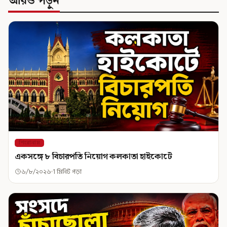
আরও পড়ুন
শিরোনাম
একসঙ্গে ৮ বিচারপতি নিয়োগ কলকাতা হাইকোর্টে
৬/৮/২০২৬
1 মিনিট পড়া