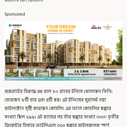
করলেন কিং কোহলি।
Sponsored
গুজরাটের বিরুদ্ধে ৪৪ বলে ৮১ রানের ইনিংস খেলেছেন তিনি।
মেরেছেন ৮টি চার এবং ৪টি ছয়। এই ইনিংসের সুবাদেই নয়া
মাইলস্টোন সৃষ্টি করেছেন কোহলি। এর আগে কোহলির ছক্কার
সংখ্যা ছিল ২৯৯। এই ম্যাচের পর তাঁর ছক্কার সংখ্যা ৩০৩। তৃতীয়
ক্রিকেটার হিসাবে আইপিএলে ৩০০ ছক্কার মাইলফলক স্পর্শ