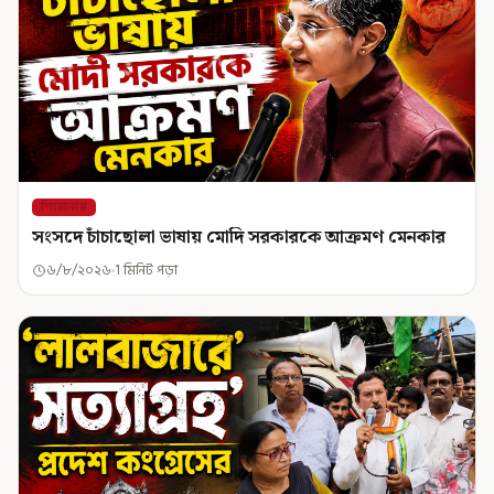
শিরোনাম
সংসদে চাঁচাছোলা ভাষায় মোদি সরকারকে আক্রমণ মেনকার
৬/৮/২০২৬
1 মিনিট পড়া