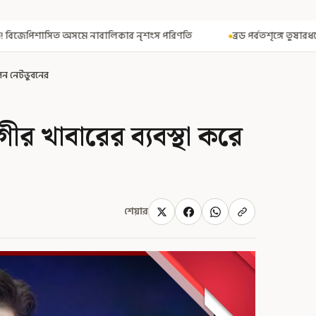
কার নৃশংস পরিণতি
ব্রড পর্বতশৃঙ্গে তুষারধসে মৃত নির্মল পুরজা! নিশ্চিত 
তলেন নেটভুবনের
াগীর খাবারের ব্যবস্থা করে
শেয়ার