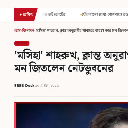
হাই কোর্টের
থেঁতলানো মাথা-গোপনাঙ্গে রড! বিজেপিশাসিত অসমে নাবালি
ব্রেকিং
হোম
›
বিনোদন
›
'মসিহা' শাহরুখ, ক্লান্ত অনুরাগীর খাবারের ব্যবস্থা করে মন জি
বিনোদন
'মসিহা' শাহরুখ, ক্লান্ত অনুর
মন জিতলেন নেটভুবনের
EBBS Desk
৩০ এপ্রিল, ২০২৬