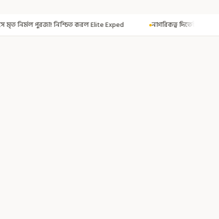
করল Elite Exped
নাগরিকত্ব দিতেই CAA! ৩০০ মতুয়াকে নাগরিকত্বের সার্টিফিকে