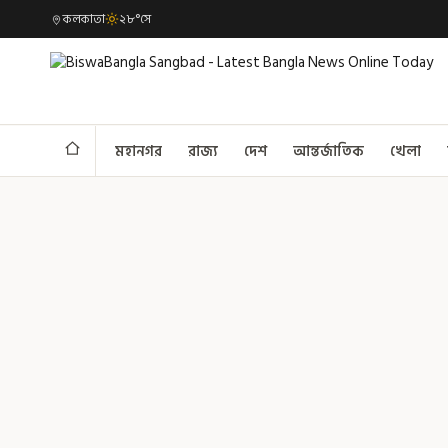
কলকাতা
২৮°সে
মহানগর
রাজ্য
দেশ
আন্তর্জাতিক
খেলা