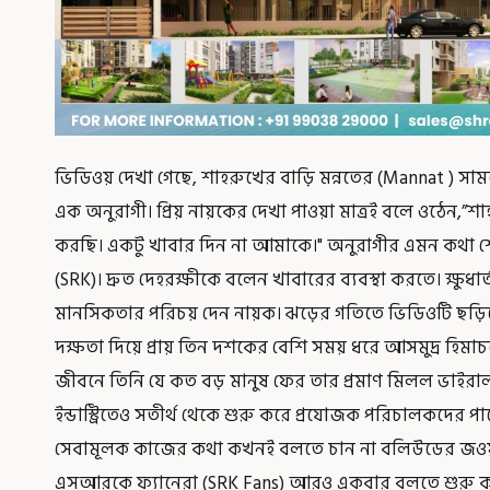
ভিডিওয় দেখা গেছে, শাহরুখের বাড়ি মন্নতের (Mannat ) সাম
এক অনুরাগী। প্রিয় নায়কের দেখা পাওয়া মাত্রই বলে ওঠেন,
করছি। একটু খাবার দিন না আমাকে।" অনুরাগীর এমন কথা শোন
(SRK)। দ্রুত দেহরক্ষীকে বলেন খাবারের ব্যবস্থা করতে। ক্ষুধার্
মানসিকতার পরিচয় দেন নায়ক। ঝড়ের গতিতে ভিডিওটি ছড়িয
দক্ষতা দিয়ে প্রায় তিন দশকের বেশি সময় ধরে আসমুদ্র হিম
জীবনে তিনি যে কত বড় মানুষ ফের তার প্রমাণ মিলল ভাইর
ইন্ডাস্ট্রিতেও সতীর্থ থেকে শুরু করে প্রযোজক পরিচালকদের প
সেবামূলক কাজের কথা কখনই বলতে চান না বলিউডের জওয়ান।
এসআরকে ফ্যানেরা (SRK Fans) আরও একবার বলতে শুরু করে