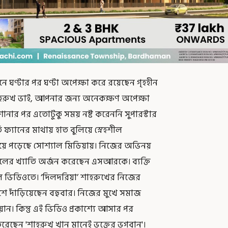
নে ঘণ্টার পর ঘণ্টা অপেক্ষা করে রয়েছেন গৃহহীন
”শাহরুখ ভাই, আপনার জন্য অনেকক্ষণ অপেক্ষা
ার পর এতোটুকু সময় নষ্ট করেননি সুপারস্টার
ত ফ্যানের মাথায় হাত বুলিয়ে স্নেহশীল
়ে পড়েছে সোশ্যাল মিডিয়ায়। নিজের অভিনয়
াচলের খ্যাতি অর্জন করেছেন এসআরকে। ব্যক্তি
াল ভিডিওতে। ‘দিলদরিয়া’ শাহরুখের নিজের
াশে দাঁড়িয়েছেন বহুবার। নিজের মুখে সমাজ
 কিন্তু এই ভিডিও প্রকাশ্যে আসার পর
ছেন 'শাহরুখ খান মানেই ভক্তের ভগবান'।