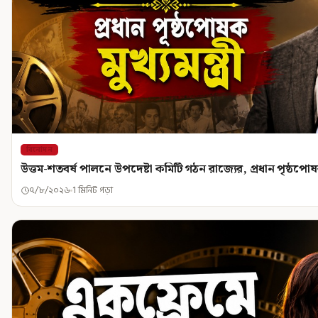
বিনোদন
উত্তম-শতবর্ষ পালনে উপদেষ্টা কমিটি গঠন রাজ্যের, প্রধান পৃষ্ঠপোষক ম
৭/৮/২০২৬
1 মিনিট পড়া