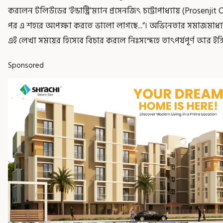
করলেন টলিউডের 'ইন্ডাস্ট্রি'ম্যান প্রসেনজিৎ চট্টোপাধ্যায় (Prose
পর এ শহরে অপেক্ষা করতে ভালো লাগছে...”। অভিনেতার সমাজমাধ্যম
এই লেখা সময়ের হিসেবে বিচার করলে নিঃসন্দেহে তাৎপর্যপূর্ণ আর ইঙ
Sponsored