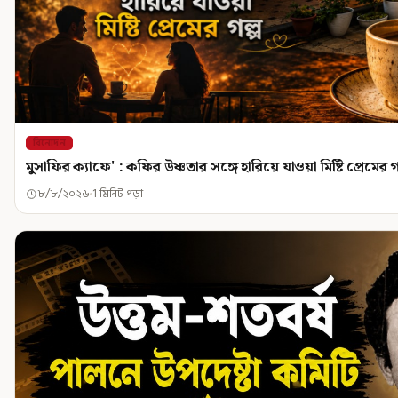
বিনোদন
মুসাফির ক্যাফে' : কফির উষ্ণতার সঙ্গে হারিয়ে যাওয়া মিষ্টি প্রেমের গ
৮/৮/২০২৬
1 মিনিট পড়া