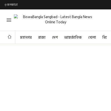
কলকাতা
মহানগর
রাজ্য
দেশ
আন্তর্জাতিক
খেলা
বিনো