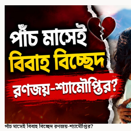
পাঁচ মাসেই বিবাহ বিচ্ছেদ রণজয়-শ্যামৌপ্তির?