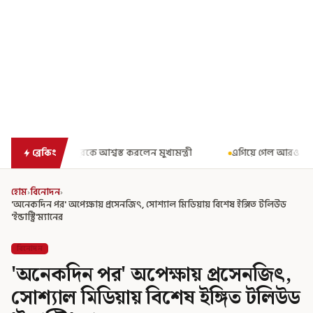
ী
এগিয়ে গেল আরও একধাপ, সপ্তম পে কমিশন গঠনের একাধিক শর্ত ঘোষণা করে
ব্রেকিং
হোম
›
বিনোদন
›
'অনেকদিন পর' অপেক্ষায় প্রসেনজিৎ, সোশ্যাল মিডিয়ায় বিশেষ ইঙ্গিত টলিউড
'ইন্ডাস্ট্রি'ম্যানের
বিনোদন
'অনেকদিন পর' অপেক্ষায় প্রসেনজিৎ,
সোশ্যাল মিডিয়ায় বিশেষ ইঙ্গিত টলিউড