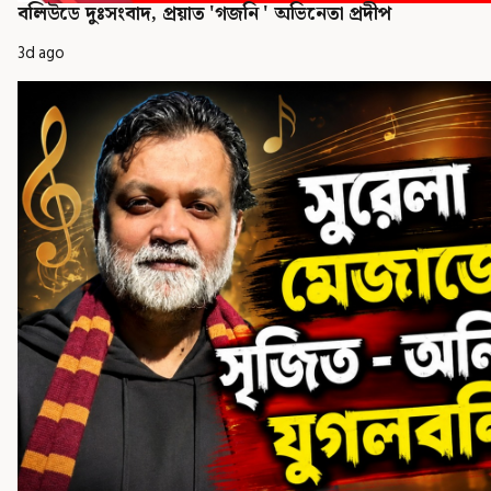
বলিউডে দুঃসংবাদ, প্রয়াত 'গজনি ' অভিনেতা প্রদীপ
3d ago