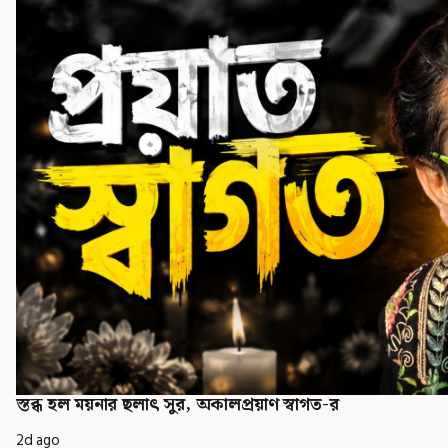
স্তব্ধ হল ময়নার ছলাৎ সুর, অকালপ্রয়াণ স্বাগত-র
2d ago