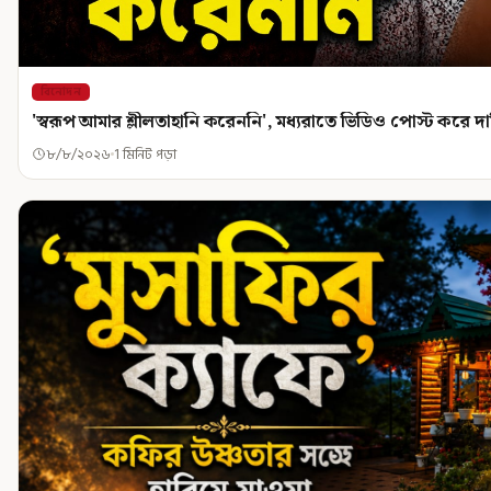
বিনোদন
'স্বরূপ আমার শ্লীলতাহানি করেননি', মধ্যরাতে ভিডিও পোস্ট করে 
৮/৮/২০২৬
1 মিনিট পড়া