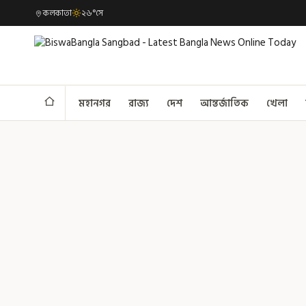
কলকাতা
২৬°সে
মহানগর
রাজ্য
দেশ
আন্তর্জাতিক
খেলা