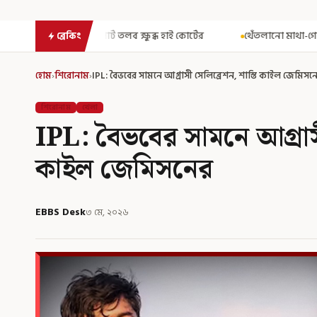
ক্ষুব্ধ হাই কোর্টের
থেঁতলানো মাথা-গোপনাঙ্গে রড! বিজেপিশাসিত অসম
ব্রেকিং
হোম
›
শিরোনাম
›
IPL: বৈভবের সামনে আগ্রাসী সেলিব্রেশন, শাস্তি কাইল জেমিসন
শিরোনাম
খেলা
IPL: বৈভবের সামনে আগ্রাসী
কাইল জেমিসনের
EBBS Desk
৩ মে, ২০২৬