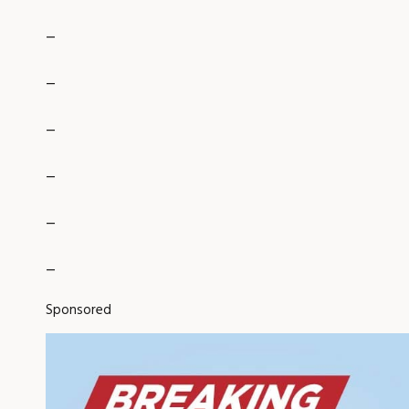
_
_
_
_
_
_
Sponsored