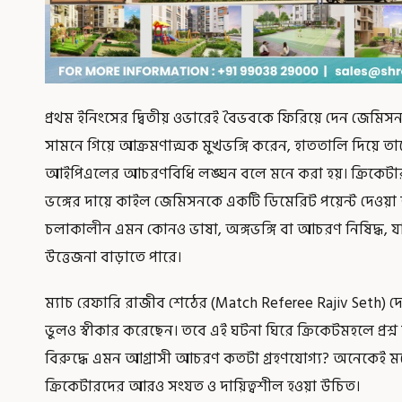
প্রথম ইনিংসের দ্বিতীয় ওভারেই বৈভবকে ফিরিয়ে দেন জেমিস
সামনে গিয়ে আক্রমণাত্মক মুখভঙ্গি করেন, হাততালি দিয়ে তা
আইপিএলের আচরণবিধি লঙ্ঘন বলে মনে করা হয়। ক্রিকেটার 
ভঙ্গের দায়ে কাইল জেমিসনকে একটি ডিমেরিট পয়েন্ট দেওয়া হ
চলাকালীন এমন কোনও ভাষা, অঙ্গভঙ্গি বা আচরণ নিষিদ্ধ, 
উত্তেজনা বাড়াতে পারে।
ম্যাচ রেফারি রাজীব শেঠের (Match Referee Rajiv Seth) দে
ভুলও স্বীকার করেছেন। তবে এই ঘটনা ঘিরে ক্রিকেটমহলে প্র
বিরুদ্ধে এমন আগ্রাসী আচরণ কতটা গ্রহণযোগ্য? অনেকেই মনে
ক্রিকেটারদের আরও সংযত ও দায়িত্বশীল হওয়া উচিত।