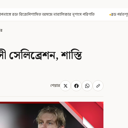
ে নাবালিকার নৃশংস পরিণতি
ব্রড পর্বতশৃঙ্গে তুষারধসে মৃত নির্মল পুরজা!
ের
 সেলিব্রেশন, শাস্তি
শেয়ার