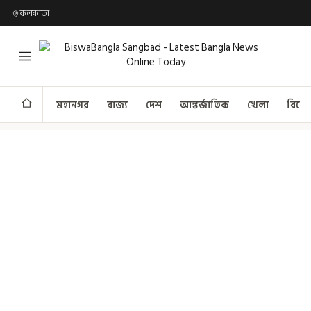
কলকাতা
মহানগর
রাজ্য
দেশ
আন্তর্জাতিক
খেলা
বিনো