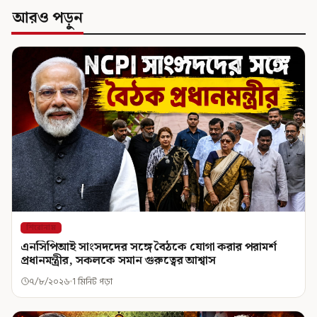
আরও পড়ুন
শিরোনাম
এনসিপিআই সাংসদদের সঙ্গে বৈঠকে যোগা করার পরামর্শ
প্রধানমন্ত্রীর, সকলকে সমান গুরুত্বের আশ্বাস
৭/৮/২০২৬
1 মিনিট পড়া