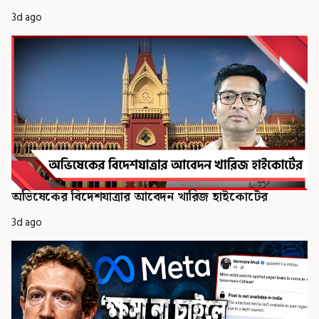
3d ago
অভিষেকের বিদেশযাত্রার আবেদন খারিজ হাইকোর্টের
3d ago