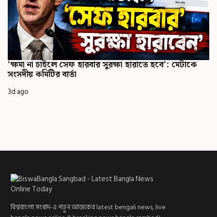
'ক্ষমা না চাইলে সেফ হারবার সুরক্ষা হারাতে হবে': মেটাকে
সংসদীয় কমিটির বার্তা
3d ago
বিশ্ববাংলা সংবাদ-এ পড়ুন আজকের latest bengali news, live