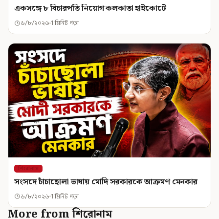
একসঙ্গে ৮ বিচারপতি নিয়োগ কলকাতা হাইকোর্টে
৬/৮/২০২৬
1 মিনিট পড়া
শিরোনাম
সংসদে চাঁচাছোলা ভাষায় মোদি সরকারকে আক্রমণ মেনকার
৬/৮/২০২৬
1 মিনিট পড়া
More from শিরোনাম