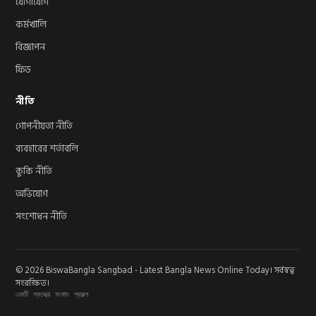
যোগাযোগ
কর্মখালি
বিজ্ঞাপন
ফিড
নীতি
গোপনীয়তা নীতি
ব্যবহারের শর্তাবলি
কুকি নীতি
অভিযোগ
সংশোধন নীতি
© 2026 BiswaBangla Sangbad - Latest Bangla News Online Today। সর্বস্বত্ব
সংরক্ষিত।
একটি স্বতন্ত্র সংবাদ প্রকল্প