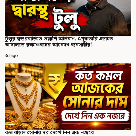
টুলুর শ্বশুরবাড়িতে তল্লাশি অভিযান, গ্রেফতারি এড়াতে
আদালতে রক্ষাকবচের আবেদন ব্যবসায়ীর!
3d ago
কত বাড়ল সোনার দর দেখে নিন এক নজরে