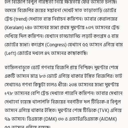
হল বিজেপি বিপুল গরিষ্ঠতা নিয়ে ক্ষমতায় ফের আসতে চলছে।
অসমে বিজেপির জয়ের সম্ভাবনা দেখেই সাত তাড়াতাড়ি ভোটের
ট্রেন্ড (trend) দেখাতে ব্যস্ত নির্বাচন কমিশন। আবার কেরালমের
(Keralam) ১৪০ আসনের মধ্যে প্রথম দুঘণ্টায় ১৩৭ আসনের ট্রেন্ড
দেখিয়ে দিল কমিশন। যেখানে হাড্ডাহাড্ডি লড়াই কংগ্রেস ও বাম
জোটের মধ্যে। কংগ্রেস (Congress) যেখানে ৫৫ আসনে এগিয়ে বাম
(Left) জোটের দখলে ৪৭ আসনের কাছাকাছি।
তামিলনাড়ুতে ভোট গণনায় বিজেপি প্রায় নিশ্চিহ্ন। দুঘণ্টার শেষে
একটি আসনে মাত্র ৮৩ ভোটে এগিয়ে থাকার ইঙ্গিত বিজেপির। তাই
সেখানেও গণনা কিছুটা হলেও ধীরে। ২৩৪ আসনের মধ্যে দুঘণ্টায়
১৭৮ আসনের বেশি ট্রেন্ড দেখাতে পারেনি কমিশন। আবার সেখানে
দেখানো হয়েছে থালাপতি বিজয়ের নবগঠিত দল টিভিকে-র বিপুল
আসনে এগিয়ে থাকার ইঙ্গিত। দুঘণ্টার শেষে টিভিকে (TVK) এগিয়ে
৭৯ আসনে। ডিএমকে (DMK) ৩০ ও এআইএডিএমকে (AIDMK)
৫৫ আসনে এগিয়ে রয়েছে।