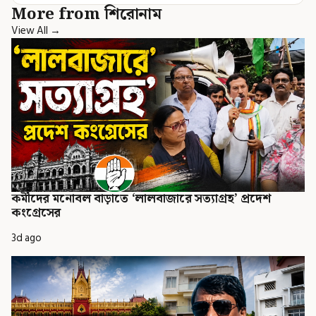
More from শিরোনাম
View All →
কর্মীদের মনোবল বাড়াতে ‘লালবাজারে সত্যাগ্রহ’ প্রদেশ
কংগ্রেসের
3d ago