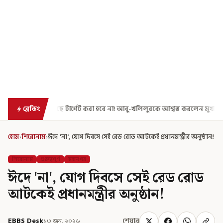
গেট করা হবে না! আবু-খলিলুরকে আশ্বস্ত করলেন মুখ্যমন্ত্রী
এগিয়ে গেল আরও এক
ব্রেকিং
হোম
›
শিরোনাম
›
ঈদে 'না', যোগ দিবসে সেই রেড রোড আটকেই প্রধানমন্ত্রীর অনুষ্ঠান!
শিরোনাম
গুরুত্বপূর্ণ
মহানগর
ঈদে 'না', যোগ দিবসে সেই রেড রোড
আটকেই প্রধানমন্ত্রীর অনুষ্ঠান!
EBBS Desk
১৩ জুন, ২০২৬
শেয়ার