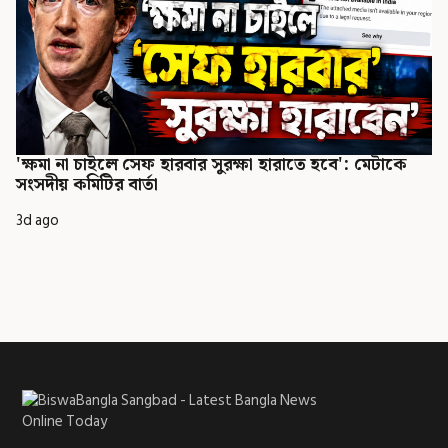
'ক্ষমা না চাইলে সেফ হারবার সুরক্ষা হারাতে হবে': মেটাকে
সংসদীয় কমিটির বার্তা
3d ago