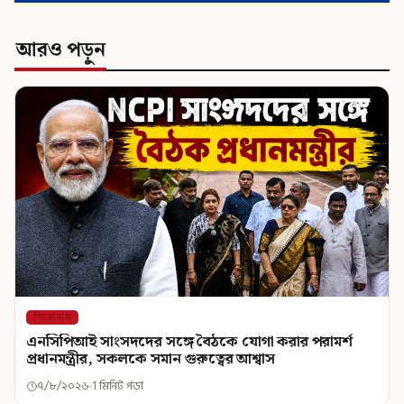
আরও পড়ুন
শিরোনাম
এনসিপিআই সাংসদদের সঙ্গে বৈঠকে যোগা করার পরামর্শ
প্রধানমন্ত্রীর, সকলকে সমান গুরুত্বের আশ্বাস
৭/৮/২০২৬
1 মিনিট পড়া