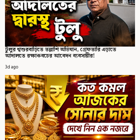
টুলুর শ্বশুরবাড়িতে তল্লাশি অভিযান, গ্রেফতারি এড়াতে
আদালতে রক্ষাকবচের আবেদন ব্যবসায়ীর!
3d ago