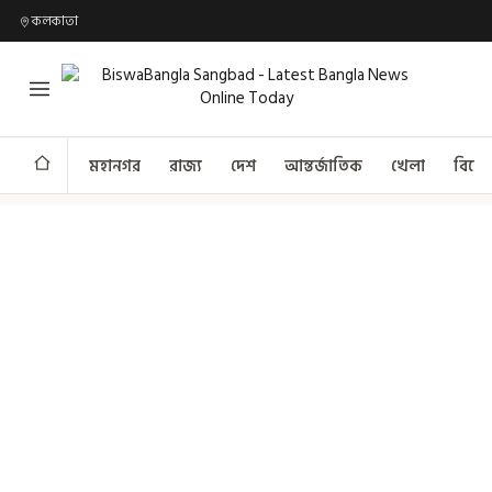
কলকাতা
মহানগর
রাজ্য
দেশ
আন্তর্জাতিক
খেলা
বিনো