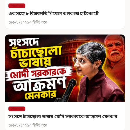
শিরোনাম
একসঙ্গে ৮ বিচারপতি নিয়োগ কলকাতা হাইকোর্টে
৬/৮/২০২৬
1 মিনিট পড়া
শিরোনাম
সংসদে চাঁচাছোলা ভাষায় মোদি সরকারকে আক্রমণ মেনকার
৬/৮/২০২৬
1 মিনিট পড়া