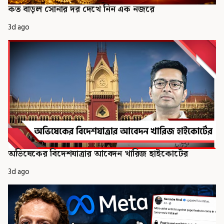
কত বাড়ল সোনার দর দেখে নিন এক নজরে
3d ago
অভিষেকের বিদেশযাত্রার আবেদন খারিজ হাইকোর্টের
3d ago