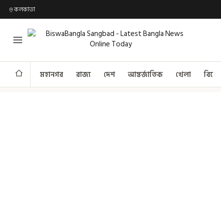
কলকাতা
মহানগর
রাজ্য
দেশ
আন্তর্জাতিক
খেলা
বিনো