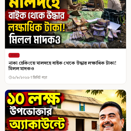
রাজ্য
নাকা চেকিংয়ে মালদহে বাইক থেকে উদ্ধার লক্ষাধিক টাকা!
মিলল মাদকও
৬/৮/২০২৬
1 মিনিট পড়া