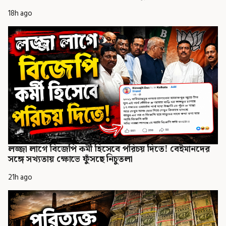
18h ago
লজ্জা লাগে বিজেপি কর্মী হিসেবে পরিচয় দিতে! বেইমানদের
সঙ্গে সখ্যতায় ক্ষোভে ফুঁসছে নিচুতলা
21h ago