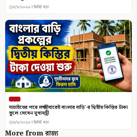
৫/৮/২০২৬
1 মিনিট পড়া
রাজ্য
যাচাইয়ের পরে লক্ষ্মীবারেই বাংলার বাড়ি'-র দ্বিতীয় কিস্তির টাকা
তুলে দেবেন মুখ্যমন্ত্রী
৫/৮/২০২৬
1 মিনিট পড়া
More from রাজ্য