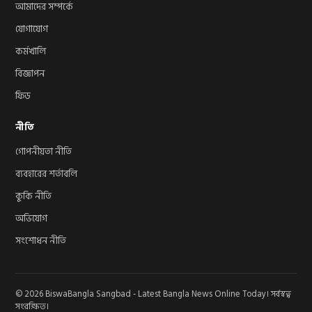
আমাদের সম্পর্কে
যোগাযোগ
কর্মখালি
বিজ্ঞাপন
ফিড
নীতি
গোপনীয়তা নীতি
ব্যবহারের শর্তাবলি
কুকি নীতি
অভিযোগ
সংশোধন নীতি
© 2026 BiswaBangla Sangbad - Latest Bangla News Online Today। সর্বস্বত্ব
সংরক্ষিত।