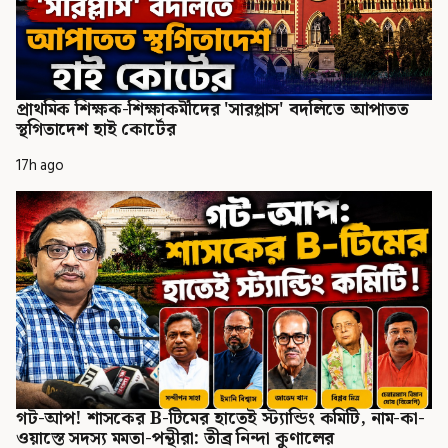
প্রাথমিক শিক্ষক-শিক্ষাকর্মীদের 'সারপ্লাস' বদলিতে আপাতত
স্থগিতাদেশ হাই কোর্টের
17h ago
গট-আপ! শাসকের B-টিমের হাতেই স্ট্যান্ডিং কমিটি, নাম-কা-
ওয়াস্তে সদস্য মমতা-পন্থীরা: তীব্র নিন্দা কুণালের