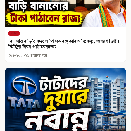
রাজ্য
'বাংলার বাড়ি'র বদলে 'পশ্চিমবঙ্গ আবাস' প্রকল্প, আজই দ্বিতীয়
কিস্তির টাকা পাঠাবে রাজ্য
৬/৮/২০২৬
1 মিনিট পড়া