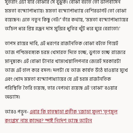
সুতরাং এটা যার বোঝার সে বুঝুক। বোঝা বইতে তো ভালবাসেন
মমতা বন্দ্যোপাধ্যায়। মমতা বন্দ্যোপাধ্যায় বেশিরভাগই তো বোঝা
বয়েছেন। এতে নতুন কিছু নেই।” তাঁর কথায়, 'মমতা বন্দ্যোপাধ্যায়ের
আঁচল ধরে প্রিয় রঞ্জন দাস মুন্সির ধুতির খুঁট ধরে ঘুরে বেরাতো।'
তাপস রায়ের দাবি, এই ধরণের রাজনৈতিক বোঝা বইতে গিয়েই
আজ পশ্চিমবঙ্গকে চরম খেসারত দিতে হচ্ছে, ভুগতে হচ্ছে রাজ্যের
মানুষকে। এই বোঝা টানার খামখেয়ালিপনার জেরেই সরকারটা
আজ এই হাল করে বসল। দলটা যে আজ কার্যত উঠে যাওয়ার মুখে
এবং খোদ মমতা বন্দ্যোপাধ্যায়ের যে এই চরম রাজনৈতিক
পরিস্থিতি তৈরি হয়েছে, তার নেপথ্যে রয়েছে এই ‘বোঝা’ বওয়ার
অভ্যাস।
আরও পড়ুন-
এবার কি হাতছাড়া প্রতীক ‘জোড়া ফুল’! ‘তৃণমূল
কংগ্রেস’ নাম কাদের? স্পষ্ট নির্দেশ আছে আইনে