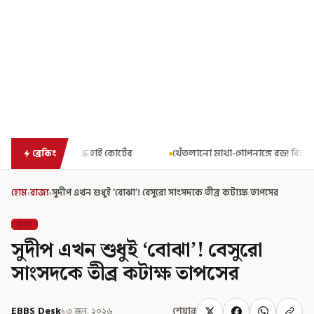
র্টের
থেঁতলানো মাথা-গোপনাঙ্গে রড! বিজেপিশাসিত অসমে নাবালিকার 
ব্রেকিং
হোম
›
রাজ্য
›
সুদীপ এখন শুধুই ‘বোঝা’! বেসুরো সাংসদকে তীব্র কটাক্ষ তাপসের
রাজ্য
সুদীপ এখন শুধুই ‘বোঝা’! বেসুরো
সাংসদকে তীব্র কটাক্ষ তাপসের
EBBS Desk
১৩ জুন, ২০২৬
শেয়ার