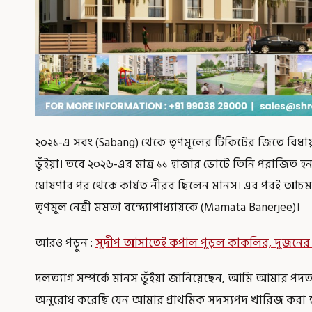
২০২১-এ সবং (Sabang) থেকে তৃণমূলের টিকিটের জিতে বিধায়ক
ভুঁইয়া। তবে ২০২৬-এর মাত্র ১১ হাজার ভোটে তিনি পরাজিত হ
ঘোষণার পর থেকে কার্যত নীরব ছিলেন মানস। এর পরই আচমকা 
তৃণমূল নেত্রী মমতা বন্দ্যোপাধ্যায়কে (Mamata Banerjee)।
আরও পড়ুন :
সুদীপ আসাতেই কপাল পুড়ল কাকলির, দুজনের ল
দলত্যাগ সম্পর্কে মানস ভুঁইয়া জানিয়েছেন, আমি আমার পদত্যা
অনুরোধ করেছি যেন আমার প্রাথমিক সদস্যপদ খারিজ করা হয