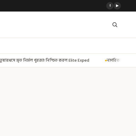
f
▶
্চিত করল Elite Exped
নাগরিকত্ব দিতেই CAA! ৩০০ মতুয়াকে নাগরিকত্বের সার্ট