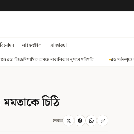
বিনোদন
লাইফস্টাইল
আবহাওয়া
বালিকার নৃশংস পরিণতি
ব্রড পর্বতশৃঙ্গে তুষারধসে মৃত নির্মল পুরজা! নিশ
া: মমতাকে চিঠি
শেয়ার