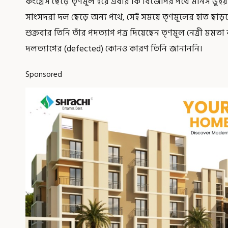
কংগ্রেস ছেড়ে তৃণমূল হয়ে এবার কি বিজেপির পথে মানস ভুঁইয
সাংসদরা দল ছেড়ে অন্য পথে, সেই সময়ে তৃণমূলের হাত ছাড়লে
শুক্রবার তিনি তাঁর পদত্যাগ পত্র দিয়েছেন তৃণমূল নেত্রী মমত
দলত্যাগের (defected) কোনও কারণ তিনি জানাননি।
Sponsored