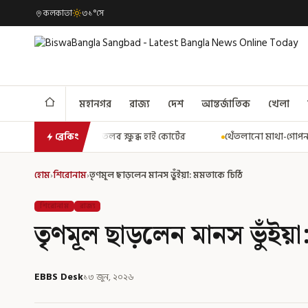
কলকাতা
৩১°সে
মহানগর
রাজ্য
দেশ
আন্তর্জাতিক
খেলা
ব্ধ হাই কোর্টের
থেঁতলানো মাথা-গোপনাঙ্গে রড! বিজেপিশাসিত অসমে না
ব্রেকিং
হোম
›
শিরোনাম
›
তৃণমূল ছাড়লেন মানস ভুঁইয়া: মমতাকে চিঠি
শিরোনাম
রাজ্য
তৃণমূল ছাড়লেন মানস ভুঁইয়
EBBS Desk
১৩ জুন, ২০২৬