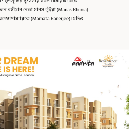
়া? তৃণমূলের দুঃসময়ে যখন বিধায়ক থেকে
ন বর্ষীয়ান নেতা মানস ভুঁইয়া (Manas Bhunia)।
া বন্দ্যোপাধ্যায়কে (Mamata Banerjee)। যদিও