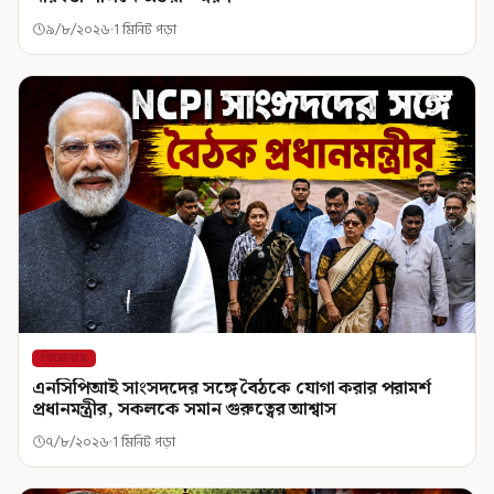
৯/৮/২০২৬
1 মিনিট পড়া
শিরোনাম
এনসিপিআই সাংসদদের সঙ্গে বৈঠকে যোগা করার পরামর্শ
প্রধানমন্ত্রীর, সকলকে সমান গুরুত্বের আশ্বাস
৭/৮/২০২৬
1 মিনিট পড়া