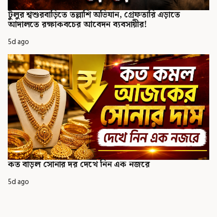
টুলুর শ্বশুরবাড়িতে তল্লাশি অভিযান, গ্রেফতারি এড়াতে
আদালতে রক্ষাকবচের আবেদন ব্যবসায়ীর!
5d ago
কত বাড়ল সোনার দর দেখে নিন এক নজরে
5d ago