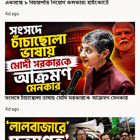
একসঙ্গে ৮ বিচারপতি নিয়োগ কলকাতা হাইকোর্টে
4d ago
সংসদে চাঁচাছোলা ভাষায় মোদি সরকারকে আক্রমণ মেনকার
4d ago