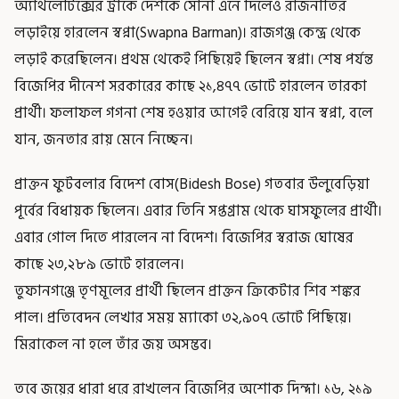
অ্যাথলেটিক্সের ট্রাকে দেশকে সোনা এনে দিলেও রাজনীতির
লড়াইয়ে হারলেন স্বপ্না(Swapna Barman)। রাজগঞ্জ কেন্দ্র থেকে
লড়াই করেছিলেন। প্রথম থেকেই পিছিয়েই ছিলেন স্বপ্না। শেষ পর্যন্ত
বিজেপির দীনেশ সরকারের কাছে ২১,৪৭৭ ভোটে হারলেন তারকা
প্রার্থী। ফলাফল গগনা শেষ হওয়ার আগেই বেরিয়ে যান স্বপ্না, বলে
যান, জনতার রায় মেনে নিচ্ছেন।
প্রাক্তন ফুটবলার বিদেশ বোস(Bidesh Bose) গতবার উলুবেড়িয়া
পূর্বের বিধায়ক ছিলেন। এবার তিনি সপ্তগ্রাম থেকে ঘাসফুলের প্রার্থী।
এবার গোল দিতে পারলেন না বিদেশ। বিজেপির স্বরাজ ঘোষের
কাছে ২৩,২৮৯ ভোটে হারলেন।
তুফানগঞ্জে তৃণমূলের প্রার্থী ছিলেন প্রাক্তন ক্রিকেটার শিব শঙ্কর
পাল। প্রতিবেদন লেখার সময় ম্যাকো ৩২,৯০৭ ভোটে পিছিয়ে।
মিরাকেল না হলে তাঁর জয় অসম্ভব।
তবে জয়ের ধারা ধরে রাখলেন বিজেপির অশোক দিন্দা। ১৬, ২১৯