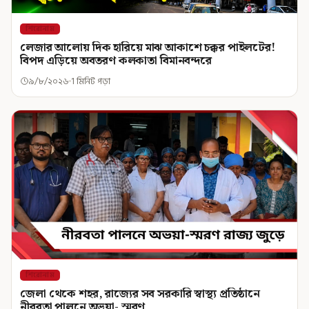
শিরোনাম
লেজার আলোয় দিক হারিয়ে মাঝ আকাশে চক্কর পাইলটের!
বিপদ এড়িয়ে অবতরণ কলকাতা বিমানবন্দরে
৯/৮/২০২৬
1 মিনিট পড়া
শিরোনাম
জেলা থেকে শহর, রাজ্যের সব সরকারি স্বাস্থ্য প্রতিষ্ঠানে
নীরবতা পালনে অভয়া- স্মরণ