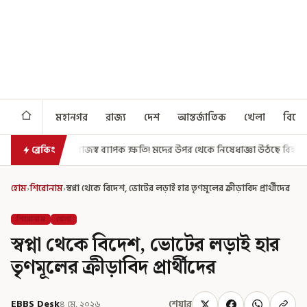
মহানগর
রাজ্য
দেশ
আন্তর্জাতিক
খেলা
বিনো
াপক ক্ষতি! মদের উপর থেকে নিষেধাজ্ঞা উঠছে বিহারে?
নির্দিষ্ট সম্প্রদা
ব্রেকিং
হোম
›
শিরোনাম
›
স্বপ্না থেকে বিদেশ, ভোটের লড়াই হার তৃণমূলের ক্রীড়াবিদ প্রার্থীদের
শিরোনাম
খেলা
স্বপ্না থেকে বিদেশ, ভোটের লড়াই হার
তৃণমূলের ক্রীড়াবিদ প্রার্থীদের
EBBS Desk
৪ মে, ২০২৬
শেয়ার