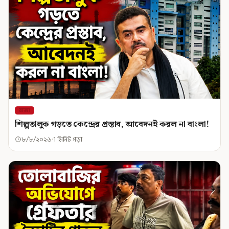
রাজ্য
শিল্পতালুক গড়তে কেন্দ্রের প্রস্তাব, আবেদনই করল না বাংলা!
৮/৮/২০২৬
1 মিনিট পড়া