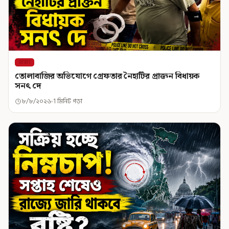
রাজ্য
তোলাবাজির অভিযোগে গ্রেফতার নৈহাটির প্রাক্তন বিধায়ক
সনৎ দে
৮/৮/২০২৬
1 মিনিট পড়া