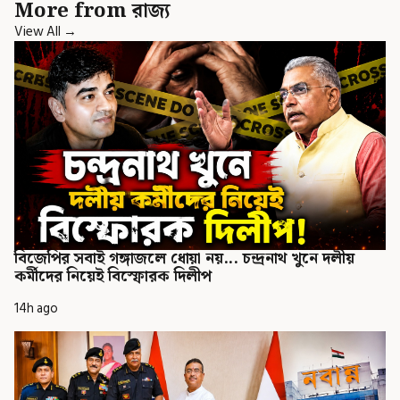
More from রাজ্য
View All →
বিজেপির সবাই গঙ্গাজলে ধোয়া নয়... চন্দ্রনাথ খুনে দলীয়
কর্মীদের নিয়েই বিস্ফোরক দিলীপ
14h ago