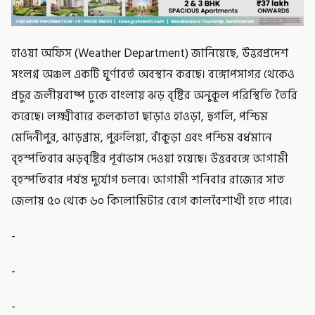
হাওয়া অফিস (Weather Department) জানিয়েছে, উত্তরপ্রদেশ
সংলগ্ন অঞ্চল একটি ঘূর্ণাবর্ত অবস্থান করছে। বঙ্গোপসাগর থেকেও
প্রচুর জলীয়বাষ্প ঢুকে বাংলায় ঝড় বৃষ্টির অনুকূল পরিস্থিতি তৈরি
করেছে। লক্ষ্মীবারে কলকাতা ছাড়াও হাওড়া, হুগলি, পশ্চিম
মেদিনীপুর, ঝাড়গ্রাম, পুরুলিয়া, বাঁকুড়া এবং পশ্চিম বর্ধমানে
বৃহস্পতিবার ঝড়বৃষ্টির পূর্বাভাস দেওয়া হয়েছে। উত্তরবঙ্গে আগামী
বৃহস্পতিবার পর্যন্ত দুর্যোগ চলবে। আগামী শনিবার রাজ্যের সাত
জেলায় ৫০ থেকে ৬০ কিলোমিটার বেগে কালবৈশাখী হতে পারে।
-
-
-