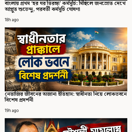
বাংলায় প্রথম ‘হর ঘর তিরঙ্গা’ কর্মসূচি: মিছিলে জনস্রোত দেখে
আপ্লুত শুভেন্দু, পরবর্তী কর্মসূচি ঘোষণা
18h ago
নেতাজির জীবনের অজানা ইতিহাস: স্বাধীনতা নিয়ে লোকভবনে
বিশেষ প্রদর্শনী
19h ago