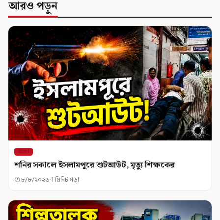
আরও পড়ুন
রাজ্য
শনির সকালে ইসলামপুরে শুটআউট, মৃত্যু শিক্ষকের
৮/৮/২০২৬
1 মিনিট পড়া