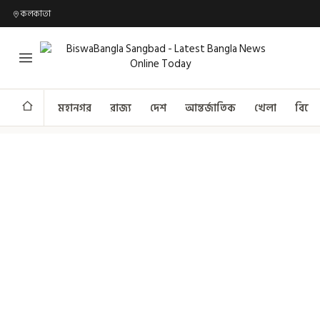
কলকাতা
মহানগর
রাজ্য
দেশ
আন্তর্জাতিক
খেলা
বিনো