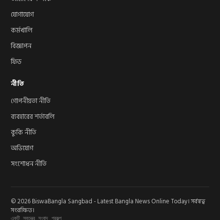
যোগাযোগ
কর্মখালি
বিজ্ঞাপন
ফিড
নীতি
গোপনীয়তা নীতি
ব্যবহারের শর্তাবলি
কুকি নীতি
অভিযোগ
সংশোধন নীতি
© 2026 BiswaBangla Sangbad - Latest Bangla News Online Today। সর্বস্বত্ব
সংরক্ষিত।
একটি স্বতন্ত্র সংবাদ প্রকল্প