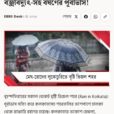
বজ্রবিদ্যুৎ-সহ বর্ষণের পূর্বাভাস!
EBBS Desk
৭ মে, ২০২৬
শেয়ার
বৃহস্পতিবারের সকাল থেকেই বৃষ্টি ভিজল শহর (Rain in Kolkata)।
পূর্বাভাস সত্যি করে কলকাতাসহ শহরতলির আশপাশে হালকা
থেকে মাঝারি বর্ষণের হয়েছে। কলকাতার আকাশ মেঘলা,