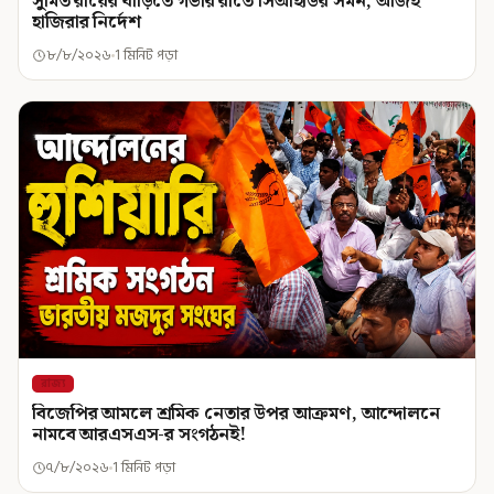
সুমিত রায়ের বাড়িতে গভীর রাতে সিআইডির সমন, আজই
হাজিরার নির্দেশ
৮/৮/২০২৬
1 মিনিট পড়া
রাজ্য
বিজেপির আমলে শ্রমিক নেতার উপর আক্রমণ, আন্দোলনে
নামবে আরএসএস-র সংগঠনই!
৭/৮/২০২৬
1 মিনিট পড়া