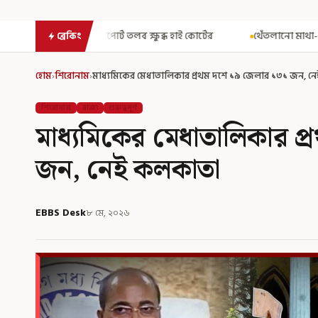
ব ক্ষুব্ধ হাই কোর্টের
থেঁতলানো মাথা-গোপনাঙ্গে রড! বিজেপিশাসিত অ
ব্রেকিং
হোম
›
শিরোনাম
›
মাধ্যমিকের মেধাতালিকার প্রথম দশে ১৯ জেলার ১৩১ জন, ন
শিরোনাম
রাজ্য
গুরুত্বপূর্ণ
মাধ্যমিকের মেধাতালিকার প
জন, নেই কলকাতা
EBBS Desk
৮ মে, ২০২৬