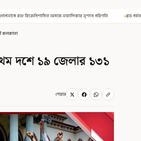
সমে নাবালিকার নৃশংস পরিণতি
ব্রড পর্বতশৃঙ্গে তুষারধসে মৃত নির্মল পুর
েই কলকাতা
্রথম দশে ১৯ জেলার ১৩১
শেয়ার