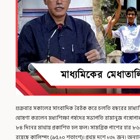
শুক্রবার সকালের সাংবাদিক বৈঠক করে চলতি বছরের মাধ্য
ঘোষণা করলেন মধ্যশিক্ষা পর্ষদের সভাপতি রামানুজ গঙ্গোপাধ
৮৪ দিনের মাথায় প্রকাশিত হল ফল। সামগ্রিক পাশের হার ৮৬.
রয়েছে কালিম্পং (৯৫.১০ শতাংশ)। প্রথম দশে ১৩১ জন। অন্য