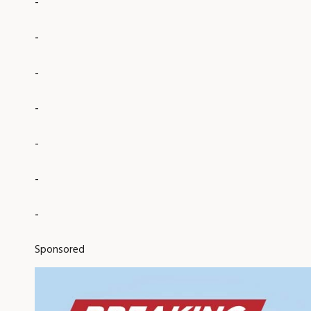
-
-
-
-
-
-
-
Sponsored