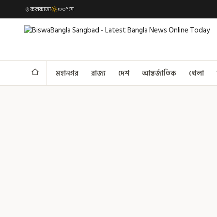
কলকাতা
৩০°সে
মহানগর
রাজ্য
দেশ
আন্তর্জাতিক
খেলা