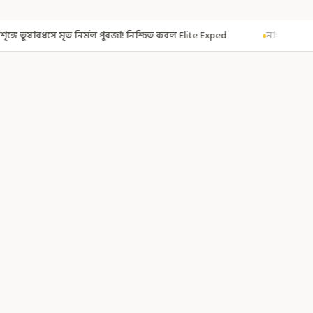
জা! নিশ্চিত করল Elite Exped
নাগরিকত্ব দিতেই CAA! ৩০০ মতুয়াকে নাগরিকত্বের