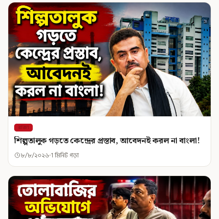
রাজ্য
শিল্পতালুক গড়তে কেন্দ্রের প্রস্তাব, আবেদনই করল না বাংলা!
৮/৮/২০২৬
1 মিনিট পড়া