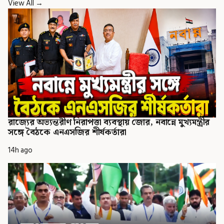
View All →
রাজ্যের অভ্যন্তরীণ নিরাপত্তা ব্যবস্থায় জোর, নবান্নে মুখ্যমন্ত্রীর
সঙ্গে বৈঠকে এনএসজির শীর্ষকর্তারা
14h ago