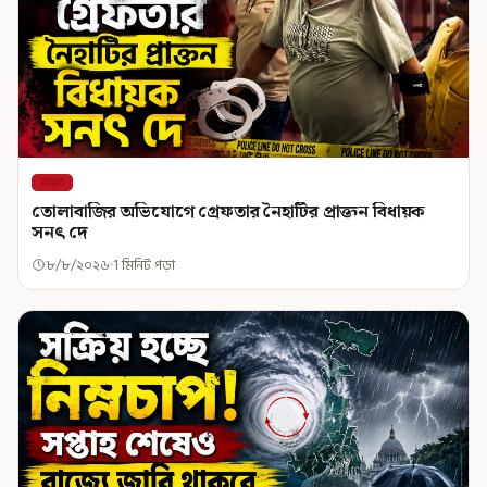
রাজ্য
তোলাবাজির অভিযোগে গ্রেফতার নৈহাটির প্রাক্তন বিধায়ক
সনৎ দে
৮/৮/২০২৬
1 মিনিট পড়া