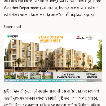
৫০ থেকে ৬০ কিলোমিটার। আলিপুর আবহাওয়া দফতর (Alipore
Weather Department) জানিয়েছে, দিনভর কলকাতার আকাশ
আংশিক মেঘলা। বিকেলের পর কালবৈশাখী সম্ভাবনা রয়েছে।
Sponsored
ছুটির দিনে বাঁকুড়া, পূর্ব বর্ধমান এবং পশ্চিম বর্ধমানের অনেকাংশে
বজ্রবিদ্যুৎ-সহ হালকা থেকে মাঝারি বৃষ্টি হবে। কলকাতা, হাওড়া,
হুগলি, উত্তর ২৪ পরগনা, দক্ষিণ ২৪ পরগনা, পূর্ব মেদিনীপুর, পশ্চিম