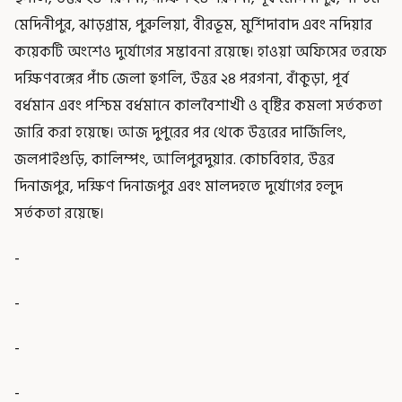
মেদিনীপুর, ঝাড়গ্রাম, পুরুলিয়া, বীরভূম, মুর্শিদাবাদ এবং নদিয়ার
কয়েকটি অংশেও দুর্যোগের সম্ভাবনা রয়েছে। হাওয়া অফিসের তরফে
দক্ষিণবঙ্গের পাঁচ জেলা হুগলি, উত্তর ২৪ পরগনা, বাঁকুড়া, পূর্ব
বর্ধমান এবং পশ্চিম বর্ধমানে কালবৈশাখী ও বৃষ্টির কমলা সর্তকতা
জারি করা হয়েছে। আজ দুপুরের পর থেকে উত্তরের দার্জিলিং,
জলপাইগুড়ি, কালিম্পং, আলিপুরদুয়ার. কোচবিহার, উত্তর
দিনাজপুর, দক্ষিণ দিনাজপুর এবং মালদহতে দুর্যোগের হলুদ
সর্তকতা রয়েছে।
-
-
-
-