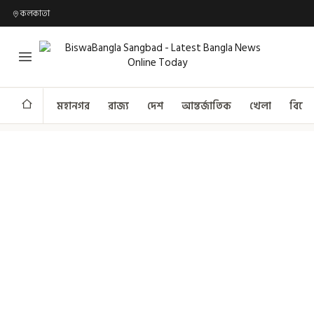
কলকাতা
মহানগর
রাজ্য
দেশ
আন্তর্জাতিক
খেলা
বিনো