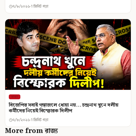
৭/৮/২০২৬
1 মিনিট পড়া
রাজ্য
বিজেপির সবাই গঙ্গাজলে ধোয়া নয়... চন্দ্রনাথ খুনে দলীয়
কর্মীদের নিয়েই বিস্ফোরক দিলীপ
৭/৮/২০২৬
1 মিনিট পড়া
More from রাজ্য