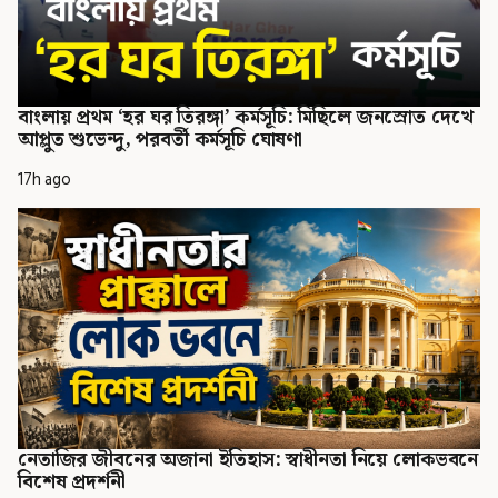
বাংলায় প্রথম ‘হর ঘর তিরঙ্গা’ কর্মসূচি: মিছিলে জনস্রোত দেখে
আপ্লুত শুভেন্দু, পরবর্তী কর্মসূচি ঘোষণা
17h ago
নেতাজির জীবনের অজানা ইতিহাস: স্বাধীনতা নিয়ে লোকভবনে
বিশেষ প্রদর্শনী