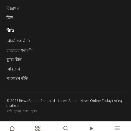
বিজ্ঞাপন
ফিড
নীতি
গোপনীয়তা নীতি
ব্যবহারের শর্তাবলি
কুকি নীতি
অভিযোগ
সংশোধন নীতি
© 2026 BiswaBangla Sangbad - Latest Bangla News Online Today। সর্বস্বত্ব
সংরক্ষিত।
একটি স্বতন্ত্র সংবাদ প্রকল্প