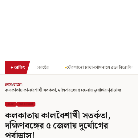
থেঁতলানো মাথা-গোপনাঙ্গে রড! বিজেপিশাসিত অসমে নাবালিকার নৃশংস
ব্রেকিং
হোম
›
রাজ্য
›
কলকাতায় কালবৈশাখী সতর্কতা, দক্ষিণবঙ্গের ৫ জেলায় দুর্যোগের পূর্বাভাস!
রাজ্য
আবহাওয়া
কলকাতায় কালবৈশাখী সতর্কতা,
দক্ষিণবঙ্গের ৫ জেলায় দুর্যোগের
পূর্বাভাস!