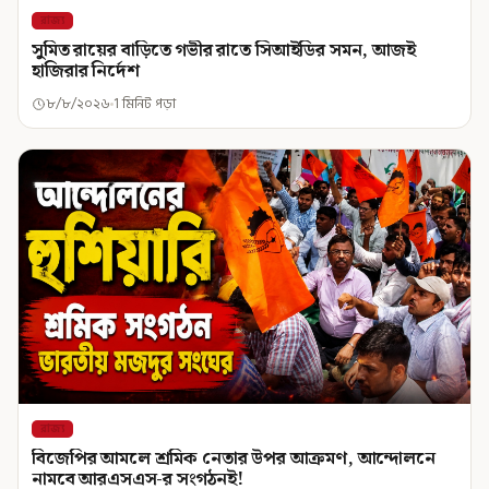
রাজ্য
সুমিত রায়ের বাড়িতে গভীর রাতে সিআইডির সমন, আজই
হাজিরার নির্দেশ
৮/৮/২০২৬
1 মিনিট পড়া
রাজ্য
বিজেপির আমলে শ্রমিক নেতার উপর আক্রমণ, আন্দোলনে
নামবে আরএসএস-র সংগঠনই!