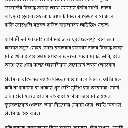
জায়ান্টের বিরুদ্ধে নামার আগে সমস্যায় ইন্টার কাশী। দলের
দায়িত্ব ছেড়েছেন হেড কোচ অ্যান্টোনিও লোপেজ হাবাস। ফলে
বাকি ম্যাচগুলি সম্ভবত দায়িত্ব সামলাবেন অভিজিৎ মন্ডল।
আগামী দশদিন মোহনবাগানের জন্য খুবই গুরুত্বপূর্ণ বলে মনে
করছেন সবুজ-মেরুন কোচ। মঙ্গলবার হাবাসের দলের বিরুদ্ধে ঘরের
মাঠে খেলতে হবে জেমি ম্যাকলারেনদের। পরের ম্যাচই ডার্বি, তার
আগে জয় পেয়ে দলের আত্মবিশ্বাস ফেরানোই লক্ষ্য লোবেরার।
হাবাস না থাকলেও সতর্ক সের্জিও লোবেরা বলে দিলেন, আমি মনে
করি না হাবাসের না থাকায় খুব বেশি সুবিধা হবে আমাদের। সবাই
জানে হাবাসের জেতার মানসিকতা সম্পর্কে। তবে মাঠে ওদের
ফুটবলাররাই খেলবে, তারা নিজেদের সেরাটা দেবে। আমি অবশ্যই
হাবাসকে মিস করব।
প্রতিপক্ষকে হালকাভাবে নিতে নারাজ লোবেরা। তাঁর কথায়, "আমি