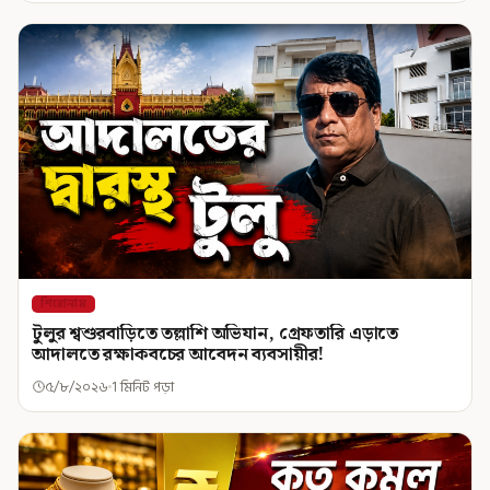
শিরোনাম
টুলুর শ্বশুরবাড়িতে তল্লাশি অভিযান, গ্রেফতারি এড়াতে
আদালতে রক্ষাকবচের আবেদন ব্যবসায়ীর!
৫/৮/২০২৬
1 মিনিট পড়া