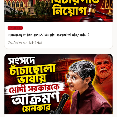
শিরোনাম
একসঙ্গে ৮ বিচারপতি নিয়োগ কলকাতা হাইকোর্টে
৬/৮/২০২৬
1 মিনিট পড়া