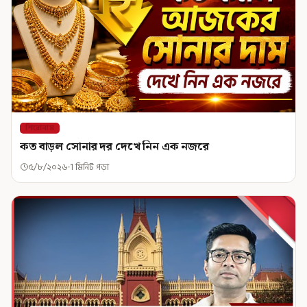
শিরোনাম
কত বাড়ল সোনার দর দেখে নিন এক নজরে
৫/৮/২০২৬
1 মিনিট পড়া