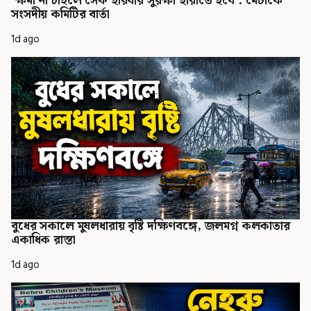
'ক্ষমা না চাইলে সেফ হারবার সুরক্ষা হারাতে হবে': মেটাকে
সংসদীয় কমিটির বার্তা
1d ago
বুধের সকালে মুষলধারায় বৃষ্টি দক্ষিণবঙ্গে, জলমগ্ন কলকাতার
একাধিক রাস্তা
1d ago