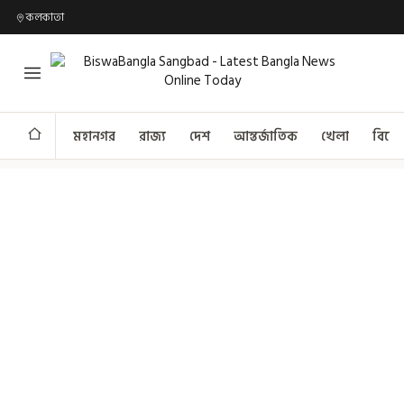
কলকাতা
মহানগর
রাজ্য
দেশ
আন্তর্জাতিক
খেলা
বিনো