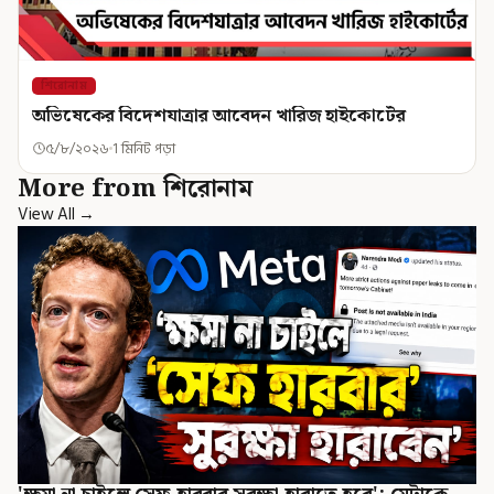
শিরোনাম
অভিষেকের বিদেশযাত্রার আবেদন খারিজ হাইকোর্টের
৫/৮/২০২৬
1 মিনিট পড়া
More from শিরোনাম
View All →