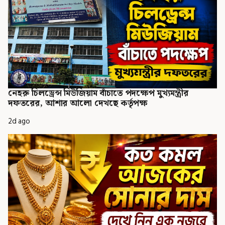
নেহরু চিলড্রেন্স মিউজিয়াম বাঁচাতে পদক্ষেপ মুখ্যমন্ত্রীর
দফতরের, আশার আলো দেখছে কর্তৃপক্ষ
2d ago