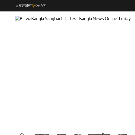
কলকাতা
২৬°সে