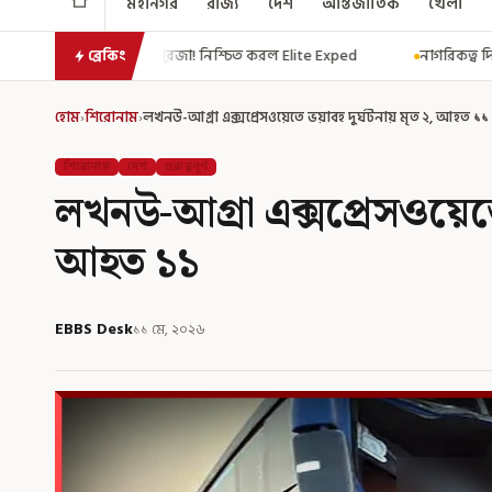
মহানগর
রাজ্য
দেশ
আন্তর্জাতিক
খেলা
জা! নিশ্চিত করল Elite Exped
নাগরিকত্ব দিতেই CAA! ৩০০ মতুয়াকে নাগরিকত্বে
ব্রেকিং
হোম
›
শিরোনাম
›
লখনউ-আগ্রা এক্সপ্রেসওয়েতে ভয়াবহ দুর্ঘটনায় মৃত ২, আহত ১১
শিরোনাম
দেশ
গুরুত্বপূর্ণ
লখনউ-আগ্রা এক্সপ্রেসওয়েতে
আহত ১১
EBBS Desk
১১ মে, ২০২৬