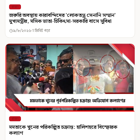
রাজ্য
জরুরি অবস্থায় কারাবন্দিদের 'লোকতন্ত্র সেনানি সম্মান'
মুখ্যমন্ত্রীর, মসিক ভাতা-চিকিৎসা-সরকারি বাসে সুবিধা
৯/৮/২০২৬
1 মিনিট পড়া
রাজ্য
মমতাকে খুনের পরিকল্পিত চক্রান্ত: হালিশহরে বিস্ফোরক
কল্যাণ