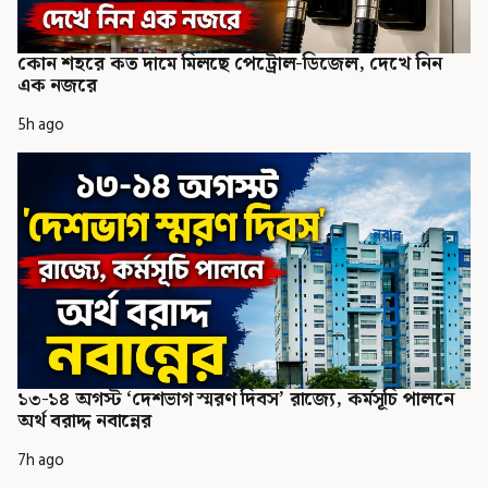
কোন শহরে কত দামে মিলছে পেট্রোল-ডিজেল, দেখে নিন
এক নজরে
5h ago
১৩-১৪ অগস্ট ‘দেশভাগ স্মরণ দিবস’ রাজ্যে, কর্মসূচি পালনে
অর্থ বরাদ্দ নবান্নের
7h ago