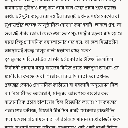
বাসযাত্রার সুবিধাও চালু হতে পারে বলে জোর প্রচার শুরু হয়েছে।
অথচ এই দুই প্রকল্পের কোনওটির বিষয়েই এখনও পর্যন্ত সরকার বা
মুখ্যমন্ত্রীর তরফে আনুষ্ঠানিক ঘোষণা করা হয়নি। তাহলে প্রশ্ন, তা
হলে এই প্রচার কোথা থেকে শুরু হল? মুখ্যমন্ত্রীর বক্তব্য যদি হয় যে
সমস্ত কিছু প্রশাসনিক পর্যালোচনার পরে হবে, তা হলে সিদ্ধান্তহীন
অবস্থাতেই প্রকল্প চালুর বার্তা ছড়ানো হচ্ছে কেন?
তৃণমূলের দাবি, ভোটের আগেই এই প্রবণতার ইঙ্গিত মিলেছিল।
নির্বাচনী প্রচারের সময় রাজ্যের বিভিন্ন প্রান্তে ‘অন্নপূর্ণা ভাণ্ডার’-এর
ফর্ম বিলি করতে দেখা গিয়েছিল বিজেপি নেতাদের। তখনও
প্রকল্পের কোনও প্রশাসনিক কাঠামো বা সরকারি অনুমোদন ছিল
না। বিরোধীদের অভিযোগ, মানুষের আবেগকে ব্যবহার করে
রাজনৈতিক প্রচার চালানোই ছিল বিজেপির লক্ষ্য। শাসকদলের
একাংশের কটাক্ষ, বিজেপি দীর্ঘ দিন ধরেই ‘ঘোষণার রাজনীতি’
করে এসেছে। বাস্তবায়নের আগে প্রচারকে সামনে রেখে রাজনৈতিক
বার্তা দেওয়াই তাদের কৌশল। বাংলাতেও সেই একই পথেই হাঁটছে