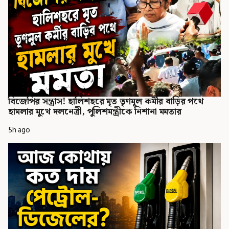
বিজেপির সন্ত্রাস! হালিশহরে মৃত তৃণমূল কর্মীর বাড়ির পথে
হামলার মুখে দলনেত্রী, পুলিশমন্ত্রীকে নিশানা মমতার
5h ago