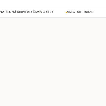
 নবান্নের
মাঝআকাশে আচমকা প্রবল ঝাঁকুনি! এয়ার ইন্ডিয়ার উড়ানে আত