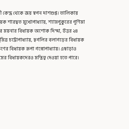
 কেন্দ্র থেকে জয় স্বপন দাশগুপ্ত। তালিকায়
ারদ্বত মুখোপাধ্যায়, শ্যামপুকুরের পূর্ণিমা
ীপুরের ময়নার বিধায়ক অশোক দিন্দা, উত্তর ২৪
মিত্র চট্টোপাধ্যায়, হুগলির বলাগড়ের বিধায়ক
িণের বিধায়ক রূপা গঙ্গোপাধ্যায়। এছাড়াও
মের বিধায়কদেরও মন্ত্রিত্ব দেওয়া হতে পারে।