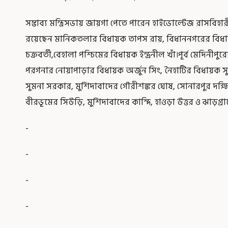
সম্ভাব্য মন্ত্রিসভায় জায়গা পেতে পারেন হাইভোল্টেজ রাসবিহারী
রয়েছেন মানিকতলার বিধায়ক তাপস রায়, বিধাননগরের বিধায়ক শ
চক্রবর্তী,বেহালা পশ্চিমের বিধায়ক ইন্দ্রনীল খাঁ।পূর্ব মেদিন
পরগনার নোয়াপাড়ার বিধায়ক অর্জুন সিং, নৈহাটির বিধায়ক সু
সুমনা সরকার, মুর্শিদাবাদের গৌরীশঙ্কর ঘোষ, সোনারপুর দক্ষ
বীরভূমের সিউড়ি, মুর্শিদাবাদের কান্দি, হাওড়া উত্তর ও ঝাড়গ্রা
-
-
-
-