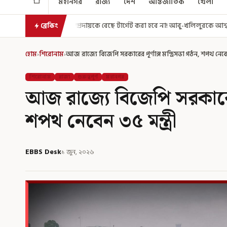
মহানগর
রাজ্য
দেশ
আন্তর্জাতিক
খেলা
প্রদায়কে বেছে টার্গেট করা হবে না! আবু-খলিলুরকে আশ্বস্ত করলেন মুখ্যমন্ত্রী
এ
ব্রেকিং
হোম
›
শিরোনাম
›
আজ রাজ্যে বিজেপি সরকারের পূর্ণাঙ্গ মন্ত্রিসভা গঠন, শপথ নেবেন
শিরোনাম
রাজ্য
গুরুত্বপূর্ণ
মহানগর
আজ রাজ্যে বিজেপি সরকারের প
শপথ নেবেন ৩৫ মন্ত্রী
EBBS Desk
১ জুন, ২০২৬