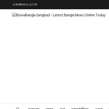
কলকাতা
৩০°সে