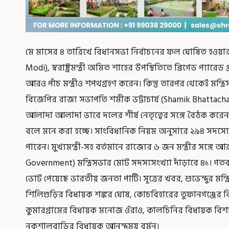
মে মাসের ৪ তারিখে বিধানসভা নির্বাচনের ফল ঘোষিত হওয়ার পর 
Modi), স্বরাষ্ট্রমন্ত্রী অমিত শাহের উপস্থিতিতে ব্রিগেড প্যারেড গ্
আরও পাঁচ মন্ত্রীও শপথগ্রহণ করেন। কিন্তু তারপর থেকেই মন্ত্রি
বিজেপির রাজ্য সভাপতি শমীক ভট্টাচার্য (Shamik Bhattacharya)
আলাদা আলাদা ভাবে দলের শীর্ষ নেতৃত্বের সঙ্গে বৈঠক করেন। সে
বলে মনে করা হচ্ছে। সাংবিধানিক নিয়ম অনুসারে ২৯৪ সদস্যের
পারেন। মুখ্যমন্ত্রী-সহ বর্তমানে রাজ্যের ৬ জন মন্ত্রীর সঙ্
Government) মন্ত্রিসভার মোট সদস্যসংখ্যা দাঁড়াবে ৪১। গতব
ভোট পেয়েছে ভারতীয় জনতা পার্টি। সূত্রের খবর, শুভেন্দুর মন্ত্র
শিলিগুড়ির বিধায়ক শঙ্কর ঘোষ, কোচবিহারের তুফানগঞ্জের 
কুমারগ্রামের বিধায়ক মনোজ ওঁরাও, কালচিনির বিধায়ক বিশা
নকশালবাড়ির বিধায়ক আনন্দময় বর্মন।