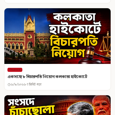
শিরোনাম
একসঙ্গে ৮ বিচারপতি নিয়োগ কলকাতা হাইকোর্টে
৬/৮/২০২৬
1 মিনিট পড়া