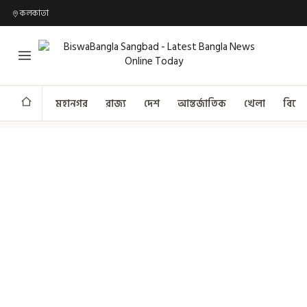
কলকাতা
মহানগর
রাজ্য
দেশ
আন্তর্জাতিক
খেলা
বিনো