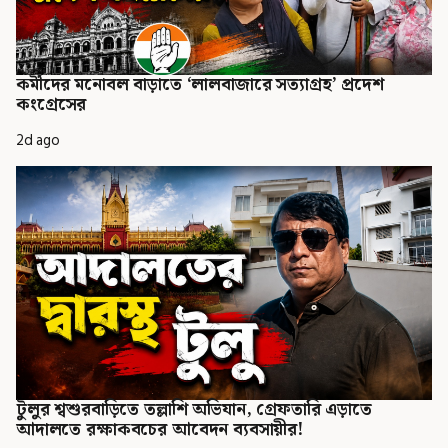
কর্মীদের মনোবল বাড়াতে ‘লালবাজারে সত্যাগ্রহ’ প্রদেশ
কংগ্রেসের
2d ago
টুলুর শ্বশুরবাড়িতে তল্লাশি অভিযান, গ্রেফতারি এড়াতে
আদালতে রক্ষাকবচের আবেদন ব্যবসায়ীর!