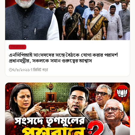
শিরোনাম
এনসিপিআই সাংসদদের সঙ্গে বৈঠকে যোগা করার পরামর্শ
প্রধানমন্ত্রীর, সকলকে সমান গুরুত্বের আশ্বাস
৭/৮/২০২৬
1 মিনিট পড়া