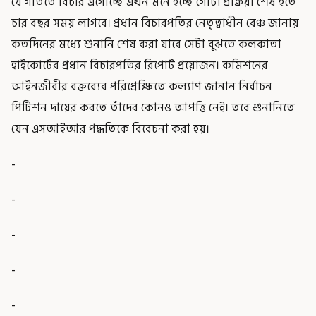
যে গতিতে বিচার এগোচ্ছে এখন মনে হচ্ছে গোটা প্রক্রিয়া শেষ হতে
চার বছর সময় লাগবে। প্রধান বিচারপতির নেতৃত্বাধীন বেঞ্চ জানায়
কতদিনের মধ্যে শুনানি শেষ করা যাবে সেটা বুঝতে কলকাতা
হাইকোর্টের প্রধান বিচারপতির রিপোর্ট প্রয়োজন। কমিশনের
আইনজীবীর বক্তব্যের পরিপ্রেক্ষিতে কল্যাণ জানান নির্বাচন
পিটিশন দায়ের করতে তাঁদের কোনও আপত্তি নেই। তবে শুনানিতে
যেন এসআইআর পদ্ধতিকে বিবেচনা করা হয়।
-
-
-
-
-