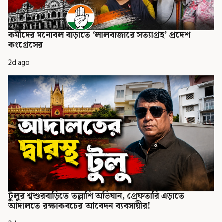
কর্মীদের মনোবল বাড়াতে ‘লালবাজারে সত্যাগ্রহ’ প্রদেশ
কংগ্রেসের
2d ago
টুলুর শ্বশুরবাড়িতে তল্লাশি অভিযান, গ্রেফতারি এড়াতে
আদালতে রক্ষাকবচের আবেদন ব্যবসায়ীর!