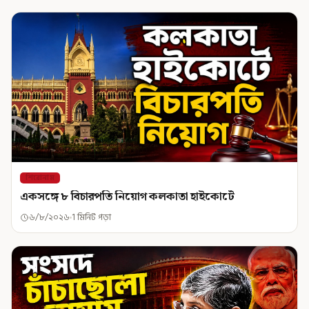
শিরোনাম
একসঙ্গে ৮ বিচারপতি নিয়োগ কলকাতা হাইকোর্টে
৬/৮/২০২৬
1 মিনিট পড়া