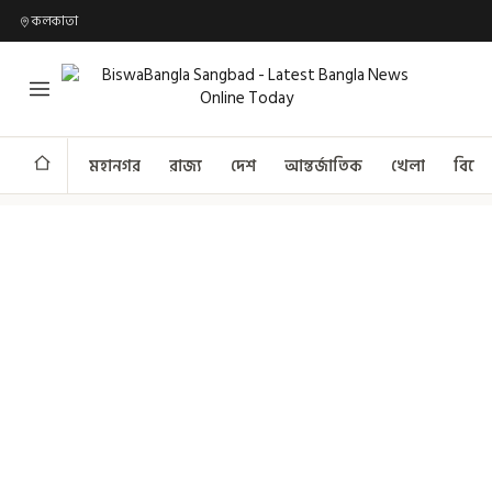
কলকাতা
মহানগর
রাজ্য
দেশ
আন্তর্জাতিক
খেলা
বিনো