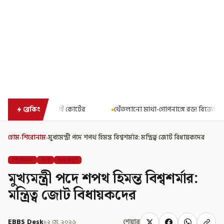
ের
থেঁতলানো মাথা-গোপনাঙ্গে রড! বিজেপিশাসিত অসমে নাবালিকার নৃশং
ব্রেকিং
হোম
›
শিরোনাম
›
মুখ্যমন্ত্রী পদে শপথ হিমন্ত বিশ্বশর্মার: মন্ত্রিত্ব জোট বিধায়কদের
শিরোনাম
দেশ
গুরুত্বপূর্ণ
মুখ্যমন্ত্রী পদে শপথ হিমন্ত বিশ্বশর্মার:
মন্ত্রিত্ব জোট বিধায়কদের
EBBS Desk
১২ মে, ২০২৬
শেয়ার