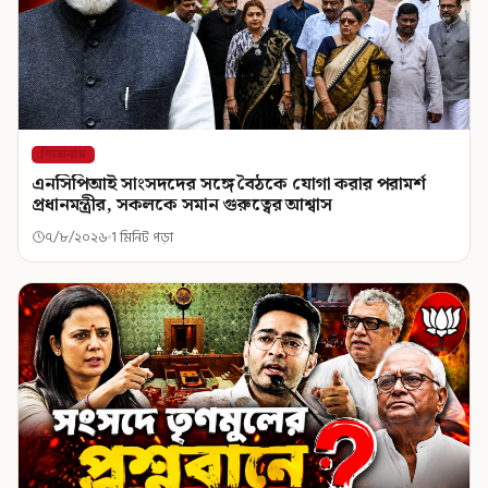
শিরোনাম
এনসিপিআই সাংসদদের সঙ্গে বৈঠকে যোগা করার পরামর্শ
প্রধানমন্ত্রীর, সকলকে সমান গুরুত্বের আশ্বাস
৭/৮/২০২৬
1 মিনিট পড়া