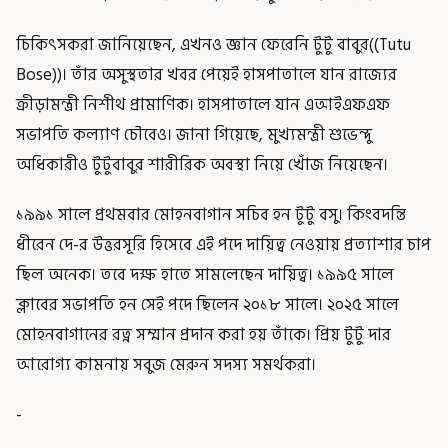
চিকিৎসকরা জানিয়েছেন, এখনও জ্ঞান ফেরেনি টুটু বাবুর((Tutu
Bose))। তাঁর অসুস্থতার খবর পেয়েই হাসপাতালে যান রাজ্যের
ক্রীড়ামন্ত্রী নিশীথ প্রামাণিক। হাসপাতালে যান এআইএফএফ
সভাপতি কল্যাণ চৌবেও। জানা গিয়েছে, মুখ্যমন্ত্রী শুভেন্দু
অধিকারীও টুটুবাবুর শারীরিক অবস্থা নিয়ে খোঁজ নিয়েছেন।
১৯৯১ সালে প্রথমবার মোহনবাগান সচিব হন টুটু বসু। কিংবদন্তি
ধীরেন দে-র উত্তরসূরি হিসেবে এই পদে দায়িত্ব নেওয়ায় প্রত্যাশার চাপ
ছিল অনেক। তবে দক্ষ হাতে সামলেছেন দায়িত্ব। ১৯৯৫ সালে
ক্লাবের সভাপতি হন সেই পদে ছিলেন ২০১৮ সালে। ২০২৫ সালে
মোহনবাগানের রত্ন সম্মান প্রদান করা হয় তাঁকে। প্রিয় টুটু দার
আরোগ্য কামনায় সবুজ মেরুন সদস্য সমর্থকরা।
-