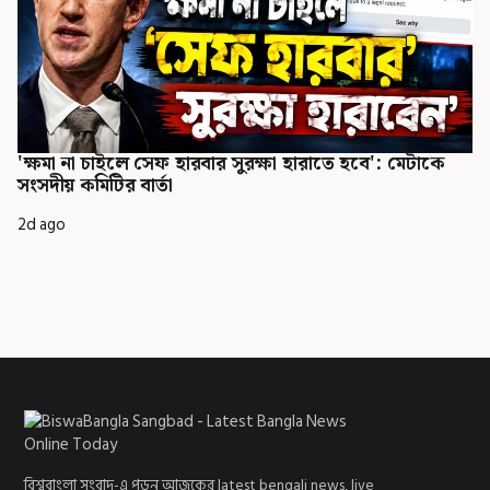
'ক্ষমা না চাইলে সেফ হারবার সুরক্ষা হারাতে হবে': মেটাকে
সংসদীয় কমিটির বার্তা
2d ago
বিশ্ববাংলা সংবাদ-এ পড়ুন আজকের latest bengali news, live