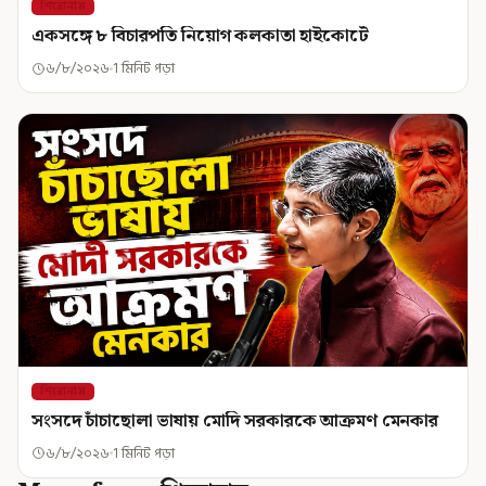
শিরোনাম
একসঙ্গে ৮ বিচারপতি নিয়োগ কলকাতা হাইকোর্টে
৬/৮/২০২৬
1 মিনিট পড়া
শিরোনাম
সংসদে চাঁচাছোলা ভাষায় মোদি সরকারকে আক্রমণ মেনকার
৬/৮/২০২৬
1 মিনিট পড়া