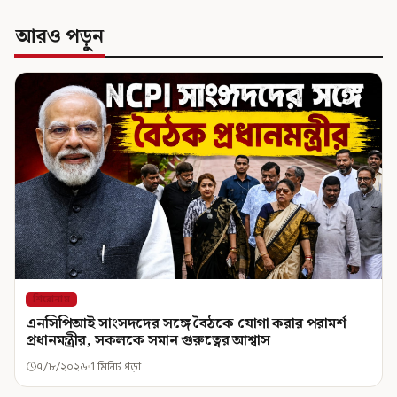
আরও পড়ুন
শিরোনাম
এনসিপিআই সাংসদদের সঙ্গে বৈঠকে যোগা করার পরামর্শ
প্রধানমন্ত্রীর, সকলকে সমান গুরুত্বের আশ্বাস
৭/৮/২০২৬
1 মিনিট পড়া