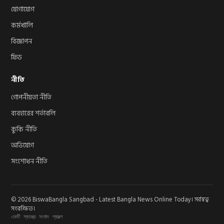
যোগাযোগ
কর্মখালি
বিজ্ঞাপন
ফিড
নীতি
গোপনীয়তা নীতি
ব্যবহারের শর্তাবলি
কুকি নীতি
অভিযোগ
সংশোধন নীতি
© 2026 BiswaBangla Sangbad - Latest Bangla News Online Today। সর্বস্বত্ব
সংরক্ষিত।
একটি স্বতন্ত্র সংবাদ প্রকল্প