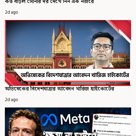
কত বাড়ল সোনার দর দেখে নিন এক নজরে
2d ago
অভিষেকের বিদেশযাত্রার আবেদন খারিজ হাইকোর্টের
2d ago