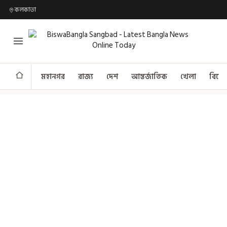
কলকাতা
মহানগর
রাজ্য
দেশ
আন্তর্জাতিক
খেলা
বিনো