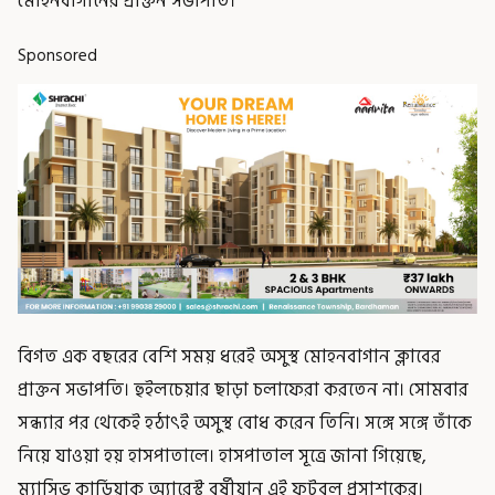
মোহনবাগানের প্রাক্তন সভাপতি।
Sponsored
বিগত এক বছরের বেশি সময় ধরেই অসুস্থ মোহনবাগান ক্লাবের
প্রাক্তন সভাপতি। হুইলচেয়ার ছাড়া চলাফেরা করতেন না। সোমবার
সন্ধ্যার পর থেকেই হঠাৎই অসুস্থ বোধ করেন তিনি। সঙ্গে সঙ্গে তাঁকে
নিয়ে যাওয়া হয় হাসপাতালে। হাসপাতাল সূত্রে জানা গিয়েছে,
ম্যাসিভ কার্ডিয়াক অ্যারেস্ট বর্ষীয়ান এই ফুটবল প্রসাশকের।