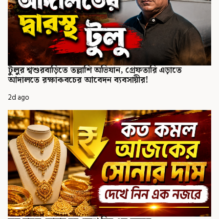
টুলুর শ্বশুরবাড়িতে তল্লাশি অভিযান, গ্রেফতারি এড়াতে
আদালতে রক্ষাকবচের আবেদন ব্যবসায়ীর!
2d ago