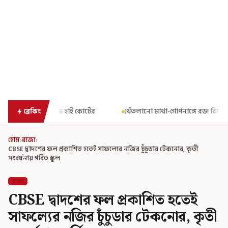
াই কোর্টের
থেঁতলানো মাথা-গোপনাঙ্গে রড! বিজেপিশাসিত অসমে নাবালি
ব্রেকিং
হোম
›
রাজ্য
›
CBSE দ্বাদশের ফল প্রকাশিত হতেই সাফল্যের নজির চুঁচুডার টেকনোর, কৃতী
সংবর্ধনায় গর্বিত স্কুল
রাজ্য
CBSE দ্বাদশের ফল প্রকাশিত হতেই
সাফল্যের নজির চুঁচুডার টেকনোর, কৃতী