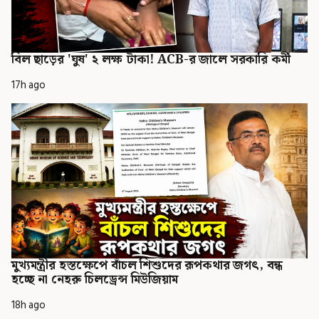
বিল ছাড়ের 'ঘুষ' ২ লক্ষ টাকা! ACB-র জালে সরকারি কর্মী
17h ago
মুখ্যমন্ত্রীর হস্তক্ষেপে বাঁচল শিশুদের রূপকথার জগৎ, বন্ধ
হচ্ছে না নেহরু চিলড্রেন্স মিউজিয়াম
18h ago