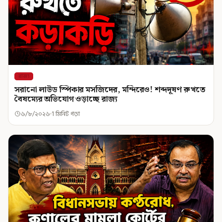
রাজ্য
সরানো লাউড স্পিকার মসজিদের, মন্দিরেও! শব্দদূষণ রুখতে
বৈষম্যের অভিযোগ ওড়াচ্ছে রাজ্য
৬/৮/২০২৬
1 মিনিট পড়া