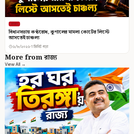
রাজ্য
বিধানসভায় কণ্ঠরোধ, কুণালের মামলা কোর্টের লিস্টে
আসতেই চাঞ্চল্য
৬/৮/২০২৬
1 মিনিট পড়া
More from রাজ্য
View All →