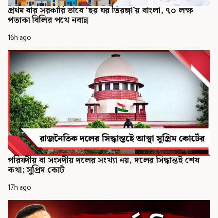
প্রথম বার সরকারি ভাবে ‘হর ঘর তিরঙ্গা’য় বাংলা, ৭০ লক্ষ
পতাকা বিলির পথে নবান্ন
16h ago
পরিষদীয় বা সংসদীয় দলের সংখ্যা নয়, দলের সিদ্ধান্তই শেষ
কথা: সুপ্রিম কোর্ট
17h ago