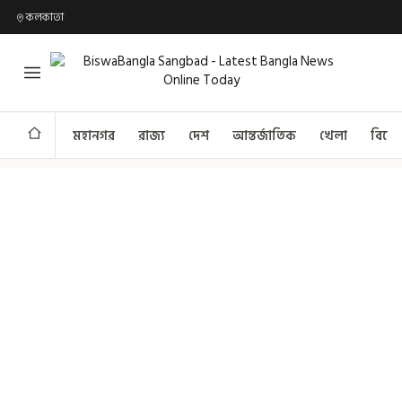
কলকাতা
মহানগর
রাজ্য
দেশ
আন্তর্জাতিক
খেলা
বিনো