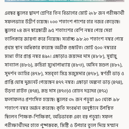
এবছর স্কুলের দ্বাদশ শ্রেণির তিন বিভাগের মোট ২১৮ জন পরীক্ষার্থী
সফলভাবে উত্তীর্ণ হয়েছে। ১০০ শতাংশ পাশের হার নজর কেড়েছে।
স্কুলের ১৪ জন ছাত্রছাত্রী ৯৫ শতাংশের বেশি নম্বর পেয়ে সেরা
তালিকায় জায়গা করে নিয়েছে। সর্বোচ্চ ৯৮.২০ শতাংশ নম্বর পেয়ে
প্রথম স্থান অধিকার করেছে অভীক গুছাইত। মোট ৫০০ নম্বরের
মধ্যে তাঁর প্রাপ্ত নম্বর ৪৯১। এছাড়াও জয়দেব দাস (৪৮৮), সূর্যায়ু
সান্যাল (৪৮৬), রুচিরা মুখোপাধ্যায় (৪৮৩), অসিন মণ্ডল (৪৮১),
সুদর্শন আহির (৪৭৮), সমবৃতা মিত্র মজুমদার (৪৭৮), স্বর্ণশ্রী ভাড় ও
প্রাপ্তি ঘোষ দুজনেই পেয়েছেন ৪৭৭ নম্বর। এছাড়া অঙ্কনা ভাড় (৪৭৪),
উড়না রাউত (৪৭৪), রূদ্র দাস (৪৭৩)ও রোহন দত্তদের (৪৭২)
ফলাফলও প্রশংসিত হয়েছে। স্কুলের ৩১ জন পড়ুয়া ৯০ থেকে ৯৮
শতাংশ নম্বর অর্জন করেছে। কৃতি সংবর্ধনা অনুষ্ঠানে উপস্থিত
ছিলেন শিক্ষক-শিক্ষিকা, অভিভাবক এবং বহু পড়ুয়া। সফল
পরীক্ষার্থীদের হাতে পুষ্পস্তবক, মিষ্টি ও উপহার তুলে দিয়ে সম্মান