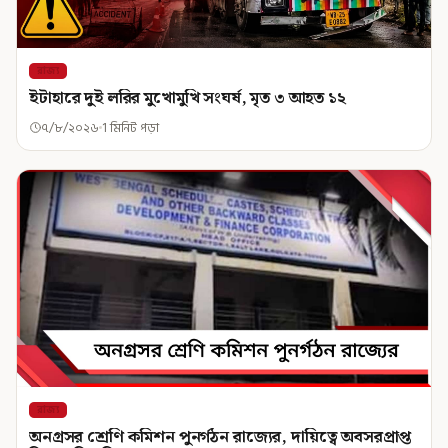
রাজ্য
ইটাহারে দুই লরির মুখোমুখি সংঘর্ষ, মৃত ৩ আহত ১২
৭/৮/২০২৬
1 মিনিট পড়া
রাজ্য
অনগ্রসর শ্রেণি কমিশন পুনর্গঠন রাজ্যের, দায়িত্বে অবসরপ্রাপ্ত