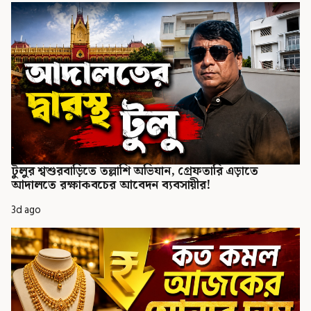
টুলুর শ্বশুরবাড়িতে তল্লাশি অভিযান, গ্রেফতারি এড়াতে
আদালতে রক্ষাকবচের আবেদন ব্যবসায়ীর!
3d ago