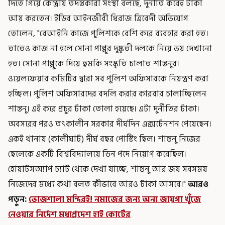
দিতে গিয়ে কেন্দ্রীয় তদন্তকারী সংস্থা বলছে, দুর্নীতি করেই টাকা
আয় করতেন। ইডির আইনজীবী ধিরাজ ত্রিবেদী অভিযোগ
তোলেন, "বেআইনি কাজে পুলিশকে বেশি করে ব্যবহার করা হত।
তাতেও কাজ না হলে সোনা পাপ্পুর দুষ্কৃতী দলকে নিয়ে ভয় দেখানো
হত। সোনা পাপ্পুকে দিয়ে হুমকি সংস্কৃতি চালাত শান্তনুর।
ওয়েলফেয়ার কমিটির দ্বারা সব পুলিশ অফিসারকে নিয়ন্ত্রণ করা
হচ্ছিল। পুলিশ অফিসারদের বদলি করার কারবার চালাচ্ছিলেন
শান্তনু। এই করে প্রচুর টাকা তোলা হয়েছে। এটা দুর্নীতির টাকা।
অবসরের পরও তৎকালীন সরকার দীর্ঘদিন এক্সটেনশন পেয়েছেন।
একই থানায় (কালীঘাট) দীর্ঘ বছর পোস্টিং ছিল। শান্তনু নিজের
ছেলেকে একটি বিশ্ববিদ্যালয়ে ডিন পদে নিয়োগ করেছিল।
হোয়াটসঅ্যাপ চ্যাট থেকে দেখা যাচ্ছে, শান্তনু আর জয় সবসময়
নিজেদের মধ্যে কথা বলত কীভাবে আরও টাকা আসবে।"
আরও
পড়ুন:
ভোজশালা মন্দিরই! নমাজের জন্য অন্য জায়গা খুঁজে
নেওয়ার নির্দেশ মধ্যপ্রদেশ হাই কোর্টের