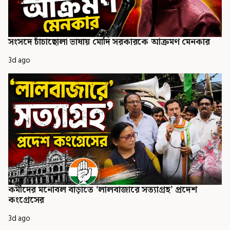
সংসদে চাঁচাছোলা ভাষায় মোদি সরকারকে আক্রমণ মেনকার
3d ago
কর্মীদের মনোবল বাড়াতে ‘লালবাজারে সত্যাগ্রহ’ প্রদেশ
কংগ্রেসের
3d ago