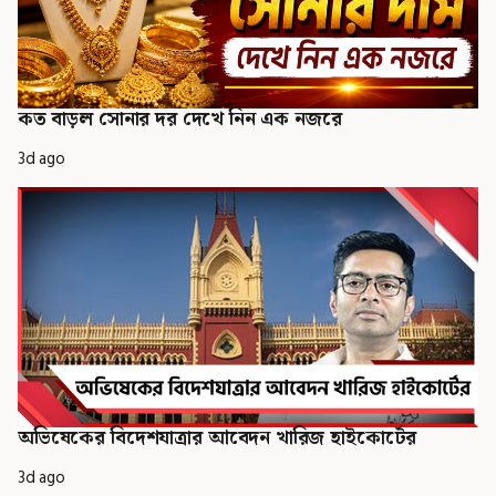
কত বাড়ল সোনার দর দেখে নিন এক নজরে
3d ago
অভিষেকের বিদেশযাত্রার আবেদন খারিজ হাইকোর্টের
3d ago