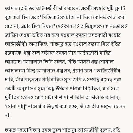
আদালতে ইডির আইনজীবী দাবি করেন, একটি সংস্থার দুটি ফ্ল্যাট
বুক করা ছিল এবং "সিন্ডিকেটকে টাকা না দিলে কোনও কাজ করা
যেত না, এটাই ছিল নিয়ম।" সেই কারণেই অভিযুক্তকে কোনওভাবেই
জামিন দেওয়া উচিত নয় বলে সওয়াল করেন তদন্তকারী সংস্থার
আইনজীবী। অন্যদিকে, শান্তনুর হয়ে সওয়াল করতে গিয়ে ইডির
বক্তব্যকে 'গল্প' বলে কটাক্ষ করেন তাঁর আইনজীবী সাবির
আহমেদ। আদালতে তিনি বলেন, "ইডি অনেক গল্প শোনাল
আদালতে। কিন্তু আদালতে গল্প নয়, প্রমাণ চলে।" আইনজীবীর
দাবি, তাঁর মক্কেলের পারিবারিক সূত্রে জমি ও সম্পত্তি রয়েছে এবং
একটি অনুষ্ঠানের সূত্রে কিছু উপহার পাওয়া গিয়েছিল, যার সঙ্গে
দুর্নীতির কোনও যোগ নেই। পাশাপাশি তিনি আদালতে জানান,
"সোনা পাপ্পু" নামে যাঁর উল্লেখ করা হচ্ছে, তাঁকে তাঁর মক্কেল চেনেন
না।
তদন্তে সহযোগিতার প্রসঙ্গ তুলে শান্তনুর আইনজীবী বলেন, ইডি