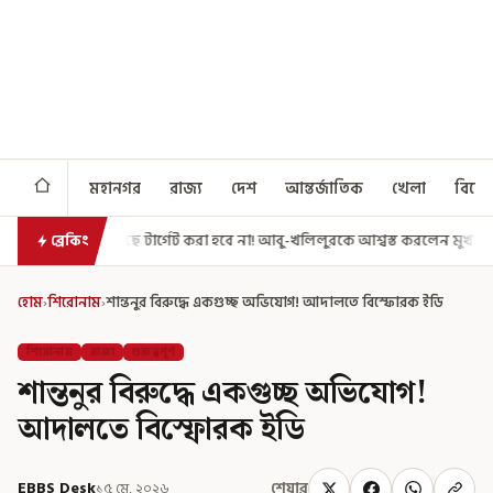
মহানগর
রাজ্য
দেশ
আন্তর্জাতিক
খেলা
বিনো
গেট করা হবে না! আবু-খলিলুরকে আশ্বস্ত করলেন মুখ্যমন্ত্রী
এগিয়ে গেল আরও এক
ব্রেকিং
হোম
›
শিরোনাম
›
শান্তনুর বিরুদ্ধে একগুচ্ছ অভিযোগ! আদালতে বিস্ফোরক ইডি
শিরোনাম
রাজ্য
গুরুত্বপূর্ণ
শান্তনুর বিরুদ্ধে একগুচ্ছ অভিযোগ!
আদালতে বিস্ফোরক ইডি
EBBS Desk
১৫ মে, ২০২৬
শেয়ার