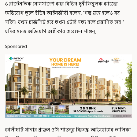
ও রাজনৈতিক যোগসাজশ করে বিভিন্ন দুর্নীতিমূলক কাজের
অভিযোগ তুলে ইডির আইনজীবী বলেন, "গল্প মনে হলেও সব
সত‍্যি। যখন চার্জশিট হবে তখন এটাই সত‍্য বলে প্রমাণিত হবে।"
যদিও সমস্ত অভিযোগ অস্বীকার করেছেন শান্তনু।
Sponsored
কালীঘাট থানার প্রাক্তন ওসি শান্তনুর বিরুদ্ধে অভিযোগের তালিকা