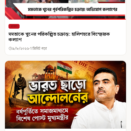
রাজ্য
মমতাকে খুনের পরিকল্পিত চক্রান্ত: হালিশহরে বিস্ফোরক
কল্যাণ
৯/৮/২০২৬
1 মিনিট পড়া