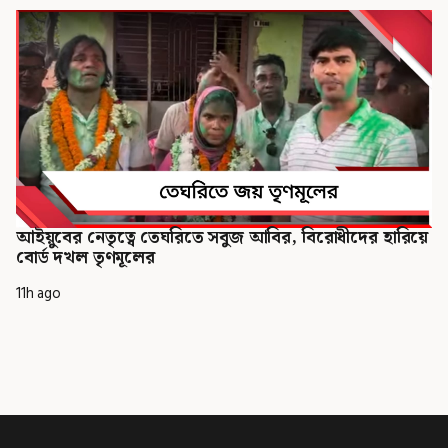
আইয়ুবের নেতৃত্বে তেঘরিতে সবুজ আবির, বিরোধীদের হারিয়ে
বোর্ড দখল তৃণমূলের
11h ago