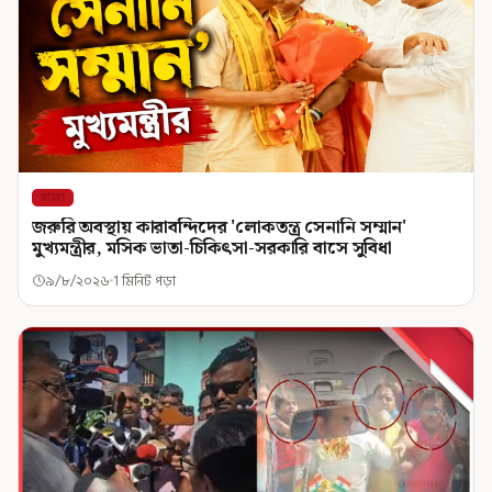
রাজ্য
জরুরি অবস্থায় কারাবন্দিদের 'লোকতন্ত্র সেনানি সম্মান'
মুখ্যমন্ত্রীর, মসিক ভাতা-চিকিৎসা-সরকারি বাসে সুবিধা
৯/৮/২০২৬
1 মিনিট পড়া