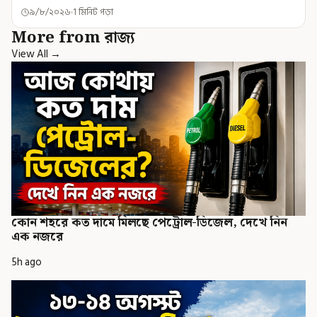
৯/৮/২০২৬
1 মিনিট পড়া
More from রাজ্য
View All →
কোন শহরে কত দামে মিলছে পেট্রোল-ডিজেল, দেখে নিন
এক নজরে
5h ago