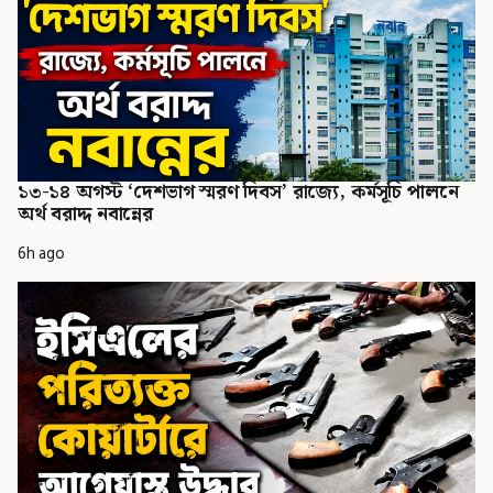
১৩-১৪ অগস্ট ‘দেশভাগ স্মরণ দিবস’ রাজ্যে, কর্মসূচি পালনে
অর্থ বরাদ্দ নবান্নের
6h ago