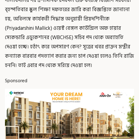
পালাবদলের পর প্রশাসনিক রদবদল শুরু করেছে বিজেপি সরকার।
বৃহস্পতিবার স্কুল শিক্ষা দফতরের জারি করা বিজ্ঞপ্তিতে জানানো
হয়, অবিলম্বে কার্যকরী সিদ্ধান্ত অনুযায়ী প্রিয়দর্শিনীকে
(Priyadarshini Mallick) ওয়েস্ট বেঙ্গল কাউন্সিল অফ হায়ার
সেকেন্ডারি এডুকেশনের (WBCHSE) সচিব পদ থেকে অব্যাহতি
দেওয়া হচ্ছে। হঠাৎ করে অপসারণ কেন? সূত্রের খবর প্রাক্তন মন্ত্রীর
কন্যাকে বারবার পদত্যাগ করার জন্য চাপ দেওয়া হলেও তিনি রাজি
হননি। তাই এবার পদ থেকে সরিয়ে দেওয়া হল।
Sponsored