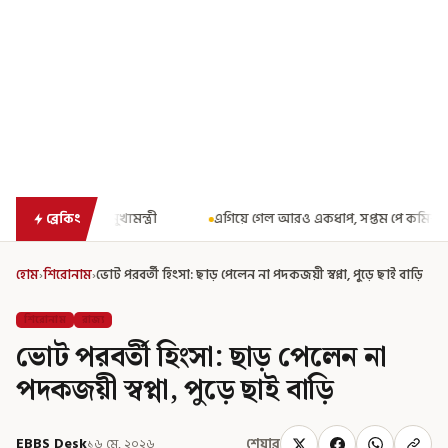
এগিয়ে গেল আরও একধাপ, সপ্তম পে কমিশন গঠনের একাধিক শর্ত ঘোষণা করে ব
ব্রেকিং
হোম
›
শিরোনাম
›
ভোট পরবর্তী হিংসা: ছাড় পেলেন না পদকজয়ী স্বপ্না, পুড়ে ছাই বাড়ি
শিরোনাম
রাজ্য
ভোট পরবর্তী হিংসা: ছাড় পেলেন না
পদকজয়ী স্বপ্না, পুড়ে ছাই বাড়ি
EBBS Desk
১৬ মে, ২০২৬
শেয়ার