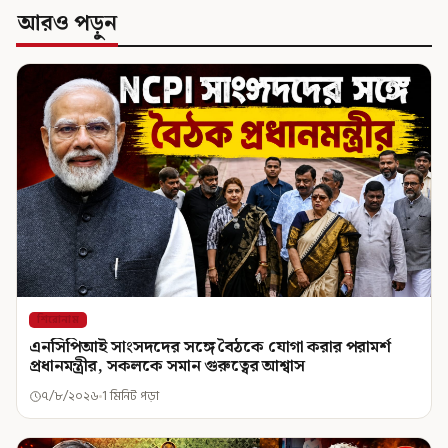
আরও পড়ুন
শিরোনাম
এনসিপিআই সাংসদদের সঙ্গে বৈঠকে যোগা করার পরামর্শ
প্রধানমন্ত্রীর, সকলকে সমান গুরুত্বের আশ্বাস
৭/৮/২০২৬
1 মিনিট পড়া