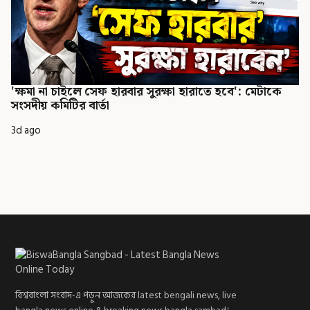
'ক্ষমা না চাইলে সেফ হারবার সুরক্ষা হারাতে হবে': মেটাকে
সংসদীয় কমিটির বার্তা
3d ago
বিশ্ববাংলা সংবাদ-এ পড়ুন আজকের latest bengali news, live