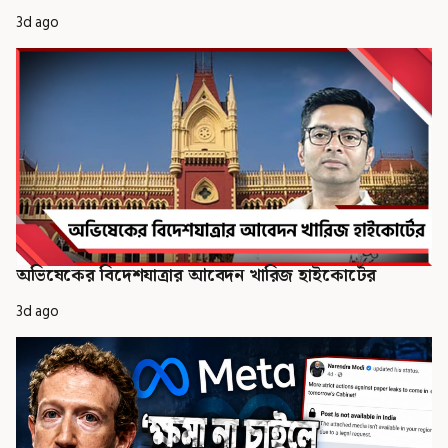
3d ago
অভিষেকের বিদেশযাত্রার আবেদন খারিজ হাইকোর্টের
3d ago