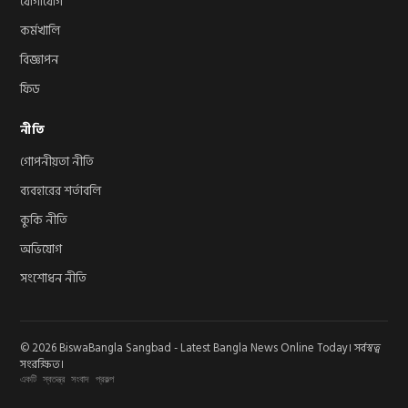
যোগাযোগ
কর্মখালি
বিজ্ঞাপন
ফিড
নীতি
গোপনীয়তা নীতি
ব্যবহারের শর্তাবলি
কুকি নীতি
অভিযোগ
সংশোধন নীতি
© 2026 BiswaBangla Sangbad - Latest Bangla News Online Today। সর্বস্বত্ব
সংরক্ষিত।
একটি স্বতন্ত্র সংবাদ প্রকল্প