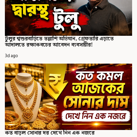
টুলুর শ্বশুরবাড়িতে তল্লাশি অভিযান, গ্রেফতারি এড়াতে
আদালতে রক্ষাকবচের আবেদন ব্যবসায়ীর!
3d ago
কত বাড়ল সোনার দর দেখে নিন এক নজরে