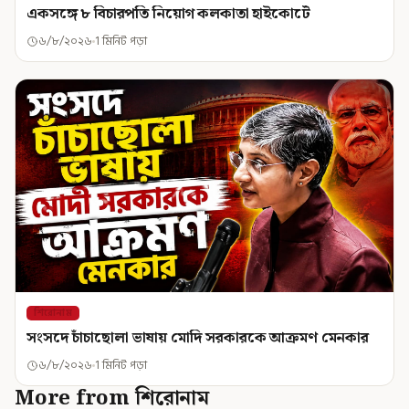
একসঙ্গে ৮ বিচারপতি নিয়োগ কলকাতা হাইকোর্টে
৬/৮/২০২৬
1 মিনিট পড়া
শিরোনাম
সংসদে চাঁচাছোলা ভাষায় মোদি সরকারকে আক্রমণ মেনকার
৬/৮/২০২৬
1 মিনিট পড়া
More from শিরোনাম