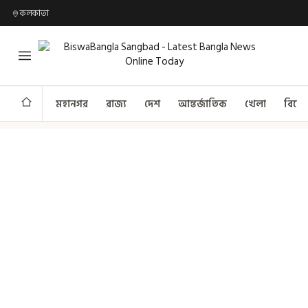
কলকাতা
মহানগর
রাজ্য
দেশ
আন্তর্জাতিক
খেলা
বিনো