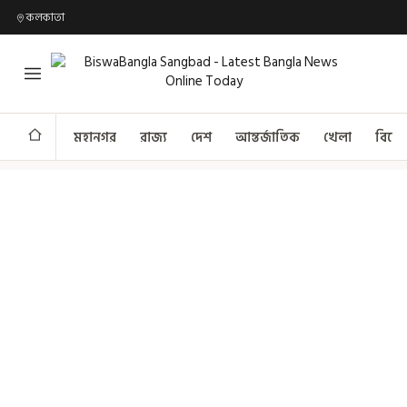
কলকাতা
মহানগর
রাজ্য
দেশ
আন্তর্জাতিক
খেলা
বিনো