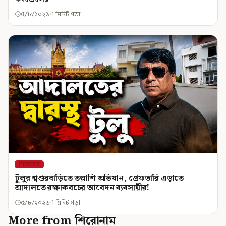
৫/৮/২০২৬
1 মিনিট পড়া
শিরোনাম
টুলুর শ্বশুরবাড়িতে তল্লাশি অভিযান, গ্রেফতারি এড়াতে
আদালতে রক্ষাকবচের আবেদন ব্যবসায়ীর!
৫/৮/২০২৬
1 মিনিট পড়া
More from শিরোনাম