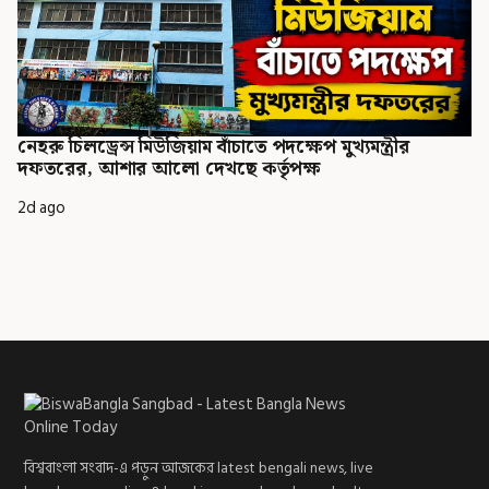
নেহরু চিলড্রেন্স মিউজিয়াম বাঁচাতে পদক্ষেপ মুখ্যমন্ত্রীর
দফতরের, আশার আলো দেখছে কর্তৃপক্ষ
2d ago
বিশ্ববাংলা সংবাদ-এ পড়ুন আজকের latest bengali news, live