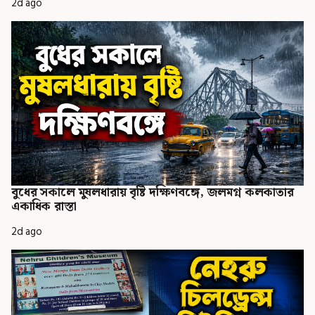
2d ago
বুধের সকালে মুষলধারায় বৃষ্টি দক্ষিণবঙ্গে, জলমগ্ন কলকাতার
একাধিক রাস্তা
2d ago