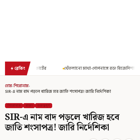
থেঁতলানো মাথা-গোপনাঙ্গে রড! বিজেপিশাসিত অসমে নাবালিকার নৃশংস 
ব্রেকিং
হোম
›
শিরোনাম
›
SIR-এ নাম বাদ পড়লে খারিজ হবে জাতি শংসাপত্র! জারি নির্দেশিকা
শিরোনাম
রাজ্য
গুরুত্বপূর্ণ
SIR-এ নাম বাদ পড়লে খারিজ হবে
জাতি শংসাপত্র! জারি নির্দেশিকা