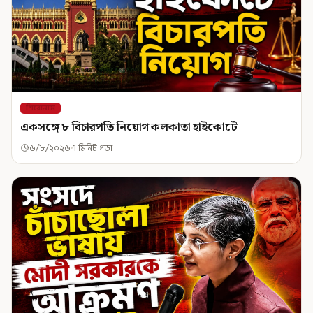
শিরোনাম
একসঙ্গে ৮ বিচারপতি নিয়োগ কলকাতা হাইকোর্টে
৬/৮/২০২৬
1 মিনিট পড়া