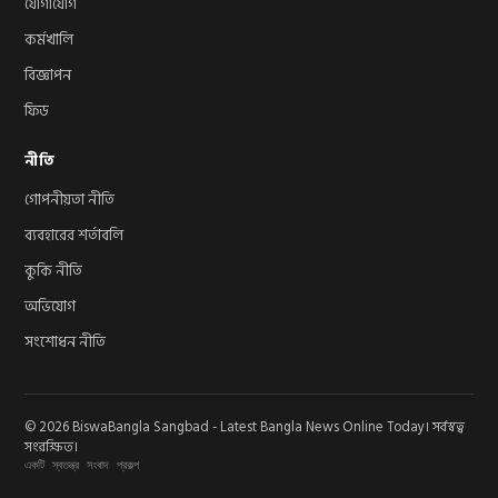
যোগাযোগ
কর্মখালি
বিজ্ঞাপন
ফিড
নীতি
গোপনীয়তা নীতি
ব্যবহারের শর্তাবলি
কুকি নীতি
অভিযোগ
সংশোধন নীতি
© 2026 BiswaBangla Sangbad - Latest Bangla News Online Today। সর্বস্বত্ব
সংরক্ষিত।
একটি স্বতন্ত্র সংবাদ প্রকল্প