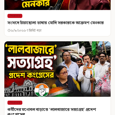
শিরোনাম
সংসদে চাঁচাছোলা ভাষায় মোদি সরকারকে আক্রমণ মেনকার
৬/৮/২০২৬
1 মিনিট পড়া
শিরোনাম
কর্মীদের মনোবল বাড়াতে ‘লালবাজারে সত্যাগ্রহ’ প্রদেশ
কংগ্রেসের