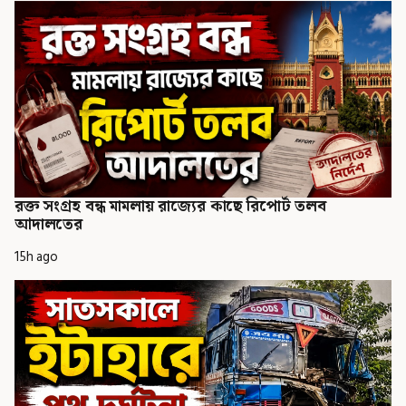
রক্ত সংগ্রহ বন্ধ মামলায় রাজ্যের কাছে রিপোর্ট তলব
আদালতের
15h ago