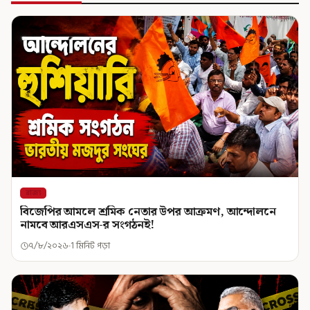
রাজ্য
বিজেপির আমলে শ্রমিক নেতার উপর আক্রমণ, আন্দোলনে
নামবে আরএসএস-র সংগঠনই!
৭/৮/২০২৬
1 মিনিট পড়া