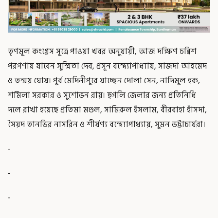
তৃণমূল কংগ্রেস সূত্রে পাওয়া খবর অনুযায়ী, আজ দক্ষিণ চব্বিশ
পরগণায় যাবেন সুস্মিতা দেব, প্রসূন বন্দ্যোপাধ্যায়, সাজদা আহমেদ
ও তন্ময় ঘোষ। পূর্ব মেদিনীপুরে যাচ্ছেন দোলা সেন, নাদিমুল হক,
শর্মিলা সরকার ও সুশোভন রায়। হুগলি জেলার জন্য প্রতিনিধি
দলে রাখা হয়েছে প্রতিমা মণ্ডল, সামিরুল ইসলাম, বীরবাহা হাঁসদা,
সৈয়দ তানভির নাসরিন ও শীর্ষণ্য বন্দ্যোপাধ্যায়, সুমন ভট্টাচার্যরা।
-
-
-