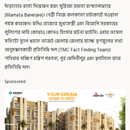
দাঁড়ানোর বার্তা দিয়েছেন স্বয়ং সুপ্রিমো মমতা বন্দ্যোপাধ্যায়
(Mamata Banerjee)। নেত্রী নিজে কলকাতা হাইকোর্টে সওয়াল
পর্যন্ত করেছেন। যদিও রাজ্যের মুখ্যমন্ত্রী এবং বিজেপি সরকারের
পুলিশের দাবি কোথাও কোনও হিংসার ঘটনা ঘটেনি। এবার আসল
সত্যিটা তুলে ধরতে আজই জেলায় জেলায় যাচ্ছে তৃণমূলের তথ্য
অনুসন্ধানকারী প্রতিনিধি দল (TMC Fact Finding Team)।
শনিবার দক্ষিণ চব্বিশ পরগনা, পূর্ব মেদিনীপুর এবং হুগলিতে যাবে
প্রতিনিধি দল।
Sponsored