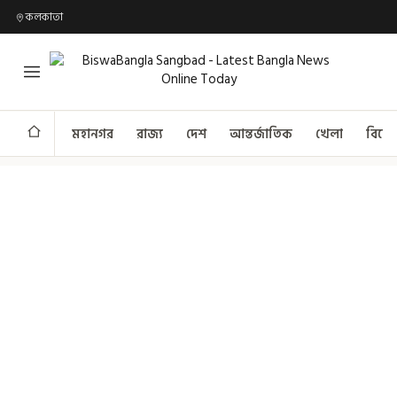
কলকাতা
মহানগর
রাজ্য
দেশ
আন্তর্জাতিক
খেলা
বিনো