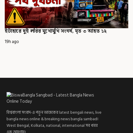
ইটাহারে দুই লরির মুখোমুখি সংঘর্ষ, মৃত ৩ আহত ১২
19h ago
বিশ্ববাংলা সংবাদ-এ পড়ুন আজকের latest bengali news, live
bangla news online & breaking news bangla sambad।
West Bengal, Kolkata, national, international সব খবর
এক জায়গায়।