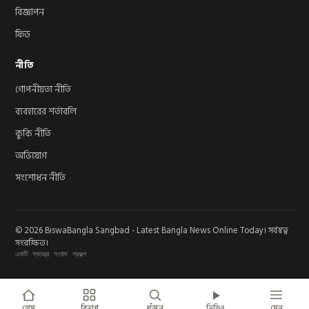
বিজ্ঞাপন
ফিড
নীতি
গোপনীয়তা নীতি
ব্যবহারের শর্তাবলি
কুকি নীতি
অভিযোগ
সংশোধন নীতি
© 2026 BiswaBangla Sangbad - Latest Bangla News Online Today। সর্বস্বত্ব
সংরক্ষিত।
একটি স্বতন্ত্র সংবাদ প্রকল্প
হোম
বিভাগ
খুঁজুন
ভিডিও
মেনু