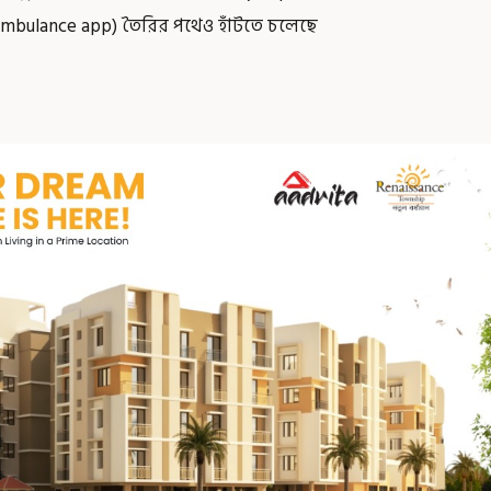
প (ambulance app) তৈরির পথেও হাঁটতে চলেছে