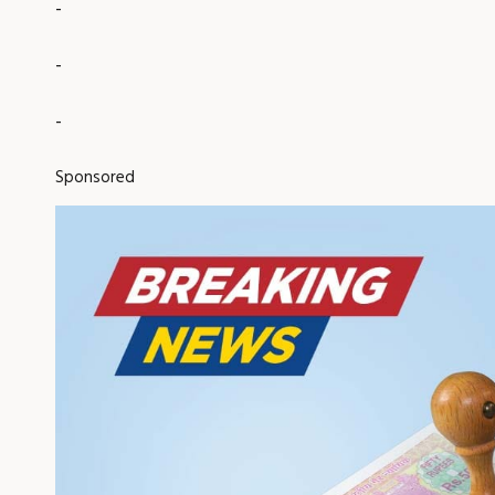
-
-
-
Sponsored