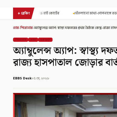
ই কোর্টের
থেঁতলানো মাথা-গোপনাঙ্গে রড! বিজেপিশাসিত অসমে নাবালিক
ব্রেকিং
হোম
›
শিরোনাম
›
অ্যাম্বুলেন্স অ্যাপ: স্বাস্থ্য দফতরের প্রথম বৈঠকে কেন্দ্র-রাজ্য হাস
শিরোনাম
রাজ্য
গুরুত্বপূর্ণ
অ্যাম্বুলেন্স অ্যাপ: স্বাস্থ্য
রাজ্য হাসপাতাল জোড়ার বার্তা 
EBBS Desk
১৫ মে, ২০২৬