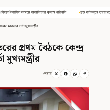
ার নৃশংস পরিণতি
ব্রড পর্বতশৃঙ্গে তুষারধসে মৃত নির্মল পুরজা! নিশ্চিত ক
পাতাল জোড়ার বার্তা মুখ্যমন্ত্রীর
 দফতরের প্রথম বৈঠকে কেন্দ্র-
মুখ্যমন্ত্রীর
শেয়ার