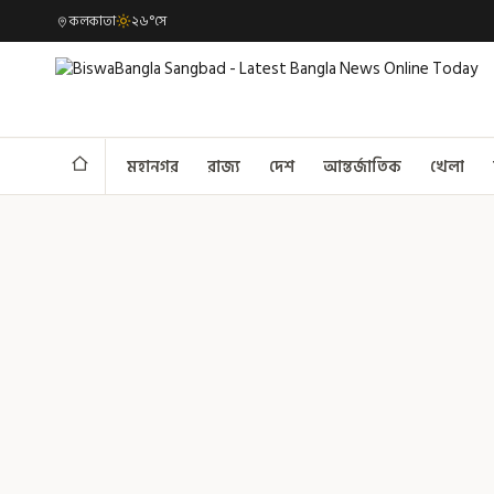
কলকাতা
২৬°সে
মহানগর
রাজ্য
দেশ
আন্তর্জাতিক
খেলা