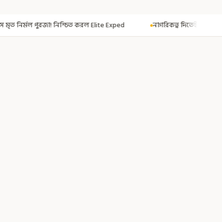
রল Elite Exped
নাগরিকত্ব দিতেই CAA! ৩০০ মতুয়াকে নাগরিকত্বের সার্টিফিকেট 