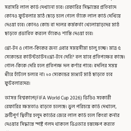
সরাসরি লাল কার্ড দেখানো হবে। রেফারির সিদ্ধান্তের প্রতিবাদে
কোনও ফুটবলার মাঠ ছেড়ে চলে গেলে তাঁকে লাল কার্ড দেখিয়ে
দেওয়া হবে। কোনও কোচ বা দলের কর্মকর্তা খেলোয়াড়দের মাঠ
ছাড়তে প্রভাবিত করলে তাঁকেও শাস্তি দেওয়া হবে।
থ্রো-ইন ও গোল-কিকের জন্য এবার সময়সীমা চালু হচ্ছে। মাত্র ৫
সেকেন্ডের কাউন্টডাউন।থ্রো-ইনে দেরি? বল যাবে প্রতিপক্ষের কাছে।
গোল-কিকে দেরি হলে প্রতিপক্ষ দল কর্ণার পাবে। বদলির সময়
ধীরে হাঁটলে চলবে না। ১০ সেকেন্ডের মধ্যেই মাঠ ছাড়তে হবে
ফুটবলারদের।
আসন্ন বিশ্বকাপে(FIFA World Cup 2026) ভিডিও সহকারী
রেফারির ক্ষমতাও বাড়তে চলেছে। ভুল পরিচয়ে কার্ড দেখালে,
ত্রুটিপূর্ণ দ্বিতীয় হলুদ কার্ডের জেরে লাল কার্ড হলে কিংবা কর্নার
দেওয়ার সিদ্ধান্তে স্পষ্ট গলদ থাকলে ভিএআর হস্তক্ষেপ করতে