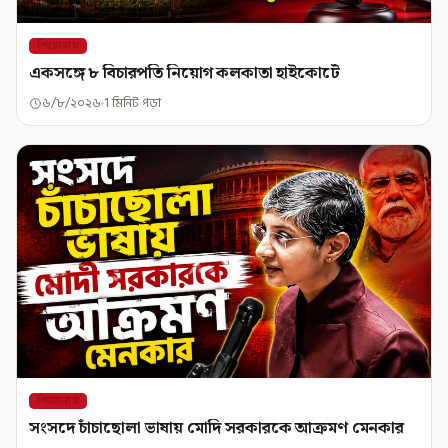
শিরোনাম
একসঙ্গে ৮ বিচারপতি নিয়োগ কলকাতা হাইকোর্টে
৬/৮/২০২৬
1 মিনিট পড়া
শিরোনাম
সংসদে চাঁচাছোলা ভাষায় মোদি সরকারকে আক্রমণ মেনকার