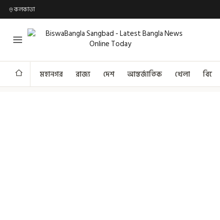
কলকাতা
মহানগর
রাজ্য
দেশ
আন্তর্জাতিক
খেলা
বিনো