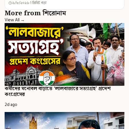
৬/৮/২০২৬
1 মিনিট পড়া
More from শিরোনাম
View All →
কর্মীদের মনোবল বাড়াতে ‘লালবাজারে সত্যাগ্রহ’ প্রদেশ
কংগ্রেসের
2d ago