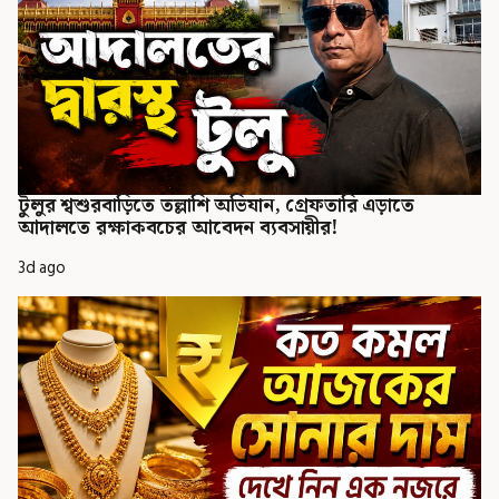
টুলুর শ্বশুরবাড়িতে তল্লাশি অভিযান, গ্রেফতারি এড়াতে
আদালতে রক্ষাকবচের আবেদন ব্যবসায়ীর!
3d ago