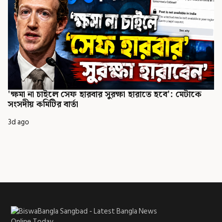
'ক্ষমা না চাইলে সেফ হারবার সুরক্ষা হারাতে হবে': মেটাকে
সংসদীয় কমিটির বার্তা
3d ago