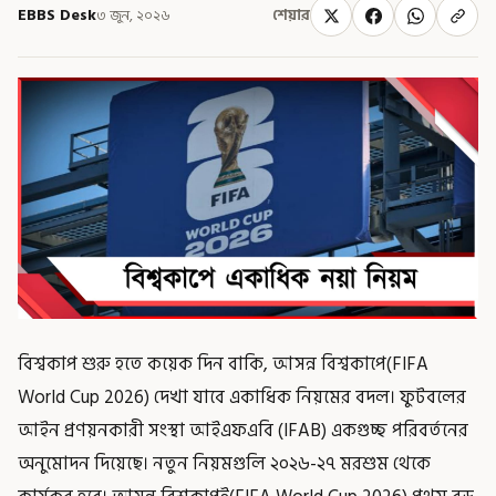
EBBS Desk
৩ জুন, ২০২৬
শেয়ার
বিশ্বকাপ শুরু হতে কয়েক দিন বাকি, আসন্ন বিশ্বকাপে(FIFA
World Cup 2026) দেখা যাবে একাধিক নিয়মের বদল। ফুটবলের
আইন প্রণয়নকারী সংস্থা আইএফএবি (IFAB) একগুচ্ছ পরিবর্তনের
অনুমোদন দিয়েছে। নতুন নিয়মগুলি ২০২৬-২৭ মরশুম থেকে