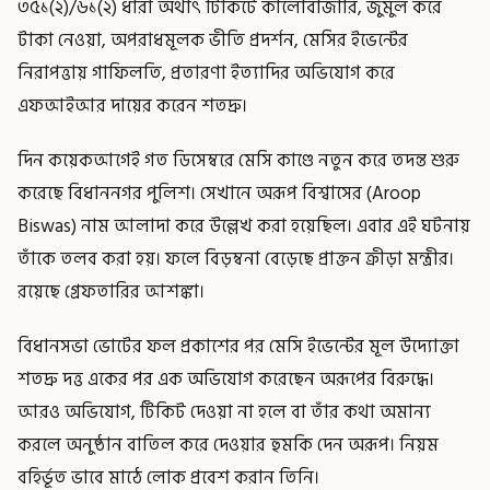
৩৫১(২)/৬১(২) ধারা অর্থাৎ টিকিটে কালোবাজারি, জুমুল করে
টাকা নেওয়া, অপরাধমূলক ভীতি প্রদর্শন, মেসির ইভেন্টের
নিরাপত্তায় গাফিলতি, প্রতারণা ইত্যাদির অভিযোগ করে
এফআইআর দায়ের করেন শতদ্রু।
দিন কয়েকআগেই গত ডিসেম্বরে মেসি কাণ্ডে নতুন করে তদন্ত শুরু
করেছে বিধাননগর পুলিশ। সেখানে অরূপ বিশ্বাসের (Aroop
Biswas) নাম আলাদা করে উল্লেখ করা হয়েছিল। এবার এই ঘটনায়
তাঁকে তলব করা হয়। ফলে বিড়ম্বনা বেড়েছে প্রাক্তন ক্রীড়া মন্ত্রীর।
রয়েছে গ্রেফতারির আশঙ্কা।
বিধানসভা ভোটের ফল প্রকাশের পর মেসি ইভেন্টের মূল উদ্যোক্তা
শতদ্রু দত্ত একের পর এক অভিযোগ করেছেন অরূপের বিরুদ্ধে।
আরও অভিযোগ, টিকিট দেওয়া না হলে বা তাঁর কথা অমান্য
করলে অনুষ্ঠান বাতিল করে দেওয়ার হুমকি দেন অরূপ। নিয়ম
বহির্ভূত ভাবে মাঠে লোক প্রবেশ করান তিনি।