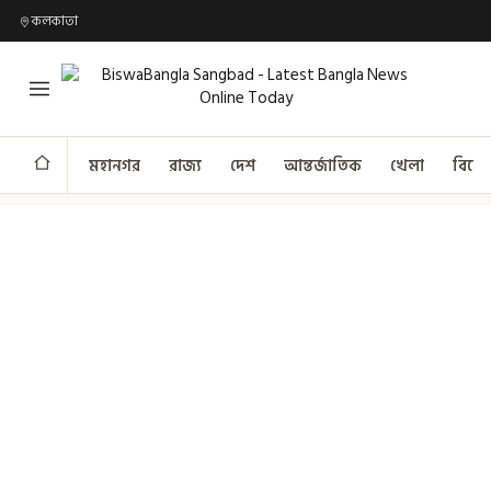
কলকাতা
মহানগর
রাজ্য
দেশ
আন্তর্জাতিক
খেলা
বিনো