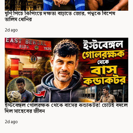
ঘূর্ণি পিচে কিপিংয়ে দক্ষতা বাড়াতে জোর, পন্থকে বিশেষ
তালিম ধোনির
2d ago
ইস্টবেঙ্গল গোলরক্ষক থেকে বাসের কন্ডাকটর! চোটই বদলে
দিল সাহেবের জীবন
2d ago