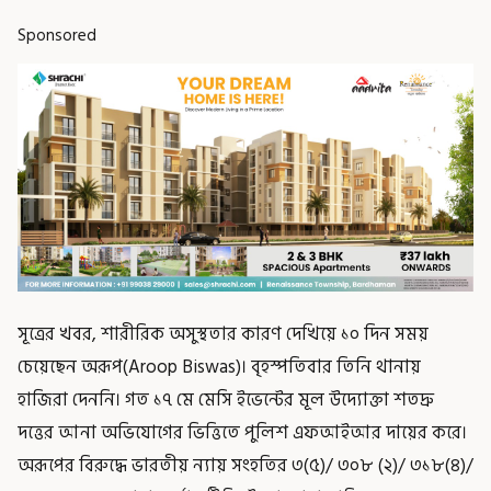
Sponsored
সূত্রের খবর, শারীরিক অসুস্থতার কারণ দেখিয়ে ১০ দিন সময়
চেয়েছেন অরূপ(Aroop Biswas)। বৃহস্পতিবার তিনি থানায়
হাজিরা দেননি। গত ১৭ মে মেসি ইভেন্টের মূল উদ্যোক্তা শতদ্রু
দত্তের আনা অভিযোগের ভিত্তিতে পুলিশ এফআইআর দায়ের করে।
অরূপের বিরুদ্ধে ভারতীয় ন্যায় সংহতির ৩(৫)/ ৩০৮ (২)/ ৩১৮(৪)/