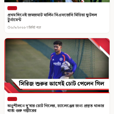
খেলা
প্রথম দিনেই জমজমাট মার্লিন সিএসজেসি মিডিয়া ফুটবল
টুর্নামেন্ট
৬/৮/২০২৬
1 মিনিট পড়া
খেলা
অনুশীলনে দু’বার চোট গিলের, চ্যালেঞ্জের জন্য প্রস্তত থাকার
বার্তা গুরু গম্ভীরের