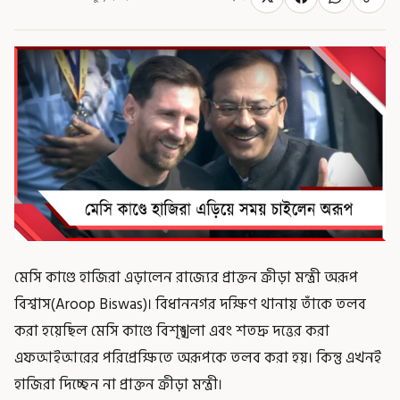
মেসি কাণ্ডে হাজিরা এড়ালেন রাজ্যের প্রাক্তন ক্রীড়া মন্ত্রী অরূপ
বিশ্বাস(Aroop Biswas)। বিধাননগর দক্ষিণ থানায় তাঁকে তলব
করা হয়েছিল মেসি কাণ্ডে বিশৃঙ্খলা এবং শতদ্রু দত্তের করা
এফআইআরের পরিপ্রেক্ষিতে অরূপকে তলব করা হয়। কিন্তু এখনই
হাজিরা দিচ্ছেন না প্রাক্তন ক্রীড়া মন্ত্রী।