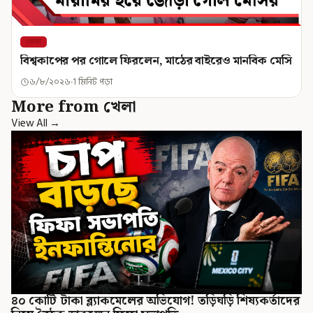
খেলা
বিশ্বকাপের পর গোলে ফিরলেন, মাঠের বাইরেও মানবিক মেসি
৬/৮/২০২৬
1 মিনিট পড়া
More from খেলা
View All →
৪০ কোটি টাকা ব্ল্যাকমেলের অভিযোগ! তড়িঘড়ি শিষ্যকর্তাদের