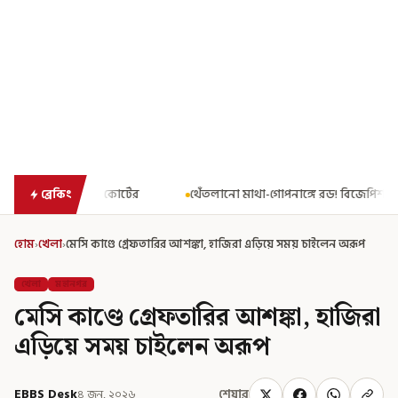
থেঁতলানো মাথা-গোপনাঙ্গে রড! বিজেপিশাসিত অসমে নাবালিকার নৃশংস 
ব্রেকিং
হোম
›
খেলা
›
মেসি কাণ্ডে গ্রেফতারির আশঙ্কা, হাজিরা এড়িয়ে সময় চাইলেন অরূপ
খেলা
মহানগর
মেসি কাণ্ডে গ্রেফতারির আশঙ্কা, হাজিরা
এড়িয়ে সময় চাইলেন অরূপ
EBBS Desk
৪ জুন, ২০২৬
শেয়ার