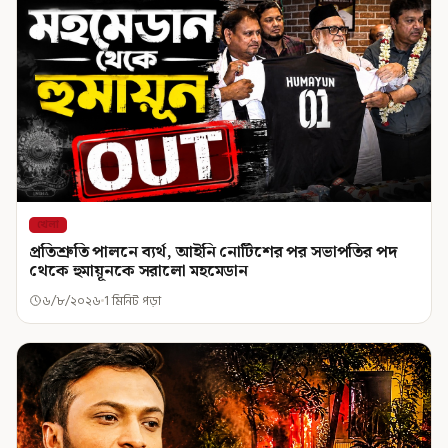
খেলা
প্রতিশ্রুতি পালনে ব্যর্থ, আইনি নোটিশের পর সভাপতির পদ
থেকে হুমায়ূনকে সরালো মহমেডান
৬/৮/২০২৬
1 মিনিট পড়া