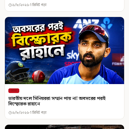
৬/৮/২০২৬
1 মিনিট পড়া
খেলা
ভারতীয় দলে সিনিয়ররা সম্মান পায় না! অবসরের পরই
বিস্ফোরক রাহানে
৬/৮/২০২৬
1 মিনিট পড়া