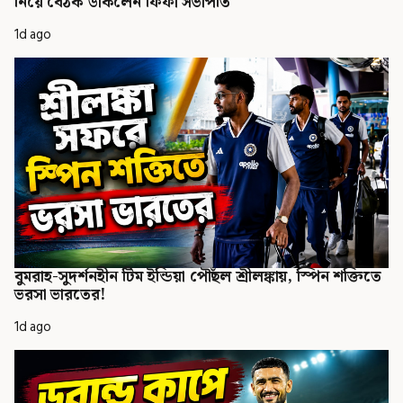
নিয়ে বৈঠক ডাকলেন ফিফা সভাপতি
1d ago
বুমরাহ-সুদর্শনহীন টিম ইন্ডিয়া পৌঁছল শ্রীলঙ্কায়, স্পিন শক্তিতে
ভরসা ভারতের!
1d ago