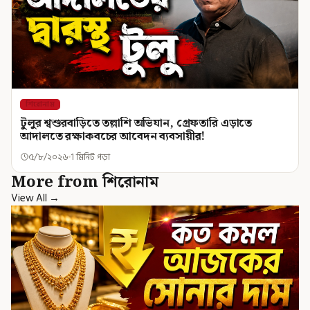
শিরোনাম
টুলুর শ্বশুরবাড়িতে তল্লাশি অভিযান, গ্রেফতারি এড়াতে
আদালতে রক্ষাকবচের আবেদন ব্যবসায়ীর!
৫/৮/২০২৬
1 মিনিট পড়া
More from শিরোনাম
View All →