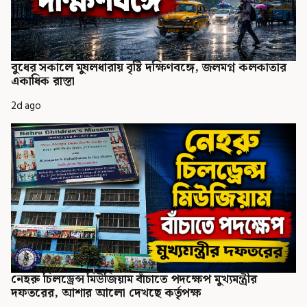
বুধের সকালে মুষলধারায় বৃষ্টি দক্ষিণবঙ্গে, জলমগ্ন কলকাতার
একাধিক রাস্তা
2d ago
নেহরু চিলড্রেন্স মিউজিয়াম বাঁচাতে পদক্ষেপ মুখ্যমন্ত্রীর
দফতরের, আশার আলো দেখছে কর্তৃপক্ষ