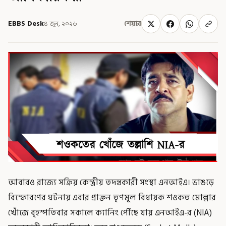
EBBS Desk
৪ জুন, ২০২৬
শেয়ার
আবারও রাজ্যে সক্রিয় কেন্দ্রীয় তদন্তকারী সংস্থা এনআইএ। ভাঙড়ে
বিস্ফোরণের ঘটনায় এবার প্রাক্তন তৃণমূল বিধায়ক শওকত মোল্লার
খোঁজে বৃহস্পতিবার সকালে ক্যানিং পৌঁছে যায় এনআইএ-র (NIA)