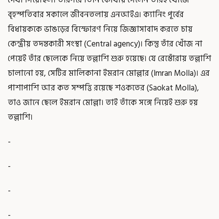
দেখা গিয়েছিল। তারপরে তিনি কোথায় গেলেন তারই খোঁজে
বৃহস্পতিবার সকালে জীবনতলায় এনআইএ। ক্যানিং পূর্বের
বিধায়ককে ভাঙড়ের বিস্ফোরণ নিয়ে জিজ্ঞাসাবাদ করতে চায়
কেন্দ্রীয় তদন্তকারী সংস্থা (Central agency)। কিন্তু তাঁর খোঁজ না
পেয়েই তাঁর ছেলেকে নিয়ে তল্লাশি শুরু হয়েছে। যে রেস্তোঁরায় তল্লাশি
চালানো হয়, সেটির মালিকানা ইমরান মোল্লার (Imran Molla)। এর
পাশাপাশি আর কত সম্পত্তি রয়েছে শওকতের (Saokat Molla),
তাও জানে ছেলে ইমরান মোল্লা। তাই তাঁকে সঙ্গে নিয়েই শুরু হয়
তল্লাশি।
-
-
-
-