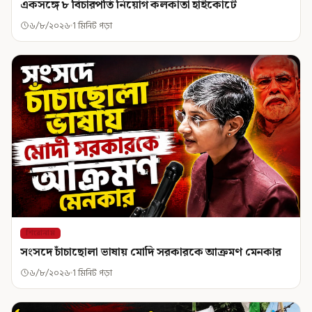
একসঙ্গে ৮ বিচারপতি নিয়োগ কলকাতা হাইকোর্টে
৬/৮/২০২৬
1 মিনিট পড়া
শিরোনাম
সংসদে চাঁচাছোলা ভাষায় মোদি সরকারকে আক্রমণ মেনকার
৬/৮/২০২৬
1 মিনিট পড়া