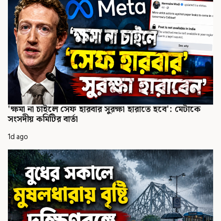
'ক্ষমা না চাইলে সেফ হারবার সুরক্ষা হারাতে হবে': মেটাকে
সংসদীয় কমিটির বার্তা
1d ago