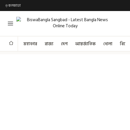
কলকাতা
মহানগর
রাজ্য
দেশ
আন্তর্জাতিক
খেলা
বিনো