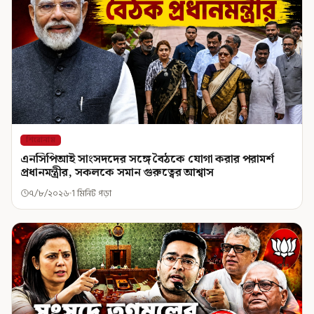
শিরোনাম
এনসিপিআই সাংসদদের সঙ্গে বৈঠকে যোগা করার পরামর্শ
প্রধানমন্ত্রীর, সকলকে সমান গুরুত্বের আশ্বাস
৭/৮/২০২৬
1 মিনিট পড়া