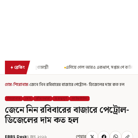
এগিয়ে গেল আরও একধাপ, সপ্তম পে কমিশন গঠনের একাধিক শর্ত ঘোষণা করে বি
ব্রেকিং
হোম
›
শিরোনাম
›
জেনে নিন রবিবারের বাজারে পেট্রোল- ডিজেলের দাম কত হল
শিরোনাম
দেশ
জীবনধারা
গুরুত্বপূর্ণ
লাইফস্টাইল
জেনে নিন রবিবারের বাজারে পেট্রোল-
ডিজেলের দাম কত হল
EBBS Desk
৭ জুন, ২০২৬
শেয়ার