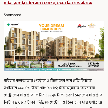
সোনা-রুপোর দামে কত হেরফের, জেনে নিন এক ঝলকে
Sponsored
রবিবার কলকাতায় পেট্রোল ও ডিজেলের দাম প্রতি লিটারে
যথাক্রমে ১১৩.৫১ টাকা এবং ৯৯.৮২ টাকা।মুম্বইতে আজকের
পেট্রোলের দাম প্রতি লিটার ১১১.২১ টাকা এবং ডিজেলের দাম প্রতি
লিটার ৯৭.৮৩ টাকা। দিল্লিতে পেট্রোল ও ডিজেলের দাম যথাক্রমে