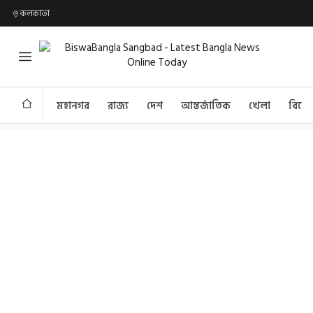
কলকাতা
মহানগর
রাজ্য
দেশ
আন্তর্জাতিক
খেলা
বিনো