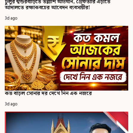
টুলুর শ্বশুরবাড়িতে তল্লাশি অভিযান, গ্রেফতারি এড়াতে
আদালতে রক্ষাকবচের আবেদন ব্যবসায়ীর!
3d ago
কত বাড়ল সোনার দর দেখে নিন এক নজরে
3d ago