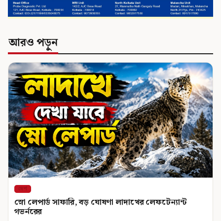
আরও পড়ুন
দেশ
স্নো লেপার্ড সাফারি, বড় ঘোষণা লাদাখের লেফটেন্যান্ট
গভর্নরের