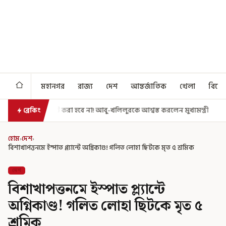
মহানগর
রাজ্য
দেশ
আন্তর্জাতিক
খেলা
বিনো
 হবে না! আবু-খলিলুরকে আশ্বস্ত করলেন মুখ্যমন্ত্রী
এগিয়ে গেল আরও একধাপ, স
ব্রেকিং
হোম
›
দেশ
›
বিশাখাপত্তনমে ইস্পাত প্ল্যান্টে অগ্নিকাণ্ড! গলিত লোহা ছিটকে মৃত ৫ শ্রমিক
দেশ
বিশাখাপত্তনমে ইস্পাত প্ল্যান্টে
অগ্নিকাণ্ড! গলিত লোহা ছিটকে মৃত ৫
শ্রমিক