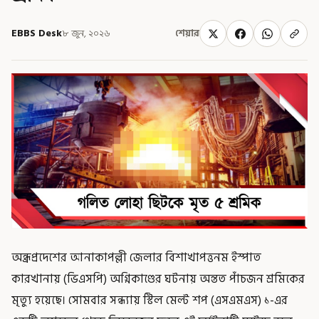
EBBS Desk
৮ জুন, ২০২৬
শেয়ার
অন্ধ্রপ্রদেশের আনাকাপল্লী জেলার বিশাখাপত্তনম ইস্পাত
কারখানায় (ভিএসপি) অগ্নিকাণ্ডের ঘটনায় অন্তত পাঁচজন শ্রমিকের
মৃত্যু হয়েছে। সোমবার সন্ধ্যায় স্টিল মেল্ট শপ (এসএমএস) ১-এর