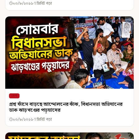
১০/৮/২০২৬
1 মিনিট পড়া
দেশ
প্রশ্ন ফাঁসে বাড়ছে আন্দোলনের ঝাঁঝ, বিধানসভা অভিযানের
ডাক ঝাড়খণ্ডের পড়ুয়াদের
১০/৮/২০২৬
1 মিনিট পড়া