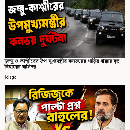
জম্মু ও কাশ্মীরের উপ-মুখ্যমন্ত্রীর কনভয়ের গাড়ির ধাক্কায় মৃত
বিহারের বাসিন্দা
1d ago