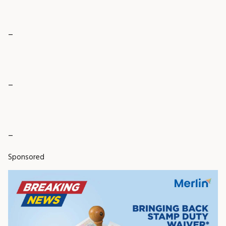
_
_
_
Sponsored