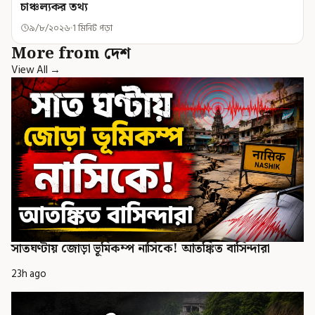
চাঞ্চল্যকর তথ্য
৯/৮/২০২৬
1 মিনিট পড়া
More from দেশ
View All →
সাতঘণ্টায় জোড়া ভূমিকম্প নাসিকে! আতঙ্কিত বাসিন্দারা
23h ago