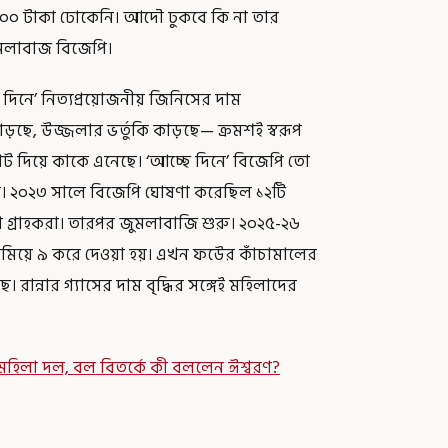
ে ৩০০০ টাকা ঢোকেনি। আদৌ ঢুকবে কি না তার
জুমলাবাজ বিজেপি।
 দিনে’ নিত্যপ্রয়োজনীয় জিনিসের দাম
়ছে, উজ্জলার ভর্তুকি কাড়ছে— ক্রমশই স্বরূপ
োট দিয়ে কাকে এনেছে। ‘আচ্ছে দিনে’ বিজেপি তো
। ২০২৩ সালে বিজেপি ঘোষণা করেছিল ১২টি
লা গ্রাহকরা। তারপর জুমলাবাজি শুরু। ২০২৫-২৬
র কমিয়ে ৯ করে দেওয়া হয়। এখন ফউের কাঁচামালের
ে। রান্নার গ্যাসের দাম বৃদ্ধির সঙ্গেই মহিলাদের
 মহিলা দল, বল বিতর্কে কী বললেন ঈশ্বরণ?