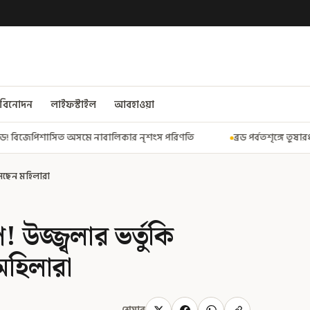
বিনোদন
লাইফস্টাইল
আবহাওয়া
িকার নৃশংস পরিণতি
ব্রড পর্বতশৃঙ্গে তুষারধসে মৃত নির্মল পুরজা! নিশ্চিত
ফুঁসছেন মহিলারা
জ্জ্বলার ভর্তুকি
 মহিলারা