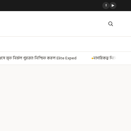
f
▶
 করল Elite Exped
নাগরিকত্ব দিতেই CAA! ৩০০ মতুয়াকে নাগরিকত্বের সার্টিফিক