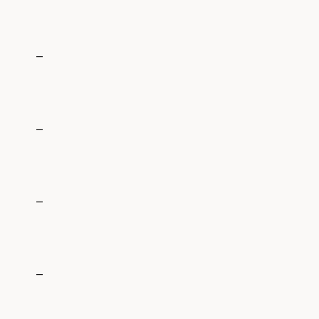
_
_
_
_