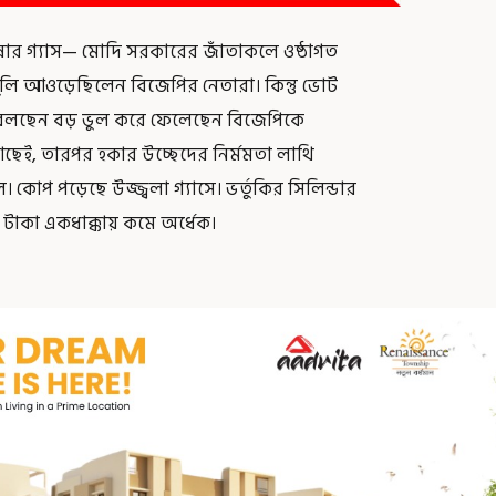
ান্নার গ্যাস— মোদি সরকারের জাঁতাকলে ওষ্ঠাগত
বুলি আওড়েছিলেন বিজেপির নেতারা। কিন্তু ভোট
খন বলছেন বড় ভুল করে ফেলেছেন বিজেপিকে
ো আছেই, তারপর হকার উচ্ছেদের নির্মমতা লাথি
 কোপ পড়েছে উজ্জ্বলা গ্যাসে। ভর্তুকির সিলিন্ডার
র টাকা একধাক্কায় কমে অর্ধেক।