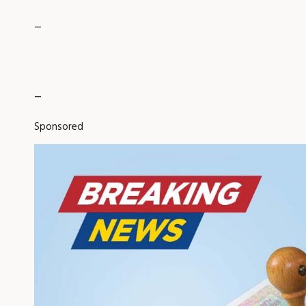
_
_
Sponsored