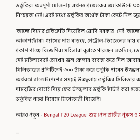
ভর্তুকির। অন্নপূর্ণা যোজনায় এখনও প্রত্যেকের অ্যাকাউন্ট
নিশ্চয়তা নেই। এরই মধ্যে ভর্তুকির অর্ধেক টাকা কেটে নিল 
‘আচ্ছে দিনে’র প্রতিশ্রুতি দিয়েছিল মোদি সরকার। সেই ‘আচ্ছে
আকাশছোঁয়া। গ্যাসের দাম বাড়ছে, পেট্রোল-ডিজেলের দাম বাড
প্রকাশ পাচ্ছে বিজেপির। মহিলারা বুঝতে পারছেন এতদিনে, ভ
সেই মহিলাদেরই চোখের জল ফেলার ব্যবস্থা করে দিল আবার
সিলিন্ডারের প্রতিটিতেই ৩০০ টাকা করে ভর্তুকি পাবেন উজ্জ
অর্থবর্ষে বাজেট পেশের সময়ই উজ্জ্বলায় ভর্তুকির সিলিন্ডা
দামবৃদ্ধির দোহাই দিয়ে ফের উজ্জ্বলার ভর্তুকি ছাঁটাই করা হয়েছ
ভর্তুকির ধাক্কা দিয়েছে মিথ্যেচারী বিজেপি।
আরও পড়ুন -
Bengal T20 League: জয় পেল শ্রাচীর পুরুষ ও
_