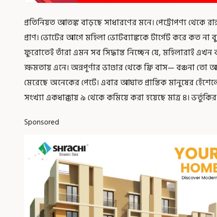
প্রতিনিয়ত আতঙ্ক বাড়ছে সাধারণের মনে। পেট্রোপণ্য থেকে র
প্রাণ। ভোটের আগে মহিলা ভোটব্যাঙ্ককে টার্গেট করে কত না 
ফুরোতেই তাঁরা এমন সব সিদ্ধান্ত নিচ্ছেন যে, মহিলারাই এ
ক্ষমতায় এনে। অন্নপূর্ণার ভাণ্ডার থেকে ফ্রি বাস— বঞ্চনা ত
মেরেছে অনেকের পেটে। এবার আঘাত প্রান্তিক মানুষের হেঁশেলে।
সংখ্যা একধাক্কায় ৯ থেকে কমিয়ে করা হয়েছে মাত্র ৪। ভর্তুকি
Sponsored