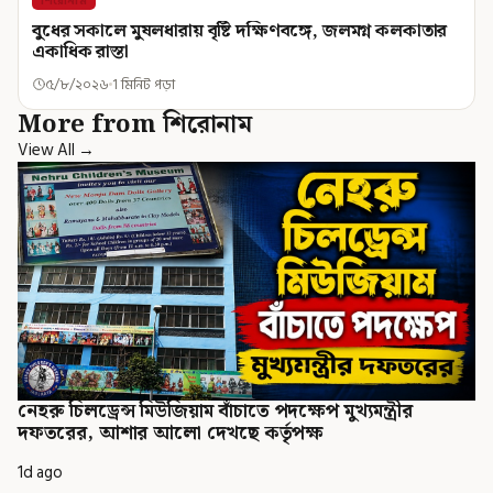
শিরোনাম
বুধের সকালে মুষলধারায় বৃষ্টি দক্ষিণবঙ্গে, জলমগ্ন কলকাতার
একাধিক রাস্তা
৫/৮/২০২৬
1 মিনিট পড়া
More from শিরোনাম
View All →
নেহরু চিলড্রেন্স মিউজিয়াম বাঁচাতে পদক্ষেপ মুখ্যমন্ত্রীর
দফতরের, আশার আলো দেখছে কর্তৃপক্ষ
1d ago