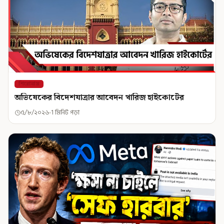
শিরোনাম
অভিষেকের বিদেশযাত্রার আবেদন খারিজ হাইকোর্টের
৫/৮/২০২৬
1 মিনিট পড়া