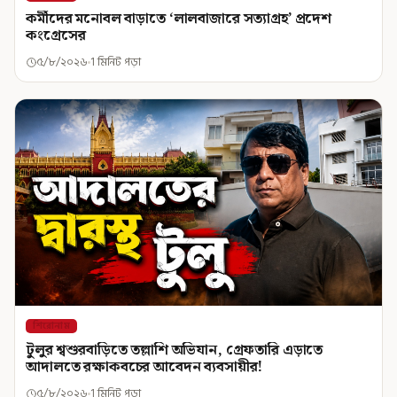
কর্মীদের মনোবল বাড়াতে ‘লালবাজারে সত্যাগ্রহ’ প্রদেশ
কংগ্রেসের
৫/৮/২০২৬
1 মিনিট পড়া
শিরোনাম
টুলুর শ্বশুরবাড়িতে তল্লাশি অভিযান, গ্রেফতারি এড়াতে
আদালতে রক্ষাকবচের আবেদন ব্যবসায়ীর!
৫/৮/২০২৬
1 মিনিট পড়া