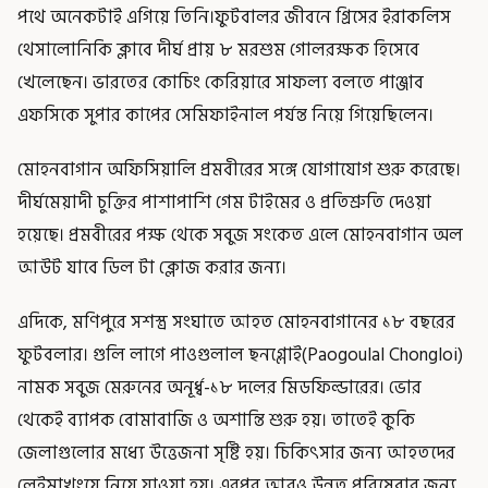
পথে অনেকটাই এগিয়ে তিনি।ফুটবালর জীবনে গ্রিসের ইরাকলিস
থেসালোনিকি ক্লাবে দীর্ঘ প্রায় ৮ মরশুম গোলরক্ষক হিসেবে
খেলেছেন। ভারতের কোচিং কেরিয়ারে সাফল্য বলতে পাঞ্জাব
এফসিকে সুপার কাপের সেমিফাইনাল পর্যন্ত নিয়ে গিয়েছিলেন।
মোহনবাগান অফিসিয়ালি প্রমবীরের সঙ্গে যোগাযোগ শুরু করেছে।
দীর্ঘমেয়াদী চুক্তির পাশাপাশি গেম টাইমের ও প্রতিশ্রুতি দেওয়া
হয়েছে। প্রমবীরের পক্ষ থেকে সবুজ সংকেত এলে মোহনবাগান অল
আউট যাবে ডিল টা ক্লোজ করার জন্য।
এদিকে, মণিপুরে সশস্ত্র সংঘাতে আহত মোহনবাগানের ১৮ বছরের
ফুটবলার। গুলি লাগে পাওগুলাল ছনগ্লোই(Paogoulal Chongloi)
নামক সবুজ মেরুনের অনূর্ধ্ব-১৮ দলের মিডফিল্ডারের। ভোর
থেকেই ব্যাপক বোমাবাজি ও অশান্তি শুরু হয়। তাতেই কুকি
জেলাগুলোর মধ্যে উত্তেজনা সৃষ্টি হয়। চিকিৎসার জন্য আহতদের
লেইমাখংয়ে নিয়ে যাওয়া হয়। এরপর আরও উন্নত পরিষেবার জন্য