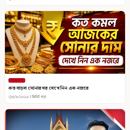
শিরোনাম
কত বাড়ল সোনার দর দেখে নিন এক নজরে
৫/৮/২০২৬
1 মিনিট পড়া