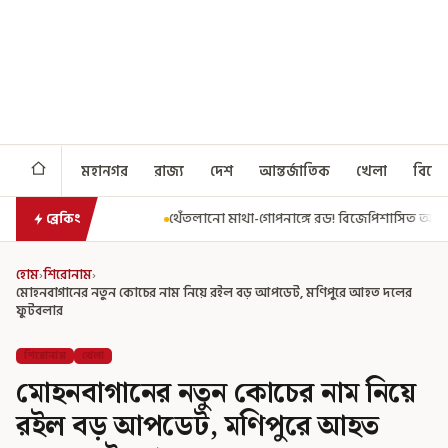
মহানগর
রাজ্য
দেশ
আন্তর্জাতিক
খেলা
বিনো
থেঁতলানো মাথা-গোপনাঙ্গে রড! বিজেপিশাসিত অসমে নাবালিকার নৃশংস পরিণতি
ব্রেকিং
হোম
›
শিরোনাম
›
মোহনবাগানের নতুন কোচের নাম নিয়ে রইল বড় আপডেট, মণিপুরে আহত দলের
ফুটবলার
শিরোনাম
খেলা
মোহনবাগানের নতুন কোচের নাম নিয়ে
রইল বড় আপডেট, মণিপুরে আহত