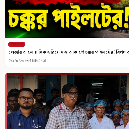
শিরোনাম
লেজার আলোয় দিক হারিয়ে মাঝ আকাশে চক্কর পাইলটের! বিপদ এ
৯/৮/২০২৬
1 মিনিট পড়া