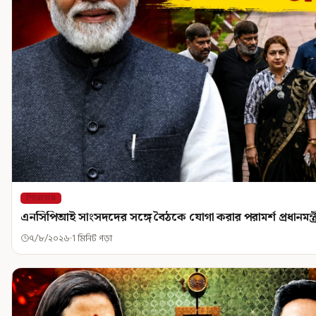
শিরোনাম
এনসিপিআই সাংসদদের সঙ্গে বৈঠকে যোগা করার পরামর্শ প্রধানমন্ত্
৭/৮/২০২৬
1 মিনিট পড়া