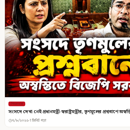
শিরোনাম
সংসদে দেখা নেই প্রধানমন্ত্রী-স্বরাষ্ট্রমন্ত্রীর, তৃণমূলের প্রশ্নবাণে অ
৭/৮/২০২৬
1 মিনিট পড়া