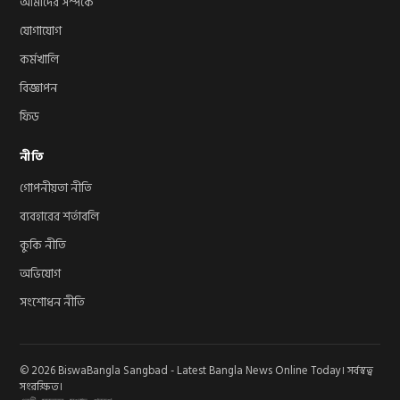
আমাদের সম্পর্কে
যোগাযোগ
কর্মখালি
বিজ্ঞাপন
ফিড
নীতি
গোপনীয়তা নীতি
ব্যবহারের শর্তাবলি
কুকি নীতি
অভিযোগ
সংশোধন নীতি
© 2026 BiswaBangla Sangbad - Latest Bangla News Online Today। সর্বস্বত্ব
সংরক্ষিত।