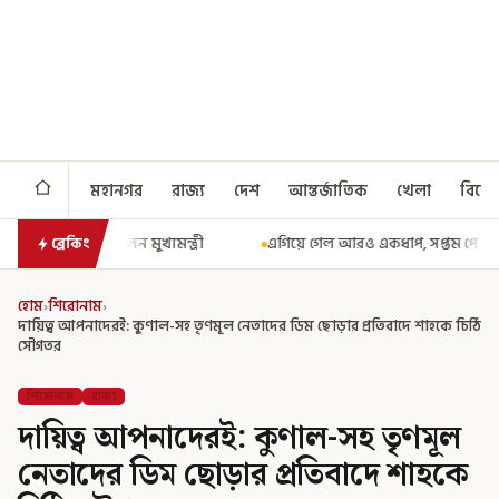
মহানগর
রাজ্য
দেশ
আন্তর্জাতিক
খেলা
বিনো
গেল আরও একধাপ, সপ্তম পে কমিশন গঠনের একাধিক শর্ত ঘোষণা করে বিজ্ঞপ্তি নবান
ব্রেকিং
হোম
›
শিরোনাম
›
দায়িত্ব আপনাদেরই: কুণাল-সহ তৃণমূল নেতাদের ডিম ছোড়ার প্রতিবাদে শাহকে চিঠি
সৌগতর
শিরোনাম
রাজ্য
দায়িত্ব আপনাদেরই: কুণাল-সহ তৃণমূল
নেতাদের ডিম ছোড়ার প্রতিবাদে শাহকে