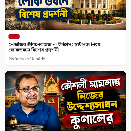
রাজ্য
নেতাজির জীবনের অজানা ইতিহাস: স্বাধীনতা নিয়ে
লোকভবনে বিশেষ প্রদর্শনী
৭/৮/২০২৬
1 মিনিট পড়া