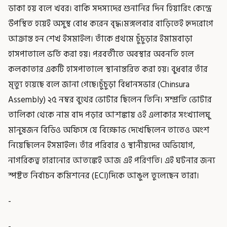
ডাকা হয় বলে খবর। বাকি সদস্যদের শুনানির দিন হিয়ারিং কেন্দ্রে
উপস্থিত হয়েই অসুস্থ বোধ করেন বৃদ্ধ।মঙ্গলবার বাড়িতেই হৃদরোগে
আক্রান্ত হন শেখ ইসমাইল। তাঁকে প্রথমে চুঁচুড়ার ইমামবাড়া
হাসপাতালে ভর্তি করা হয়। পরবর্তীতে অবস্থার অবনতি হলে
কলকাতার একটি হাসপাতালে স্থানান্তরিত করা হয়। বুধবার তাঁর
মৃত্যু হয়েছে বলে জানা গেছে।চুঁচুড়া বিধানসভার (Chinsura
Assembly) ২৫ নম্বর বুথের ভোটার ছিলেন তিনি। সম্প্রতি ভোটার
তালিকা থেকে নাম বাদ পড়ার আশঙ্কায় ওই এলাকার সংখ্যালঘু
মানুষজন বিডিও অফিসে যে বিক্ষোভ দেখেছিলেন তাতেও অংশ
নিয়েছিলেন ইসমাইল। তাঁর পরিবার ও স্থানীয়দের অভিযোগ,
নাগরিকত্ব হারানোর আতঙ্কেই আজ এই পরিণতি। এই ঘটনার জন্য
স্পষ্টত নির্বাচন কমিশনের (ECI)দিকে আঙুল তুলেছেন তারা।
-
-