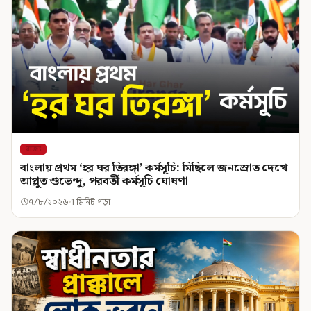
রাজ্য
বাংলায় প্রথম ‘হর ঘর তিরঙ্গা’ কর্মসূচি: মিছিলে জনস্রোত দেখে
আপ্লুত শুভেন্দু, পরবর্তী কর্মসূচি ঘোষণা
৭/৮/২০২৬
1 মিনিট পড়া