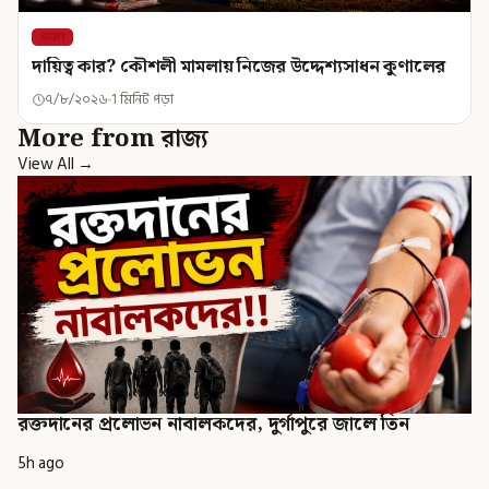
রাজ্য
দায়িত্ব কার? কৌশলী মামলায় নিজের উদ্দেশ্যসাধন কুণালের
৭/৮/২০২৬
1 মিনিট পড়া
More from রাজ্য
View All →
রক্তদানের প্রলোভন নাবালকদের, দুর্গাপুরে জালে তিন
5h ago