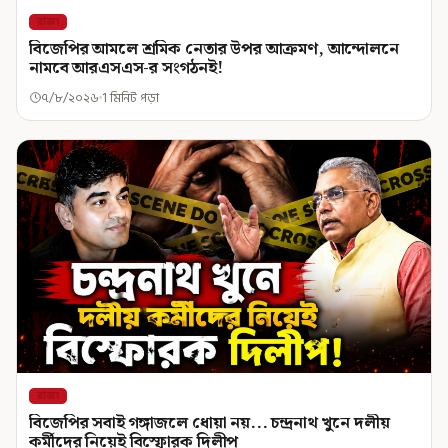
রাজ্য
বিজেপির আমলে শ্রমিক নেতার উপর আক্রমণ, আন্দোলনে
নামবে আরএসএস-র সংগঠনই!
৭/৮/২০২৬
1 মিনিট পড়া
রাজ্য
বিজেপির সবাই গঙ্গাজলে ধোয়া নয়... চন্দ্রনাথ খুনে দলীয়
কর্মীদের নিয়েই বিস্ফোরক দিলীপ