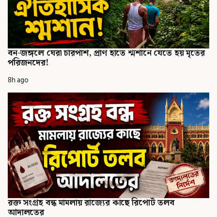
বন-জঙ্গলে ঘেরা চারপাশ, প্রাণ হাতে শ্মশানে যেতে হয় মৃতের
পরিজনদের!
8h ago
রক্ত সংগ্রহ বন্ধ মামলায় রাজ্যের কাছে রিপোর্ট তলব
আদালতের