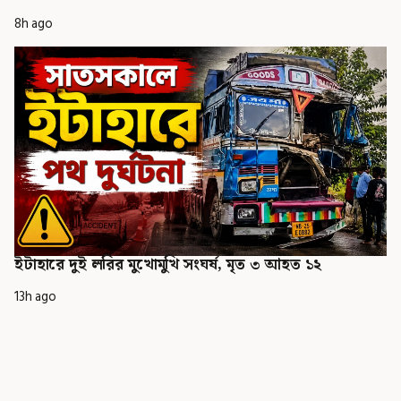
8h ago
ইটাহারে দুই লরির মুখোমুখি সংঘর্ষ, মৃত ৩ আহত ১২
13h ago