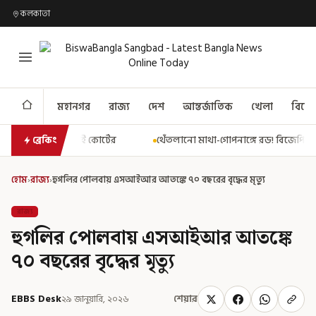
কলকাতা
মহানগর
রাজ্য
দেশ
আন্তর্জাতিক
খেলা
বিনো
ের
থেঁতলানো মাথা-গোপনাঙ্গে রড! বিজেপিশাসিত অসমে নাবালিকার নৃশং
ব্রেকিং
হোম
›
রাজ্য
›
হুগলির পোলবায় এসআইআর আতঙ্কে ৭০ বছরের বৃদ্ধের মৃত্যু
রাজ্য
হুগলির পোলবায় এসআইআর আতঙ্কে
৭০ বছরের বৃদ্ধের মৃত্যু
EBBS Desk
২৯ জানুয়ারি, ২০২৬
শেয়ার