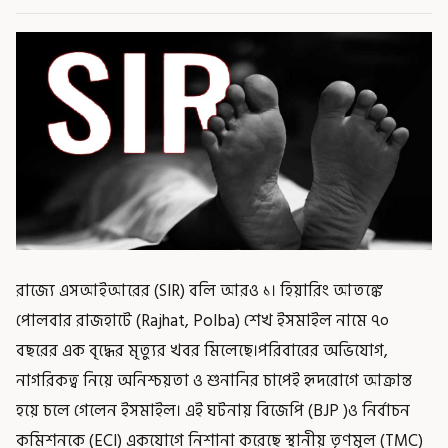
রাজ্যে এসআইআরের (SIR) বলি আরও ১। হিয়ারিং আতঙ্কে
পোলবার রাজহাটে (Rajhat, Polba) শেখ ইসমাইল নামে ৭০
বছরের এক বৃদ্ধের মৃত্যুর খবর মিলেছে।পরিবারের অভিযোগ,
নাগরিকত্ব নিয়ে অনিশ্চয়তা ও শুনানির চাপেই হৃদরোগে আক্রান্ত
হয়ে চলে গেলেন ইসমাইল। এই ঘটনায় বিজেপি (BJP )ও নির্বাচন
কমিশনকে (ECI) একযোগে নিশানা করেছে স্থানীয় তৃণমূল (TMC)