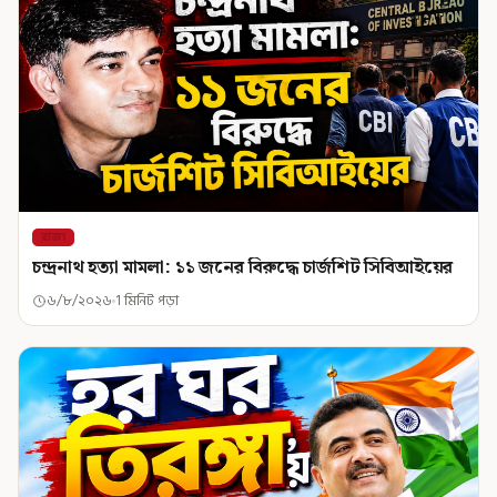
রাজ্য
চন্দ্রনাথ হত্যা মামলা: ১১ জনের বিরুদ্ধে চার্জশিট সিবিআইয়ের
৬/৮/২০২৬
1 মিনিট পড়া