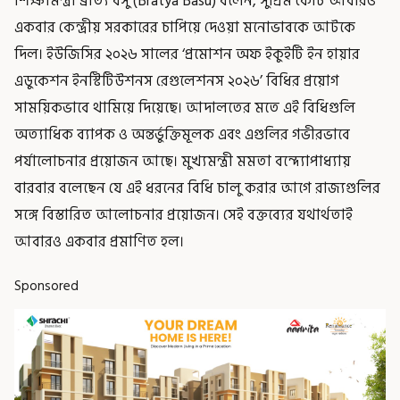
শিক্ষামন্ত্রী ব্রাত্য বসু (Bratya Basu) বলেন, সুপ্রিম কোর্ট আবারও
একবার কেন্দ্রীয় সরকারের চাপিয়ে দেওয়া মনোভাবকে আটকে
দিল। ইউজিসির ২০২৬ সালের ‘প্রমোশন অফ ইকুইটি ইন হায়ার
এডুকেশন ইনস্টিটিউশনস রেগুলেশনস ২০২৬’ বিধির প্রয়োগ
সাময়িকভাবে থামিয়ে দিয়েছে। আদালতের মতে এই বিধিগুলি
অত্যাধিক ব্যাপক ও অন্তর্ভুক্তিমূলক এবং এগুলির গভীরভাবে
পর্যালোচনার প্রয়োজন আছে। মুখ্যমন্ত্রী মমতা বন্দ্যোপাধ্যায়
বারবার বলেছেন যে এই ধরনের বিধি চালু করার আগে রাজ্যগুলির
সঙ্গে বিস্তারিত আলোচনার প্রয়োজন। সেই বক্তব্যের যথার্থতাই
আবারও একবার প্রমাণিত হল।
Sponsored