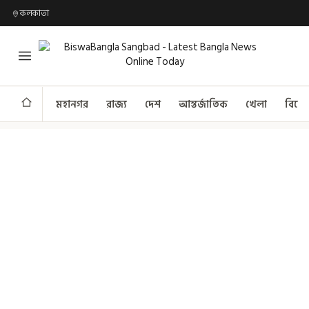
কলকাতা
মহানগর
রাজ্য
দেশ
আন্তর্জাতিক
খেলা
বিনো