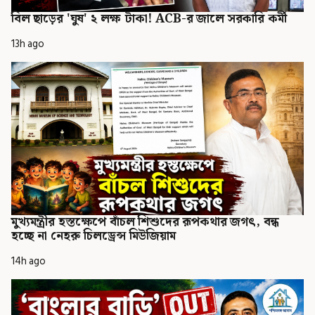
বিল ছাড়ের 'ঘুষ' ২ লক্ষ টাকা! ACB-র জালে সরকারি কর্মী
13h ago
মুখ্যমন্ত্রীর হস্তক্ষেপে বাঁচল শিশুদের রূপকথার জগৎ, বন্ধ
হচ্ছে না নেহরু চিলড্রেন্স মিউজিয়াম
14h ago