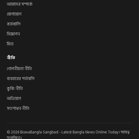
আমাদের সম্পর্কে
যোগাযোগ
কর্মখালি
বিজ্ঞাপন
ফিড
নীতি
গোপনীয়তা নীতি
ব্যবহারের শর্তাবলি
কুকি নীতি
অভিযোগ
সংশোধন নীতি
© 2026 BiswaBangla Sangbad - Latest Bangla News Online Today। সর্বস্বত্ব
সংরক্ষিত।