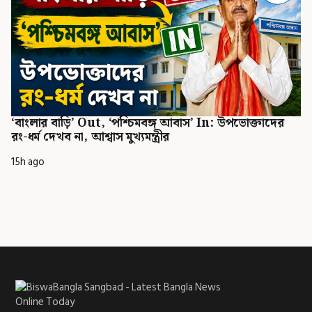
‘বাংলার বাড়ি’ Out, ‘পশ্চিমবঙ্গ আবাস’ In: উপভোক্তাদের
রং-ধর্ম দেখব না, আশ্বাস মুখ্যমন্ত্রীর
15h ago