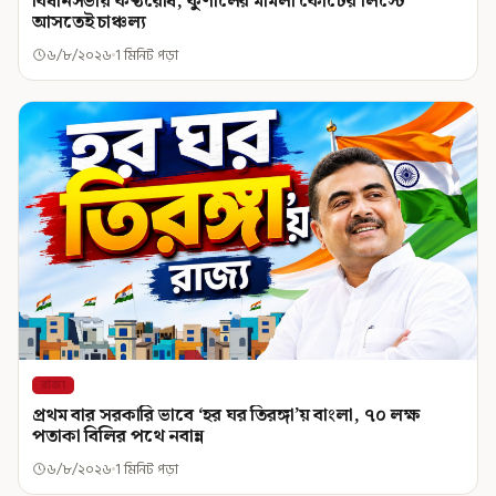
বিধানসভায় কণ্ঠরোধ, কুণালের মামলা কোর্টের লিস্টে
আসতেই চাঞ্চল্য
৬/৮/২০২৬
1 মিনিট পড়া
রাজ্য
প্রথম বার সরকারি ভাবে ‘হর ঘর তিরঙ্গা’য় বাংলা, ৭০ লক্ষ
পতাকা বিলির পথে নবান্ন
৬/৮/২০২৬
1 মিনিট পড়া